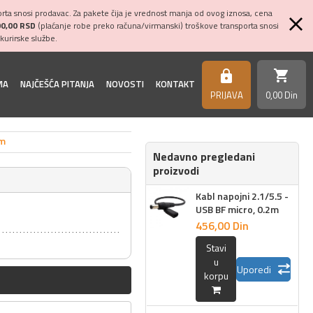
ta snosi prodavac. Za pakete čija je vrednost manja od ovog iznosa, cena
00,00 RSD
(plaćanje robe preko računa/virmanski) troškove transporta snosi
kurirske službe.
shopping_cart
https
MA
NAJČEŠĆA PITANJA
NOVOSTI
KONTAKT
PRIJAVA
0,
00
Din
2m
Nedavno pregledani
proizvodi
Kabl napojni 2.1/5.5 -
USB BF micro, 0.2m
456,
00
Din
Stavi
u
Uporedi
korpu