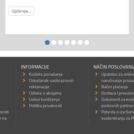
Opširnije...
INFORMACIJE
NAČIN POSLOVANJ
Kodeks ponašanja
Uputstvo za onlin
Odustanak-saobraznost-
naručivanje proiz
reklamacije
Načini plaćanja
a
Odluke o akcijama
Dostava I preuzim
a
Uslovi korišćenja
Dokument za evid
Politika privatnosti
poslovnih partner
oristi
Potvrda o izvrše
e na
evidentiranju za 