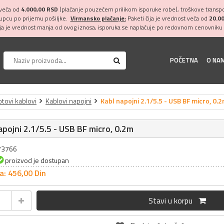
 veća od
4.000,00 RSD
(plaćanje pouzećem prilikom isporuke robe), troškove transpor
kupcu po prijemu pošiljke.
Virmansko plaćanje:
Paketi čija je vrednost veća od
20.0
ija je vrednost manja od ovog iznosa, isporuka se naplaćuje po redovnom cenovniku 
POČETNA
O NA
tovi kablovi
Kablovi napojni
Kabl napojni 2.1/5.5 - USB BF micro, 0.
apojni 2.1/5.5 - USB BF micro, 0.2m
073766
proizvod je dostupan
a: 456,
00
Din
Stavi u korpu