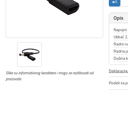
Opis
Napojni 
Utikač 2
Radni n
Radna ja
Dužina k
Deklaracij
Slike su informativnog karaktera i mogu se razlikovati od
proizvoda
Podeli sa pr