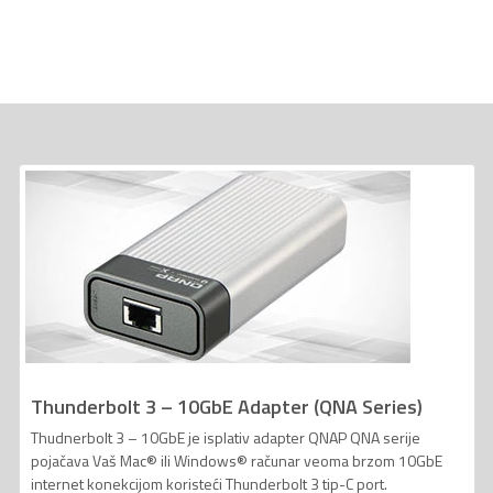
Thunderbolt 3 – 10GbE Adapter (QNA Series)
Thudnerbolt 3 – 10GbE je isplativ adapter QNAP QNA serije
pojačava Vaš Mac® ili Windows® računar veoma brzom 10GbE
internet konekcijom koristeći Thunderbolt 3 tip-C port.