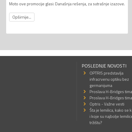
Moto ove promocije glasi: Današnja rešenja, za sutrašnje izazove.
Opširnije...
POSLEDNJE NOVOSTI
OPTRIS predstavlja
infracrvenu optiku bez
germanijuma
Proslava H-Bridges tim
Proslava H-Bridges tim
Optris - Važne vesti
Šta je lemilica, kako se k
i koje su najbolje lemilic
tržištu?