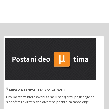
Želite da radite u Mikro Princu?
Ukoliko ste zainteresovani za rad u našoj firmi, pogledajte na
sledećem linku trenutno otvorene pozicije za zaposlenje.