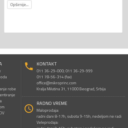
Opširnije...
A
KONTAKT
e
011 36-29-000; 011 36-29-999
voda
011 78-56-314 (fax)
office@mikroprinc.com
anje robe
Kralja Milutina 31, 11000 Beograd, Srbija
entiranje
a
RADNO VREME
nom
Maloprodaja:
PDV
radni dani 8-17h, subota 9-15h, nedeljom ne radi
Veleprodaja: