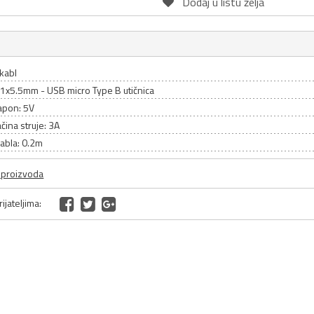
Dodaj u listu želja
kabl
.1x5.5mm - USB micro Type B utičnica
apon: 5V
čina struje: 3A
abla: 0.2m
a proizvoda
ijateljima: