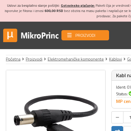
Uslovi za besplatno slanje pošiljki:
Gotovinsko plaćanje:
Paketi čija je vrednost
isporuke je fiksna i iznosi
600,00 RSD
bez obzira na masu paketa i naplaćuje se 
prodavac. Za pakete č
PROIZVODI
Početna
Proizvodi
Elektromehaničke komponente
Kablovi
Go
Kabl n
Ident: 
Status:
MP cen