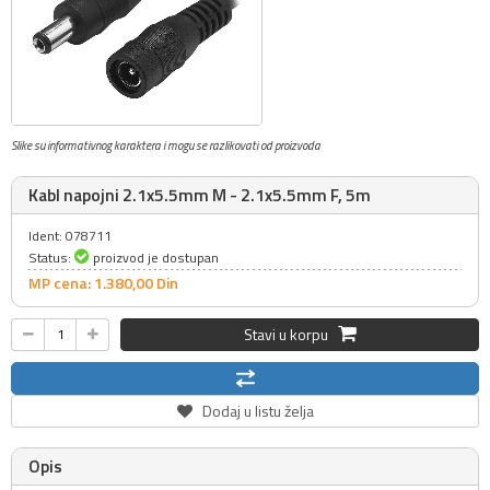
Slike su informativnog karaktera i mogu se razlikovati od proizvoda
Kabl napojni 2.1x5.5mm M - 2.1x5.5mm F, 5m
Ident: 078711
Status:
proizvod je dostupan
MP cena: 1.380,
00
Din
Stavi u korpu
Dodaj u listu želja
Opis