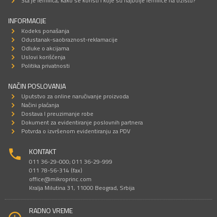
Šta je lemilica, kako se koristi i koje su najbolje lemilice na tržištu?
INFORMACIJE
Kodeks ponašanja
Odustanak-saobraznost-reklamacije
Odluke o akcijama
Uslovi korišćenja
Politika privatnosti
NAČIN POSLOVANJA
Uputstvo za online naručivanje proizvoda
Načini plaćanja
Dostava I preuzimanje robe
Dokument za evidentiranje poslovnih partnera
Potvrda o izvršenom evidentiranju za PDV
KONTAKT
011 36-29-000; 011 36-29-999
011 78-56-314 (fax)
office@mikroprinc.com
Kralja Milutina 31, 11000 Beograd, Srbija
RADNO VREME