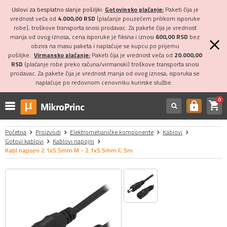
Uslovi za besplatno slanje pošiljki:
Gotovinsko plaćanje:
Paketi čija je
vrednost veća od
4.000,00 RSD
(plaćanje pouzećem prilikom isporuke
robe), troškove transporta snosi prodavac. Za pakete čija je vrednost
manja od ovog iznosa, cena isporuke je fiksna i iznosi
600,00 RSD
bez
obzira na masu paketa i naplaćuje se kupcu po prijemu
pošiljke.
Virmansko plaćanje:
Paketi čija je vrednost veća od
20.000,00
RSD
(plaćanje robe preko računa/virmanski) troškove transporta snosi
prodavac. Za pakete čija je vrednost manja od ovog iznosa, isporuka se
naplaćuje po redovnom cenovniku kurirske službe.
0
shopping_cart
https
Početna
Proizvodi
Elektromehaničke komponente
Kablovi
Gotovi kablovi
Kablovi napojni
Kabl napojni 2.1x5.5mm M - 2.1x5.5mm F, 5m