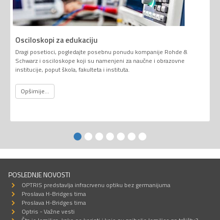
Osciloskopi za edukaciju
Dragi posetioci, pogledajte posebnu ponudu kompanije Rohde &
Schwarz i osciloskope koji su namenjeni za naučne i obrazovne
institucije, poput škola, fakulteta i instituta.
Opširnije...
POSLEDNJE NOVOSTI
OPTRIS predstavlja infracrvenu optiku bez germanijuma
Proslava H-Bridges tima
Proslava H-Bridges tima
Optris - Važne vesti