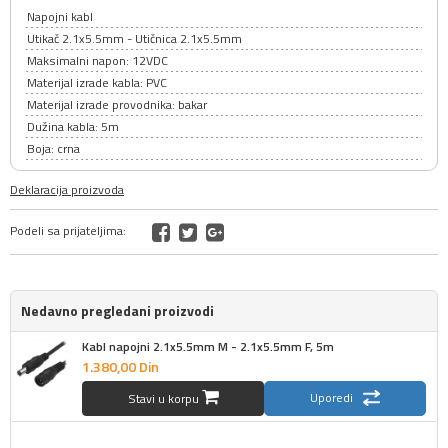
Napojni kabl
Utikač 2.1x5.5mm - Utičnica 2.1x5.5mm
Maksimalni napon: 12VDC
Materijal izrade kabla: PVC
Materijal izrade provodnika: bakar
Dužina kabla: 5m
Boja: crna
Deklaracija proizvoda
Podeli sa prijateljima:
Nedavno pregledani proizvodi
Kabl napojni 2.1x5.5mm M - 2.1x5.5mm F, 5m
1.380,
00
Din
Uporedi
Stavi u korpu