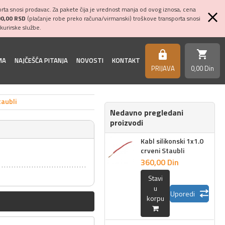
ta snosi prodavac. Za pakete čija je vrednost manja od ovog iznosa, cena
00,00 RSD
(plaćanje robe preko računa/virmanski) troškove transporta snosi
kurirske službe.
shopping_cart
https
MA
NAJČEŠĆA PITANJA
NOVOSTI
KONTAKT
PRIJAVA
0,
00
Din
taubli
Nedavno pregledani
proizvodi
Kabl silikonski 1x1.0
crveni Staubli
360,
00
Din
Stavi
u
Uporedi
korpu