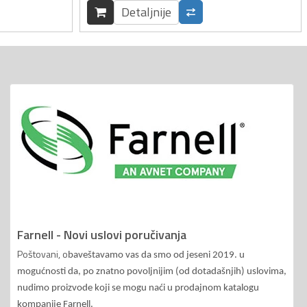
Detaljnije
Farnell - Novi uslovi poručivanja
Poštovani, o
baveštavamo vas da smo od jeseni 2019. u
mogućnosti da, po znatno povoljnijim (od dotadašnjih) uslovima,
nudimo proizvode koji se mogu naći u prodajnom katalogu
kompanije Farnell.