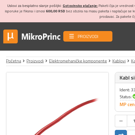
Uslovi za besplatno slanje pošiljki:
Gotovinsko plaćanje:
Paketi čija je vrednost
isporuke je fiksna i iznosi
600,00 RSD
bez obzira na masu paketa i naplaćuje se 
prodavac. Za pakete č
PROIZVODI
Početna
Proizvodi
Elektromehaničke komponente
Kablovi
Ka
Kabl s
Ident: 
Status:
MP cen