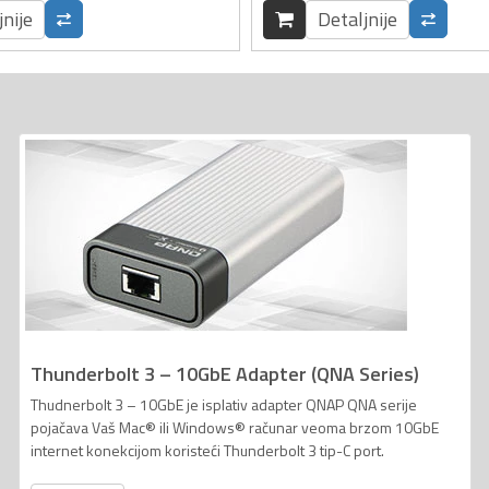
jnije
Detaljnije
Thunderbolt 3 – 10GbE Adapter (QNA Series)
Thudnerbolt 3 – 10GbE je isplativ adapter QNAP QNA serije
pojačava Vaš Mac® ili Windows® računar veoma brzom 10GbE
internet konekcijom koristeći Thunderbolt 3 tip-C port.