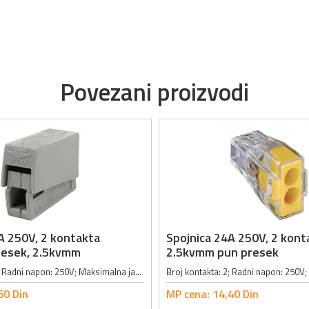
Povezani proizvodi
A 250V, 2 kontakta
Spojnica 24A 250V, 2 kont
resek, 2.5kvmm
2.5kvmm pun presek
Broj kontakta: 2; Radni napon: 250V; Maksimalna jačina struje: 24A; Presek provodnika: 0.5 - 2.5 mm², pun/flax kabl; Dužina neizolovanog dela žice: 9 - 11mm; Dimenzije: 8 x 20.4 x 15.5mm;
60
Din
MP cena:
14,
40
Din