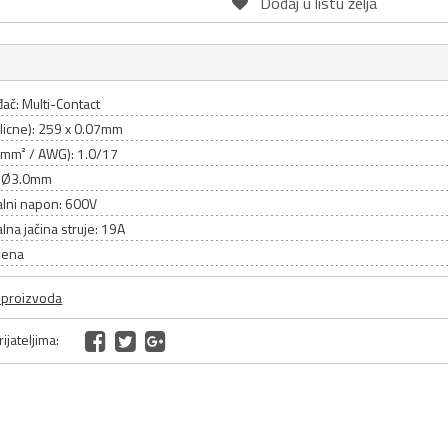
Dodaj u listu želja
ač: Multi-Contact
licne): 259 x 0.07mm
(mm² / AWG): 1.0/17
: Ø3.0mm
lni napon: 600V
na jačina struje: 19A
vena
a proizvoda
ijateljima: