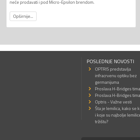
neće prodavati i pod Micro-Epsilon brendom.
Opširnije...
POSLEDNJE NOVOSTI
OPTRIS predstavlja
infracrvenu optiku bez
germanijuma
Proslava H-Bridges tim
Proslava H-Bridges tim
Optris - Važne vesti
Šta je lemilica, kako se k
i koje su najbolje lemilic
tržištu?