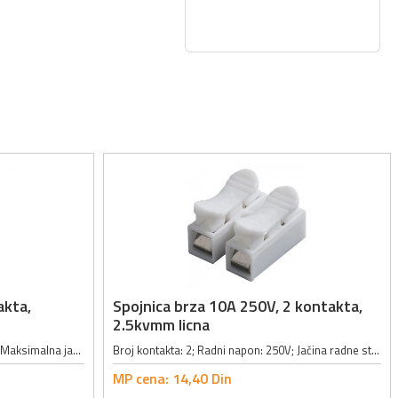
akta,
Spojnica brza 10A 250V, 2 kontakta,
2.5kvmm licna
Broj kontakta: 2; Radni napon: 250V; Maksimalna jačina struje: 24A; Presek provodnika: 0.75 - 2.5mm² pun presek, 1.5 - 2.5mm² licnasti kabl; Dužina neizolovanog dela žice: 12 -13mm; Dimenzije: 13.1 x 19.5 x 9.2mm;
Broj kontakta: 2; Radni napon: 250V; Jačina radne struje: 10A; Poprečni presek kabla: 2.5mm²; Radna temperatura: -40° do 150°C; Boja: bela;
MP cena:
14,
40
Din