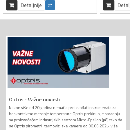
Detaljnije
Detal
Optris - Važne novosti
Nakon više od 20 godina nemački proizvođač instrumenata za
beskontaktno merenje temperature Optris prekinuo je saradnju
sa proizvođačem industrijskih senzora Micro-Epsilon (µƐ) tako da
se Optris pirometri i termovizijske kamere od 30.06.2025. više