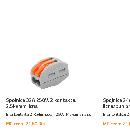
Spojnica 32A 250V, 2 kontakta,
Spojnica 24
2.5kvmm licna
licna/pun p
Broj kontakta: 2; Radni napon: 250V; Maksimalna jačina struje: 32A; Veličina žice za kontakt: 2.5mm²; Tip kabla: 28AWG do 12AWG; Dužina neizolovanog dela žice: 9 - 10mm; Radna temperatura: -25° do 85°C;
MP cena:
21,
60
Din
MP cena:
21,