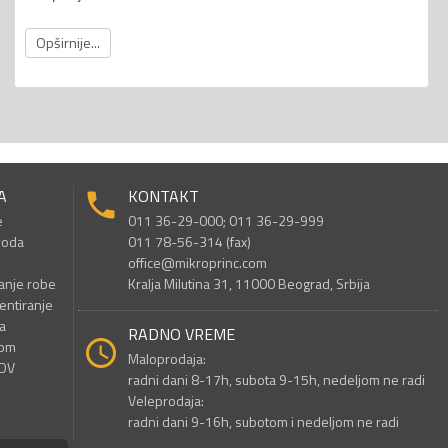
Opširnije...
A
KONTAKT
e
011 36-29-000; 011 36-29-999
voda
011 78-56-314 (fax)
office@mikroprinc.com
anje robe
Kralja Milutina 31, 11000 Beograd, Srbija
entiranje
a
RADNO VREME
nom
Maloprodaja:
PDV
radni dani 8-17h, subota 9-15h, nedeljom ne radi
Veleprodaja:
radni dani 9-16h, subotom i nedeljom ne radi