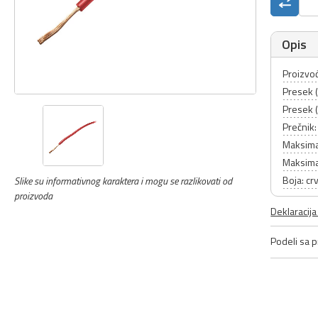
Opis
Proizvođ
Presek (
Presek 
Prečnik
Maksima
Maksimal
Boja: cr
Slike su informativnog karaktera i mogu se razlikovati od
proizvoda
Deklaracij
Podeli sa pr