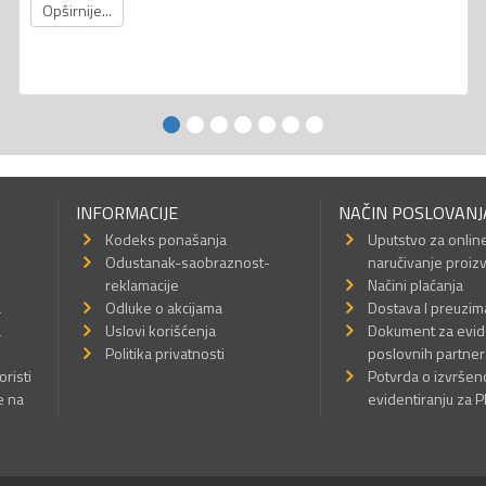
Opširnije...
INFORMACIJE
NAČIN POSLOVANJ
Kodeks ponašanja
Uputstvo za onlin
Odustanak-saobraznost-
naručivanje proiz
reklamacije
Načini plaćanja
a
Odluke o akcijama
Dostava I preuzim
a
Uslovi korišćenja
Dokument za evid
Politika privatnosti
poslovnih partner
oristi
Potvrda o izvrše
e na
evidentiranju za 