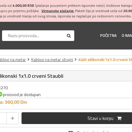
 veća od
4.000,00 RSD
(plaćanje pouzećem prilikom isporuke robe), troškove transpor
kupcu po prijemu pošiljke.
Virmansko plaćanje:
Paketi čija je vrednost veća od
20.0
ija je vrednost manja od ovog iznosa, isporuka se naplaćuje po redovnom cenovniku 
POČETNA
O NA
blovi na metar
Kablovi na metar strujni
Kabl silikonski 1x1.0 crveni S
ilikonski 1x1.0 crveni Staubli
33270
proizvod je dostupan
a: 360,
00
Din
Stavi u korpu