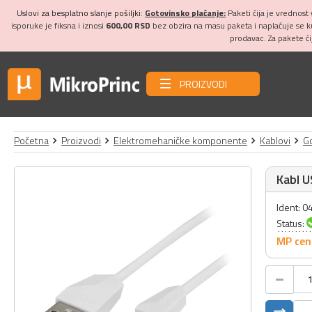
Uslovi za besplatno slanje pošiljki:
Gotovinsko plaćanje:
Paketi čija je vrednost
isporuke je fiksna i iznosi
600,00 RSD
bez obzira na masu paketa i naplaćuje se 
prodavac. Za pakete č
PROIZVODI
Početna
Proizvodi
Elektromehaničke komponente
Kablovi
Go
Kabl U
Ident: 
Status:
MP cen