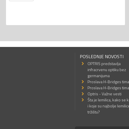
POSLEDNJE NOVOSTI
OPTRIS predstavlja
infracrvenu optiku bez
germanijuma
Proslava H-Bridges tim
Proslava H-Bridges tim
Optris - Važne vesti
Šta je lemilica, kako se k
i koje su najbolje lemilic
tržištu?