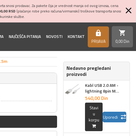
ta snosi prodavac. Za pakete čija je vrednost manja od ovog iznosa, cena
00,00 RSD
(plaćanje robe preko računa/virmanski) troškove transporta snosi
kurirske službe.
shopping_cart
https
MA
NAJČEŠĆA PITANJA
NOVOSTI
KONTAKT
PRIJAVA
0,
00
Din
1.5m
Nedavno pregledani
proizvodi
Kabl USB 2.0 AM -
lightning 8pin M
Apple, 1.5m
540,
00
Din
Stavi
u
Uporedi
korpu