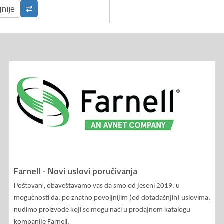
jnije
Farnell - Novi uslovi poručivanja
Poštovani, o
baveštavamo vas da smo od jeseni 2019. u
mogućnosti da, po znatno povoljnijim (od dotadašnjih) uslovima,
nudimo proizvode koji se mogu naći u prodajnom katalogu
kompanije Farnell.