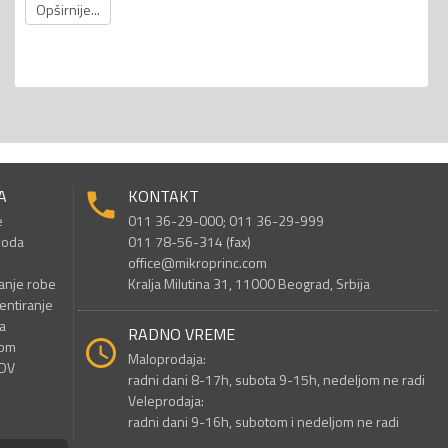
Opširnije...
A
KONTAKT
e
011 36-29-000; 011 36-29-999
voda
011 78-56-314 (fax)
office@mikroprinc.com
anje robe
Kralja Milutina 31, 11000 Beograd, Srbija
entiranje
a
RADNO VREME
nom
Maloprodaja:
PDV
radni dani 8-17h, subota 9-15h, nedeljom ne radi
Veleprodaja:
radni dani 9-16h, subotom i nedeljom ne radi