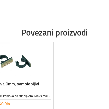
Povezani proizvodi
va 9mm, samolepljivi
Samolepljivi držač kablova sa štipaljkom; Maksimalni ukupni prečnik kablova: 9mm
40
Din