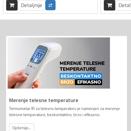
Detaljnije
Detal
Merenje telesne temperature
Termometar IR za telesnu temperaturu je namenjen za merenje
telesne temperature, beskontaktno, brzo i efikasno.
Opširnije...