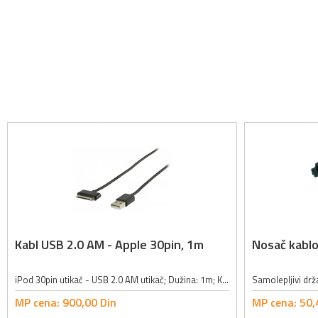
Kabl USB 2.0 AM - Apple 30pin, 1m
Nosač kablo
iPod 30pin utikač - USB 2.0 AM utikač; Dužina: 1m; Koristi se za iPhone iPod uređaje za punjenje i prenos podataka;
MP cena:
900,
00
Din
MP cena:
50,