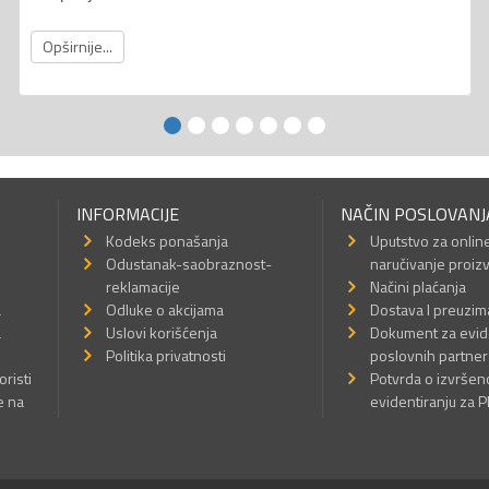
Opširnije...
INFORMACIJE
NAČIN POSLOVANJ
Kodeks ponašanja
Uputstvo za onlin
Odustanak-saobraznost-
naručivanje proiz
reklamacije
Načini plaćanja
a
Odluke o akcijama
Dostava I preuzim
a
Uslovi korišćenja
Dokument za evid
Politika privatnosti
poslovnih partner
oristi
Potvrda o izvrše
e na
evidentiranju za 