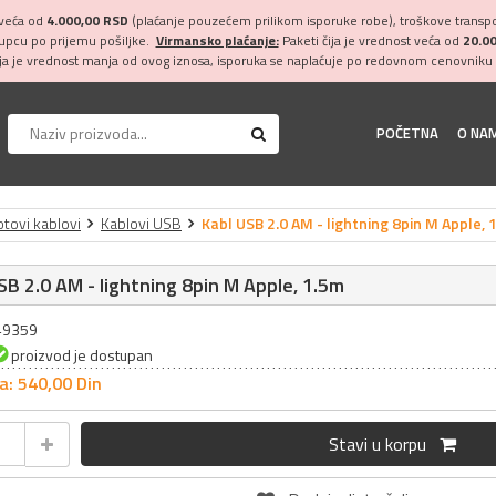
 veća od
4.000,00 RSD
(plaćanje pouzećem prilikom isporuke robe), troškove transpor
kupcu po prijemu pošiljke.
Virmansko plaćanje:
Paketi čija je vrednost veća od
20.0
ija je vrednost manja od ovog iznosa, isporuka se naplaćuje po redovnom cenovniku 
POČETNA
O NA
tovi kablovi
Kablovi USB
Kabl USB 2.0 AM - lightning 8pin M Apple, 
SB 2.0 AM - lightning 8pin M Apple, 1.5m
049359
proizvod je dostupan
a: 540,
00
Din
Stavi u korpu