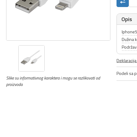
Opis
Iphone5 
Dužina k
Podržav
Deklaracij
Podeli sa pr
Slike su informativnog karaktera i mogu se razlikovati od
proizvoda