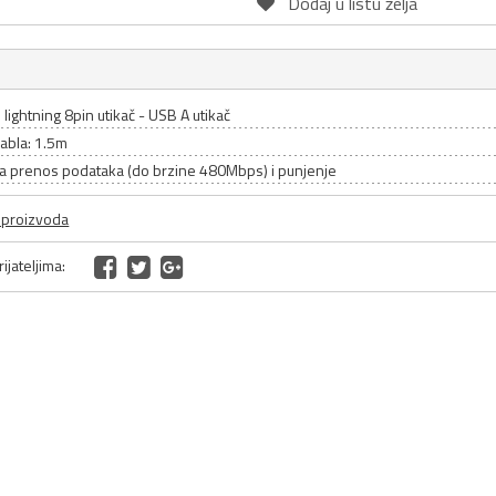
Dodaj u listu želja
lightning 8pin utikač - USB A utikač
abla: 1.5m
a prenos podataka (do brzine 480Mbps) i punjenje
a proizvoda
ijateljima: