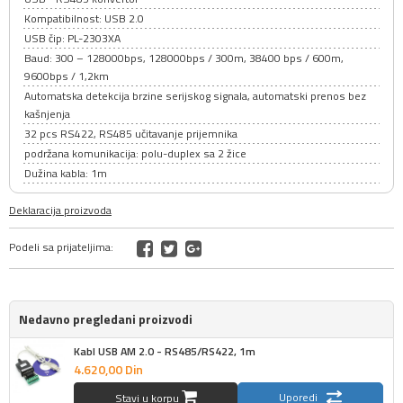
Kompatibilnost: USB 2.0
USB čip: PL-2303XA
Baud: 300 – 128000bps, 128000bps / 300m, 38400 bps / 600m,
9600bps / 1,2km
Automatska detekcija brzine serijskog signala, automatski prenos bez
kašnjenja
32 pcs RS422, RS485 učitavanje prijemnika
podržana komunikacija: polu-duplex sa 2 žice
Dužina kabla: 1m
Deklaracija proizvoda
Podeli sa prijateljima:
Nedavno pregledani proizvodi
Kabl USB AM 2.0 - RS485/RS422, 1m
4.620,
00
Din
Uporedi
Stavi u korpu