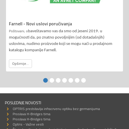
Farnell - Novi uslovi poručivanja
Poštovani, o
baveštavamo vas da smo od jeseni 2019. u
mogućnosti da, po znatno povoljnijim (od dotadašnjih)
uslovima, nudimo proizvode koji se mogu naći u prodajnom
katalogu kompanije Farnell.
Opširnije...
POSLEDNJE NOVOSTI
OPTRIS predstavlja infracrvenu optiku bez germanijuma
Proslava H-Bridges tima
Proslava H-Bridges tima
Optris - Važne vesti