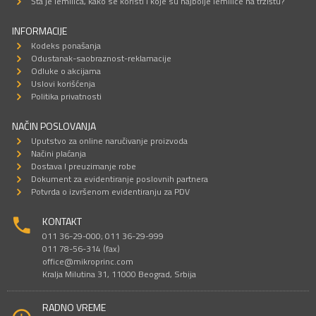
Šta je lemilica, kako se koristi i koje su najbolje lemilice na tržištu?
INFORMACIJE
Kodeks ponašanja
Odustanak-saobraznost-reklamacije
Odluke o akcijama
Uslovi korišćenja
Politika privatnosti
NAČIN POSLOVANJA
Uputstvo za online naručivanje proizvoda
Načini plaćanja
Dostava I preuzimanje robe
Dokument za evidentiranje poslovnih partnera
Potvrda o izvršenom evidentiranju za PDV
KONTAKT
011 36-29-000; 011 36-29-999
011 78-56-314 (fax)
office@mikroprinc.com
Kralja Milutina 31, 11000 Beograd, Srbija
RADNO VREME