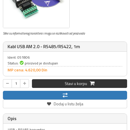
Slike su informativnog karaktera i mogu se razlikovati od proizvoda
Kabl USB AM 2.0 - RS485/RS422, 1m
Ident: 051806
Status:
proizvod je dostupan
MP cena: 4.620,
00
Din
Stavi u korpu
Dodaj u listu želja
Opis
USB - RS485 konvertor