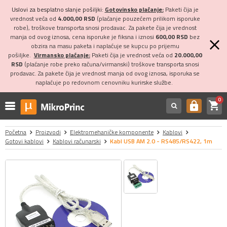
Uslovi za besplatno slanje pošiljki:
Gotovinsko plaćanje:
Paketi čija je
vrednost veća od
4.000,00 RSD
(plaćanje pouzećem prilikom isporuke
robe), troškove transporta snosi prodavac. Za pakete čija je vrednost
manja od ovog iznosa, cena isporuke je fiksna i iznosi
600,00 RSD
bez
obzira na masu paketa i naplaćuje se kupcu po prijemu
pošiljke.
Virmansko plaćanje:
Paketi čija je vrednost veća od
20.000,00
RSD
(plaćanje robe preko računa/virmanski) troškove transporta snosi
prodavac. Za pakete čija je vrednost manja od ovog iznosa, isporuka se
naplaćuje po redovnom cenovniku kurirske službe.
0
shopping_cart
https
Početna
Proizvodi
Elektromehaničke komponente
Kablovi
Gotovi kablovi
Kablovi računarski
Kabl USB AM 2.0 - RS485/RS422, 1m