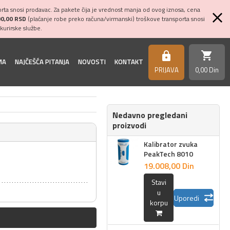
ta snosi prodavac. Za pakete čija je vrednost manja od ovog iznosa, cena
00,00 RSD
(plaćanje robe preko računa/virmanski) troškove transporta snosi
kurirske službe.
shopping_cart
https
MA
NAJČEŠĆA PITANJA
NOVOSTI
KONTAKT
PRIJAVA
0,
00
Din
Nedavno pregledani
proizvodi
Kalibrator zvuka
PeakTech 8010
19.008,
00
Din
Stavi
u
Uporedi
korpu