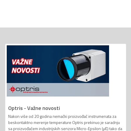
Optris - Važne novosti
Nakon više od 20 godina nemački proizvođač instrumenata za
beskontaktno merenje temperature Optris prekinuo je saradnju
sa proizvođačem industrijskih senzora Micro-Epsilon (µƐ) tako da