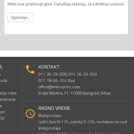
Moto ove promocije glasi: Današnja rešenja, za sutrašnje izazove.
Opširnije...
A
KONTAKT
e
011 36-29-000; 011 36-29-999
voda
011 78-56-314 (fax)
office@mikroprinc.com
anje robe
Kralja Milutina 31, 11000 Beograd, Srbija
entiranje
a
RADNO VREME
nom
Maloprodaja:
PDV
radni dani 8-17h, subota 9-15h, nedeljom ne radi
Veleprodaja: