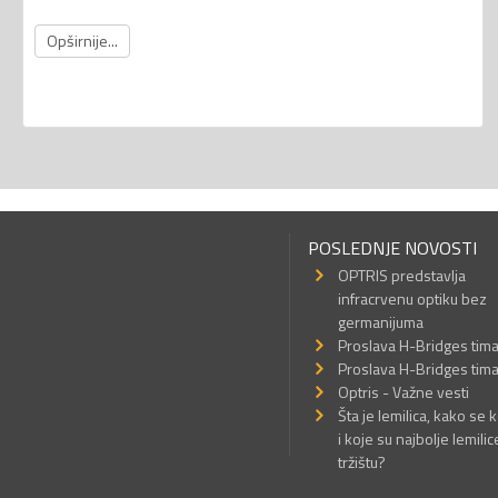
Opširnije...
POSLEDNJE NOVOSTI
OPTRIS predstavlja
infracrvenu optiku bez
germanijuma
Proslava H-Bridges tim
Proslava H-Bridges tim
Optris - Važne vesti
Šta je lemilica, kako se k
i koje su najbolje lemilic
tržištu?