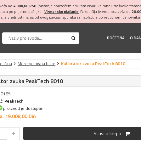
 veća od
4.000,00 RSD
(plaćanje pouzećem prilikom isporuke robe), troškove transpor
kupcu po prijemu pošiljke.
Virmansko plaćanje:
Paketi čija je vrednost veća od
20.0
ija je vrednost manja od ovog iznosa, isporuka se naplaćuje po redovnom cenovniku 
POČETNA
O NA
eličina
Merenje nivoa buke
Kalibrator zvuka PeakTech 8010
ator zvuka PeakTech 8010
060185
ač:
PeakTech
proizvod je dostupan
a: 19.008,
00
Din
Stavi u korpu