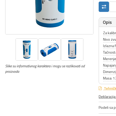
Opis
Za kalib
Nivo zvu
Izlazna 
Tačnost
Merenje
Napajanj
Slike su informativnog karaktera i mogu se razlikovati od
proizvoda
Dimenzi
Masa: 1
Tehničk
Deklaracij
Podeli sa pr