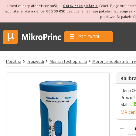
Uslovi za besplatno slanje pošiljki:
Gotovinsko plaćanje:
Paketi čija je vrednost
isporuke je fiksna i iznosi
600,00 RSD
bez obzira na masu paketa i naplaćuje se 
prodavac. Za pakete č
PROIZVODI
Početna
Proizvodi
Merna i test oprema
Merenje neelektričnih v
Kalibr
Ident: 
Proizođ
Status:
MP cen