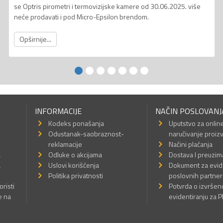
se Optris pirometri i termovizijske kamere od 30.06.2025. više
neće prodavati i pod Micro-Epsilon brendom.
Opširnije...
INFORMACIJE
NAČIN POSLOVANJ
Kodeks ponašanja
Uputstvo za onlin
Odustanak-saobraznost-
naručivanje proiz
reklamacije
Načini plaćanja
a
Odluke o akcijama
Dostava I preuzim
a
Uslovi korišćenja
Dokument za evid
Politika privatnosti
poslovnih partner
oristi
Potvrda o izvrše
e na
evidentiranju za 