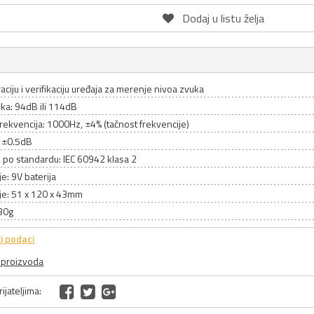
Dodaj u listu želja
raciju i verifikaciju uređaja za merenje nivoa zvuka
ka: 94dB ili 114dB
frekvencija: 1000Hz, ±4% (tačnost frekvencije)
: ±0.5dB
 po standardu: IEC 60942 klasa 2
e: 9V baterija
je: 51 x 120 x 43mm
30g
i podaci
a proizvoda
ijateljima: