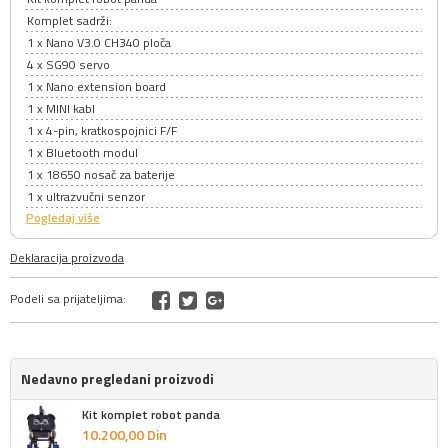
Komplet sadrži:
1 x Nano V3.0 CH340 ploča
4 x SG90 servo
1 x Nano extension board
1 x MINI kabl
1 x 4-pin, kratkospojnici F/F
1 x Bluetooth modul
1 x 18650 nosač za baterije
1 x ultrazvučni senzor
Pogledaj više
Deklaracija proizvoda
Podeli sa prijateljima:
Nedavno pregledani proizvodi
Kit komplet robot panda
10.200,
00
Din