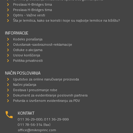
Proslava H-Bridges tima
Proslava H-Bridges tima
Optris - Važne vesti
Šta je lemilica, kako se koristi i koje su najbolje lemilice na tržištu?
INFORMACIJE
Kodeks ponašanja
Odustanak-saobraznost-reklamacije
Odluke o akcijama
Uslovi korišćenja
Politika privatnosti
NAČIN POSLOVANJA
Uputstvo za online naručivanje proizvoda
Načini plaćanja
Dostava I preuzimanje robe
Dokument za evidentiranje poslovnih partnera
Potvrda o izvršenom evidentiranju za PDV
KONTAKT
011 36-29-000; 011 36-29-999
011 78-56-314 (fax)
office@mikroprinc.com