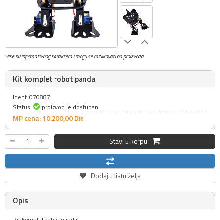
Slike su informativnog karaktera i mogu se razlikovati od proizvoda
Kit komplet robot panda
Ident: 070887
Status:
proizvod je dostupan
MP cena: 10.200,
00
Din
Stavi u korpu
Dodaj u listu želja
Opis
Kit komplet robot panda