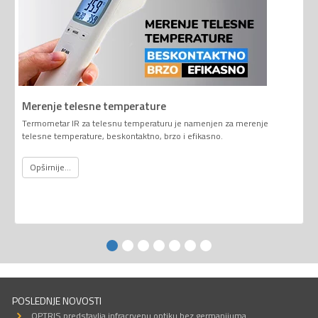
Merenje telesne temperature
Termometar IR za telesnu temperaturu je namenjen za merenje
telesne temperature, beskontaktno, brzo i efikasno.
Opširnije...
POSLEDNJE NOVOSTI
OPTRIS predstavlja infracrvenu optiku bez germanijuma