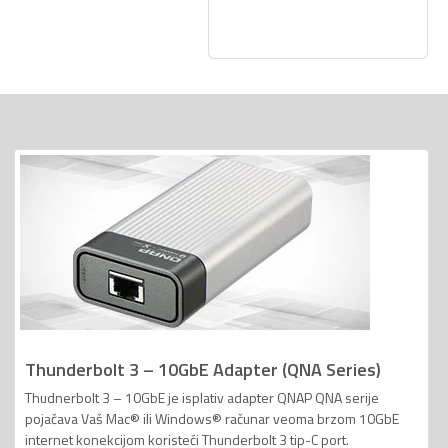
Thunderbolt 3 – 10GbE Adapter (QNA Series)
Thudnerbolt 3 – 10GbE je isplativ adapter QNAP QNA serije
pojačava Vaš Mac® ili Windows® računar veoma brzom 10GbE
internet konekcijom koristeći Thunderbolt 3 tip-C port.