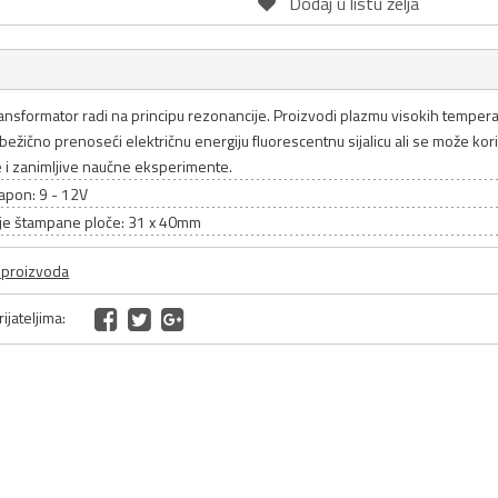
Dodaj u listu želja
ransformator radi na principu rezonancije. Proizvodi plazmu visokih tempera
i, bežično prenoseći električnu energiju fluorescentnu sijalicu ali se može kor
 i zanimljive naučne eksperimente.
apon: 9 - 12V
je štampane ploče: 31 x 40mm
a proizvoda
ijateljima: