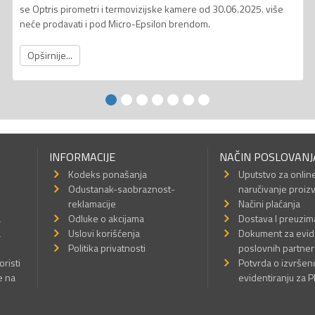
se Optris pirometri i termovizijske kamere od 30.06.2025. više
neće prodavati i pod Micro-Epsilon brendom.
Opširnije...
INFORMACIJE
NAČIN POSLOVANJ
Kodeks ponašanja
Uputstvo za onlin
Odustanak-saobraznost-
naručivanje proiz
reklamacije
Načini plaćanja
a
Odluke o akcijama
Dostava I preuzim
a
Uslovi korišćenja
Dokument za evid
Politika privatnosti
poslovnih partner
oristi
Potvrda o izvrše
e na
evidentiranju za 