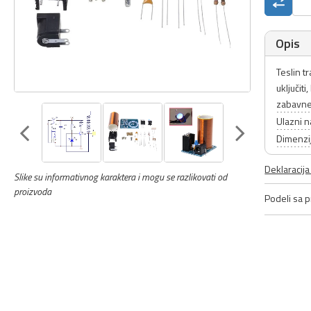
Opis
Teslin t
uključit
zabavne
Ulazni n
Dimenzi
Deklaracij
Slike su informativnog karaktera i mogu se razlikovati od
proizvoda
Podeli sa pr