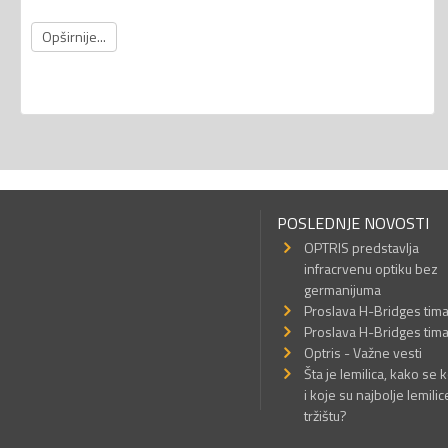
Opširnije...
POSLEDNJE NOVOSTI
OPTRIS predstavlja
infracrvenu optiku bez
germanijuma
Proslava H-Bridges tim
Proslava H-Bridges tim
Optris - Važne vesti
Šta je lemilica, kako se k
i koje su najbolje lemilic
tržištu?