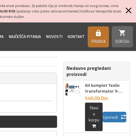
ta snosi prodavac. Za pakete čija je vrednost manja od ovog iznosa, cena
00,00 RSD
(plaćanje robe preko računa/virmanski) troškove transporta snosi
kurirske službe.
shopping_cart
https
MA
NAJČEŠĆA PITANJA
NOVOSTI
KONTAKT
PRIJAVA
0,
00
Din
Nedavno pregledani
proizvodi
Kit komplet Teslin
transformator 9-
12VDC
540,
00
Din
Stavi
u
Uporedi
korpu