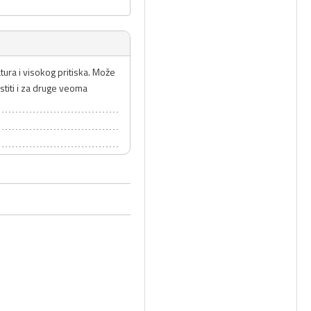
tura i visokog pritiska. Može
istiti i za druge veoma