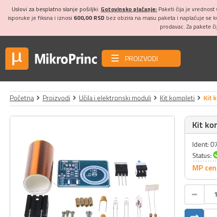
Uslovi za besplatno slanje pošiljki:
Gotovinsko plaćanje:
Paketi čija je vrednost
isporuke je fiksna i iznosi
600,00 RSD
bez obzira na masu paketa i naplaćuje se 
prodavac. Za pakete č
PROIZVODI
Početna
Proizvodi
Učila i elektronski moduli
Kit kompleti
Kit 
Kit ko
Ident: 
Status:
MP cen