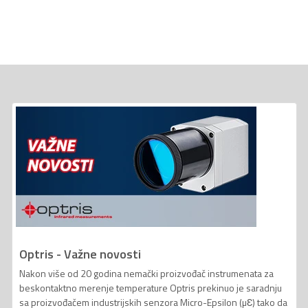
Optris - Važne novosti
Nakon više od 20 godina nemački proizvođač instrumenata za
beskontaktno merenje temperature Optris prekinuo je saradnju
sa proizvođačem industrijskih senzora Micro-Epsilon (µƐ) tako da