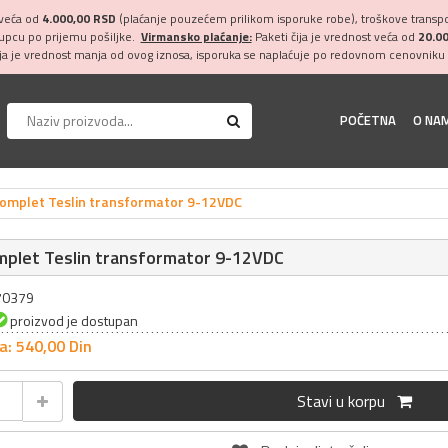
 veća od
4.000,00 RSD
(plaćanje pouzećem prilikom isporuke robe), troškove transpor
kupcu po prijemu pošiljke.
Virmansko plaćanje:
Paketi čija je vrednost veća od
20.0
ija je vrednost manja od ovog iznosa, isporuka se naplaćuje po redovnom cenovniku 
POČETNA
O NA
komplet Teslin transformator 9-12VDC
mplet Teslin transformator 9-12VDC
070379
proizvod je dostupan
a: 540,
00
Din
Stavi u korpu