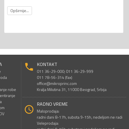
Opširnije...
A
KONTAKT
e
011 36-29-000; 011 36-29-999
voda
011 78-56-314 (fax)
office@mikroprinc.com
anje robe
Kralja Milutina 31, 11000 Beograd, Srbija
entiranje
a
RADNO VREME
nom
Maloprodaja:
PDV
radni dani 8-17h, subota 9-15h, nedeljom ne radi
Veleprodaja: