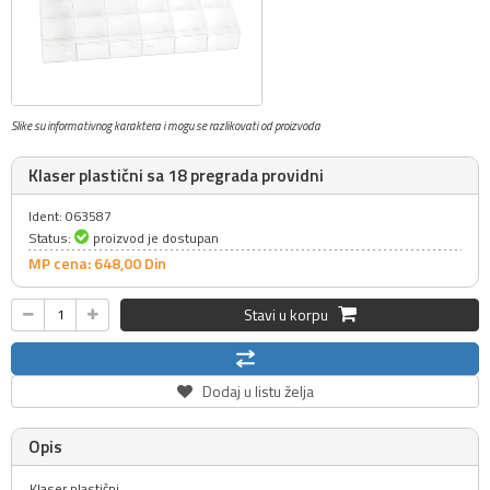
Slike su informativnog karaktera i mogu se razlikovati od proizvoda
Klaser plastični sa 18 pregrada providni
Ident: 063587
Status:
proizvod je dostupan
MP cena: 648,
00
Din
Stavi u korpu
Dodaj u listu želja
Opis
Klaser plastični