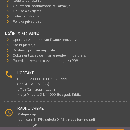
Kodeks ponašanja
Odustanak-saobraznost-reklamacije
Odluke o akcijama
Uslovi korišćenja
Politika privatnosti
NAČIN POSLOVANJA
Uputstvo za online naručivanje proizvoda
Načini plaćanja
Dostava I preuzimanje robe
Dokument za evidentiranje poslovnih partnera
Potvrda o izvršenom evidentiranju za PDV
KONTAKT
011 36-29-000; 011 36-29-999
011 78-56-314 (fax)
office@mikroprinc.com
Kralja Milutina 31, 11000 Beograd, Srbija
RADNO VREME
Maloprodaja:
radni dani 8-17h, subota 9-15h, nedeljom ne radi
Veleprodaja:
radni dani 9-16h, subotom i nedeljom ne radi