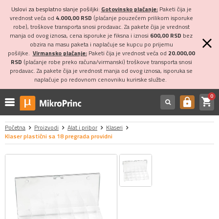
Uslovi za besplatno slanje pošiljki:
Gotovinsko plaćanje:
Paketi čija je
vrednost veća od
4.000,00 RSD
(plaćanje pouzećem prilikom isporuke
robe), troškove transporta snosi prodavac. Za pakete čija je vrednost
manja od ovog iznosa, cena isporuke je fiksna i iznosi
600,00 RSD
bez
obzira na masu paketa i naplaćuje se kupcu po prijemu
pošiljke.
Virmansko plaćanje:
Paketi čija je vrednost veća od
20.000,00
RSD
(plaćanje robe preko računa/virmanski) troškove transporta snosi
prodavac. Za pakete čija je vrednost manja od ovog iznosa, isporuka se
naplaćuje po redovnom cenovniku kurirske službe.
0
shopping_cart
https
Početna
Proizvodi
Alat i pribor
Klaseri
Klaser plastični sa 18 pregrada providni