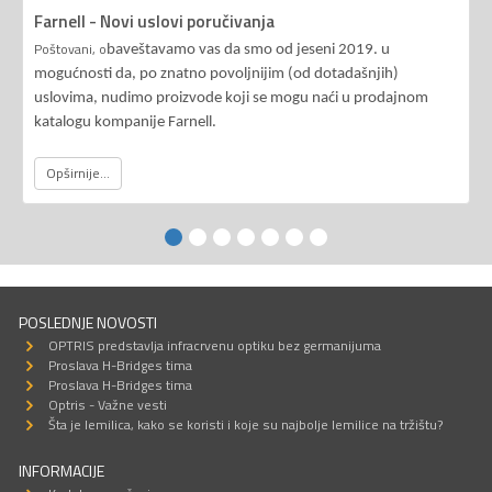
Farnell - Novi uslovi poručivanja
Poštovani, o
baveštavamo vas da smo od jeseni 2019. u
mogućnosti da, po znatno povoljnijim (od dotadašnjih)
uslovima, nudimo proizvode koji se mogu naći u prodajnom
katalogu kompanije Farnell.
Opširnije...
POSLEDNJE NOVOSTI
OPTRIS predstavlja infracrvenu optiku bez germanijuma
Proslava H-Bridges tima
Proslava H-Bridges tima
Optris - Važne vesti
Šta je lemilica, kako se koristi i koje su najbolje lemilice na tržištu?
INFORMACIJE