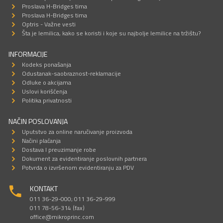
Proslava H-Bridges tima
Proslava H-Bridges tima
Optris - Važne vesti
Šta je lemilica, kako se koristi i koje su najbolje lemilice na tržištu?
INFORMACIJE
Kodeks ponašanja
Odustanak-saobraznost-reklamacije
Odluke o akcijama
Uslovi korišćenja
Politika privatnosti
NAČIN POSLOVANJA
Uputstvo za online naručivanje proizvoda
Načini plaćanja
Dostava I preuzimanje robe
Dokument za evidentiranje poslovnih partnera
Potvrda o izvršenom evidentiranju za PDV
KONTAKT
011 36-29-000; 011 36-29-999
011 78-56-314 (fax)
office@mikroprinc.com