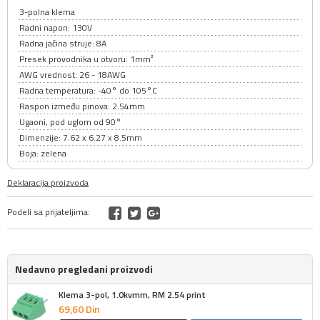
3-polna klema
Radni napon: 130V
Radna jačina struje: 8A
Presek provodnika u otvoru: 1mm²
AWG vrednost: 26 - 18AWG
Radna temperatura: -40° do 105°C
Raspon između pinova: 2.54mm
Ugaoni, pod uglom od 90°
Dimenzije: 7.62 x 6.27 x 8.5mm
Boja: zelena
Deklaracija proizvoda
Podeli sa prijateljima:
Nedavno pregledani proizvodi
Klema 3-pol, 1.0kvmm, RM 2.54 print
69,
60
Din