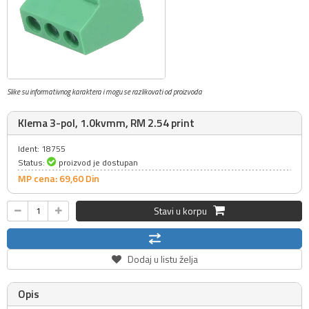
Slike su informativnog karaktera i mogu se razlikovati od proizvoda
Klema 3-pol, 1.0kvmm, RM 2.54 print
Ident: 18755
Status:
proizvod je dostupan
MP cena: 69,
60
Din
Stavi u korpu
Dodaj u listu želja
Opis