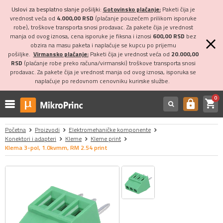
Uslovi za besplatno slanje pošiljki:
Gotovinsko plaćanje:
Paketi čija je
vrednost veća od
4.000,00 RSD
(plaćanje pouzećem prilikom isporuke
robe), troškove transporta snosi prodavac. Za pakete čija je vrednost
manja od ovog iznosa, cena isporuke je fiksna i iznosi
600,00 RSD
bez
obzira na masu paketa i naplaćuje se kupcu po prijemu
pošiljke.
Virmansko plaćanje:
Paketi čija je vrednost veća od
20.000,00
RSD
(plaćanje robe preko računa/virmanski) troškove transporta snosi
prodavac. Za pakete čija je vrednost manja od ovog iznosa, isporuka se
naplaćuje po redovnom cenovniku kurirske službe.
0
shopping_cart
https
Početna
Proizvodi
Elektromehaničke komponente
Konektori i adapteri
Kleme
Kleme print
Klema 3-pol, 1.0kvmm, RM 2.54 print