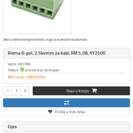
Slike su informativnog karaktera i mogu se razlikovati od proizvoda
Klema 6-pol, 2.5kvmm za kabl, RM 5.08, XY2500
Ident: 061789
Status:
proizvod je dostupan
MP cena: 108,
00
Din
Stavi u korpu
Dodaj u listu želja
Opis