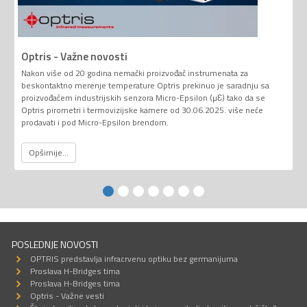
Optris - Važne novosti
Nakon više od 20 godina nemački proizvođač instrumenata za
beskontaktno merenje temperature Optris prekinuo je saradnju sa
proizvođačem industrijskih senzora Micro-Epsilon (µƐ) tako da se
Optris pirometri i termovizijske kamere od 30.06.2025. više neće
prodavati i pod Micro-Epsilon brendom.
Opširnije...
POSLEDNJE NOVOSTI
OPTRIS predstavlja infracrvenu optiku bez germanijuma
Proslava H-Bridges tima
Proslava H-Bridges tima
Optris - Važne vesti