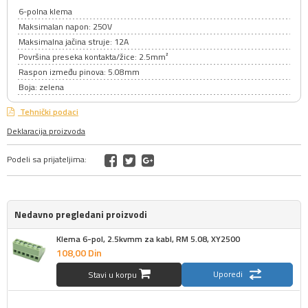
6-polna klema
Maksimalan napon: 250V
Maksimalna jačina struje: 12A
Površina preseka kontakta/žice: 2.5mm²
Raspon između pinova: 5.08mm
Boja: zelena
Tehnički podaci
Deklaracija proizvoda
Podeli sa prijateljima:
Nedavno pregledani proizvodi
Klema 6-pol, 2.5kvmm za kabl, RM 5.08, XY2500
108,
00
Din
Uporedi
Stavi u korpu