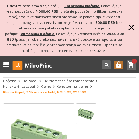
Uslovi za besplatno slanje pošiljki:
Gotovinsko plaćanje:
Paketi čija je
vrednost veća od
4.000,00 RSD
(plaćanje pouzećem prilikom isporuke
robe), troškove transporta snosi prodavac. Za pakete čija je vrednost
manja od ovog iznosa, cena isporuke je fiksna i iznosi
600,00 RSD
bez
obzira na masu paketa i naplaćuje se kupcu po prijemu
pošiljke.
Virmansko plaćanje:
Paketi čija je vrednost veća od
20.000,00
RSD
(plaćanje robe preko računa/virmanski) troškove transporta snosi
prodavac. Za pakete čija je vrednost manja od ovog iznosa, isporuka se
naplaćuje po redovnom cenovniku kurirske službe.
0
shopping_cart
https
Početna
Proizvodi
Elektromehaničke komponente
Konektori i adapteri
Kleme
Konektori za klemu
Klema 6-pol, 2.5kvmm za kabl, RM 5.08, XY2500