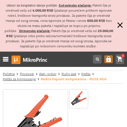
Uslovi za besplatno slanje pošiljki:
Gotovinsko plaćanje:
Paketi čija je
vrednost veća od
4.000,00 RSD
(plaćanje pouzećem prilikom isporuke
robe), troškove transporta snosi prodavac. Za pakete čija je vrednost
manja od ovog iznosa, cena isporuke je fiksna i iznosi
600,00 RSD
bez
obzira na masu paketa i naplaćuje se kupcu po prijemu
pošiljke.
Virmansko plaćanje:
Paketi čija je vrednost veća od
20.000,00
RSD
(plaćanje robe preko računa/virmanski) troškove transporta snosi
prodavac. Za pakete čija je vrednost manja od ovog iznosa, isporuka se
naplaćuje po redovnom cenovniku kurirske službe.
0
shopping_cart
https
Početna
Proizvodi
Alat i pribor
Ručni alat
Klešta
Klešta za krimpovanje
Klešta Fixpoint kompresiona - RG59, RG6