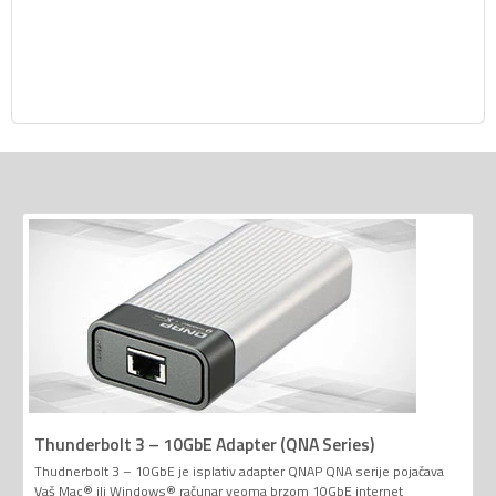
Thunderbolt 3 – 10GbE Adapter (QNA Series)
Thudnerbolt 3 – 10GbE je isplativ adapter QNAP QNA serije pojačava
Vaš Mac® ili Windows® računar veoma brzom 10GbE internet