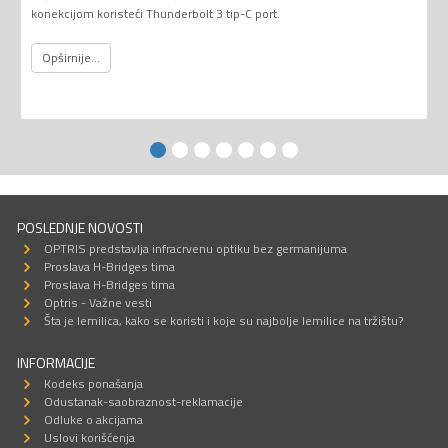
konekcijom koristeći Thunderbolt 3 tip-C port.
Opširnije...
POSLEDNJE NOVOSTI
OPTRIS predstavlja infracrvenu optiku bez germanijuma
Proslava H-Bridges tima
Proslava H-Bridges tima
Optris - Važne vesti
Šta je lemilica, kako se koristi i koje su najbolje lemilice na tržištu?
INFORMACIJE
Kodeks ponašanja
Odustanak-saobraznost-reklamacije
Odluke o akcijama
Uslovi korišćenja