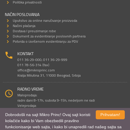
Politika privatnosti
NAČIN POSLOVANJA
Uputstvo za online naručivanje proizvoda
Načini plaćanja
Dostava I preuzimanje robe
Dokument za evidentiranje poslovnih partnera
Potvrda o izvršenom evidentiranju za PDV
KONTAKT
011 36-29-000; 011 36-29-999
011 78-56-314 (fax)
office@mikroprinc.com
Kralja Milutina 31, 11000 Beograd, Srbija
RADNO VREME
Maloprodaja:
radni dani 8-17h, subota 9-15h, nedeljom ne radi
Veleprodaja:
radni dani 9-16h, subotom i nedeljom ne radi
Dobrodošli na sajt Mikro Princ! Ovaj sajt koristi
Prihvatam!
kolačiće kako bi Vam obezbedili pravilno
funkcionisanje web sajta, i kako bi unapredili rad našeg sajta sa
Sve cene su iskazane u dinarima. PDV je uračunat u cenu.