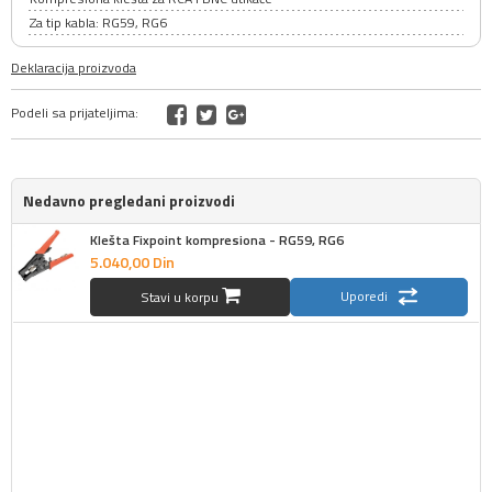
Za tip kabla: RG59, RG6
Deklaracija proizvoda
Podeli sa prijateljima:
Nedavno pregledani proizvodi
Klešta Fixpoint kompresiona - RG59, RG6
5.040,
00
Din
Uporedi
Stavi u korpu