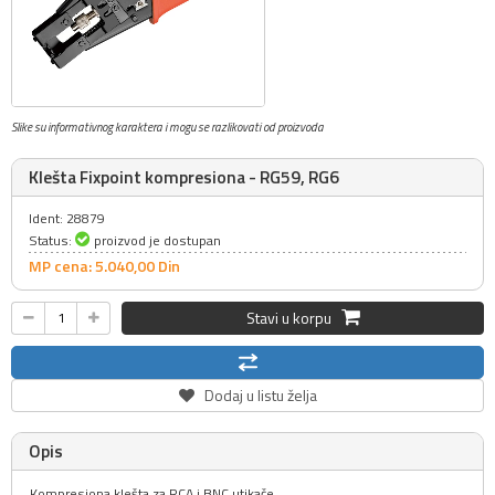
Slike su informativnog karaktera i mogu se razlikovati od proizvoda
Klešta Fixpoint kompresiona - RG59, RG6
Ident: 28879
Status:
proizvod je dostupan
MP cena: 5.040,
00
Din
Stavi u korpu
Dodaj u listu želja
Opis
Kompresiona klešta za RCA i BNC utikače