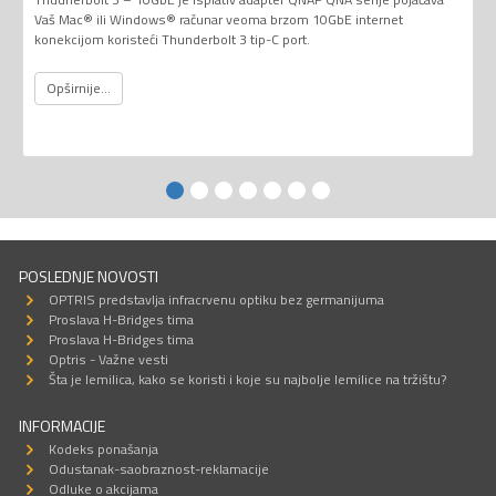
Vaš Mac® ili Windows® računar veoma brzom 10GbE internet
konekcijom koristeći Thunderbolt 3 tip-C port.
Opširnije...
POSLEDNJE NOVOSTI
OPTRIS predstavlja infracrvenu optiku bez germanijuma
Proslava H-Bridges tima
Proslava H-Bridges tima
Optris - Važne vesti
Šta je lemilica, kako se koristi i koje su najbolje lemilice na tržištu?
INFORMACIJE
Kodeks ponašanja
Odustanak-saobraznost-reklamacije
Odluke o akcijama