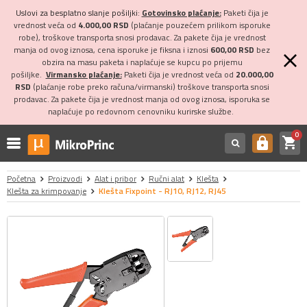
Uslovi za besplatno slanje pošiljki:
Gotovinsko plaćanje:
Paketi čija je
vrednost veća od
4.000,00 RSD
(plaćanje pouzećem prilikom isporuke
robe), troškove transporta snosi prodavac. Za pakete čija je vrednost
manja od ovog iznosa, cena isporuke je fiksna i iznosi
600,00 RSD
bez
obzira na masu paketa i naplaćuje se kupcu po prijemu
pošiljke.
Virmansko plaćanje:
Paketi čija je vrednost veća od
20.000,00
RSD
(plaćanje robe preko računa/virmanski) troškove transporta snosi
prodavac. Za pakete čija je vrednost manja od ovog iznosa, isporuka se
naplaćuje po redovnom cenovniku kurirske službe.
0
shopping_cart
https
Početna
Proizvodi
Alat i pribor
Ručni alat
Klešta
Klešta za krimpovanje
Klešta Fixpoint - RJ10, RJ12, RJ45