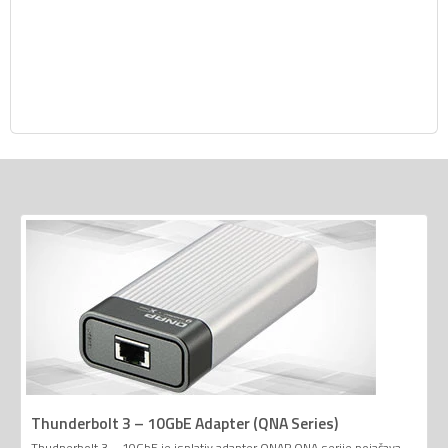
Thunderbolt 3 – 10GbE Adapter (QNA Series)
Thudnerbolt 3 – 10GbE je isplativ adapter QNAP QNA serije pojačava