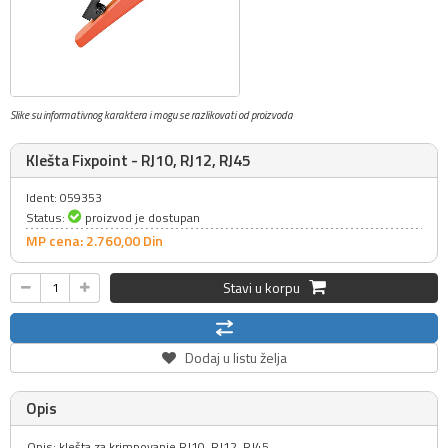
Slike su informativnog karaktera i mogu se razlikovati od proizvoda
Klešta Fixpoint - RJ10, RJ12, RJ45
Ident: 059353
Status:
proizvod je dostupan
MP cena: 2.760,
00
Din
Stavi u korpu
Dodaj u listu želja
Opis
Opis: klešta za krimpovanje RJ10, RJ12, RJ45