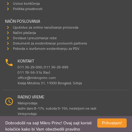
Uslovi korišćenja
Politika privatnosti
NAČIN POSLOVANJA
Uputstvo za online naručivanje proizvoda
Načini plaćanja
Dostava I preuzimanje robe
Dokument za evidentiranje poslovnih partnera
Potvrda o izvršenom evidentiranju za PDV
KONTAKT
011 36-29-000; 011 36-29-999
011 78-56-314 (fax)
office@mikroprinc.com
Kralja Milutina 31, 11000 Beograd, Srbija
RADNO VREME
Maloprodaja:
radni dani 8-17h, subota 9-15h, nedeljom ne radi
Veleprodaja:
radni dani 9-16h, subotom i nedeljom ne radi
Dobrodošli na sajt Mikro Princ! Ovaj sajt koristi
Prihvatam!
kolačiće kako bi Vam obezbedili pravilno