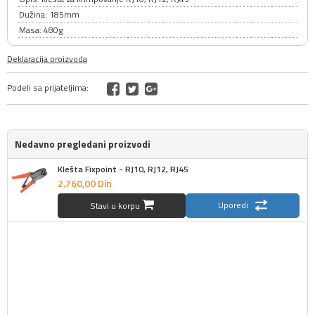
Dužina: 185mm
Masa: 480g
Deklaracija proizvoda
Podeli sa prijateljima:
Nedavno pregledani proizvodi
Klešta Fixpoint - RJ10, RJ12, RJ45
2.760,
00
Din
Uporedi
Stavi u korpu