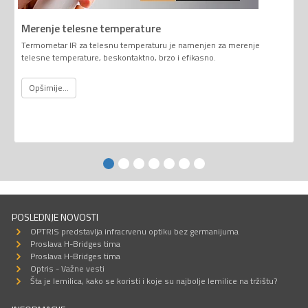
Merenje telesne temperature
Termometar IR za telesnu temperaturu je namenjen za merenje
telesne temperature, beskontaktno, brzo i efikasno.
Opširnije...
POSLEDNJE NOVOSTI
OPTRIS predstavlja infracrvenu optiku bez germanijuma
Proslava H-Bridges tima
Proslava H-Bridges tima
Optris - Važne vesti
Šta je lemilica, kako se koristi i koje su najbolje lemilice na tržištu?