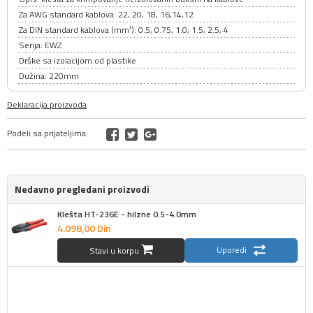
Za AWG standard kablova: 22, 20, 18, 16,14,12
Za DIN standard kablova (mm²): 0.5, 0.75, 1.0, 1.5, 2.5, 4
Serija: EWZ
Drške sa izolacijom od plastike
Dužina: 220mm
Deklaracija proizvoda
Podeli sa prijateljima:
Nedavno pregledani proizvodi
Klešta HT-236E - hilzne 0.5-4.0mm
4.098,
00
Din
Uporedi
Stavi u korpu