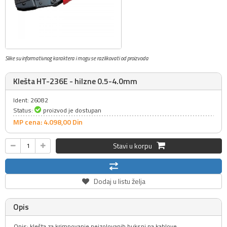
Slike su informativnog karaktera i mogu se razlikovati od proizvoda
Klešta HT-236E - hilzne 0.5-4.0mm
Ident: 26082
Status:
proizvod je dostupan
MP cena: 4.098,
00
Din
Stavi u korpu
Dodaj u listu želja
Opis
Opis: klešta za krimpovanje neizolovanih buksni na kablove