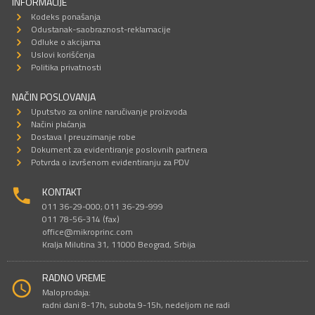
INFORMACIJE
Kodeks ponašanja
Odustanak-saobraznost-reklamacije
Odluke o akcijama
Uslovi korišćenja
Politika privatnosti
NAČIN POSLOVANJA
Uputstvo za online naručivanje proizvoda
Načini plaćanja
Dostava I preuzimanje robe
Dokument za evidentiranje poslovnih partnera
Potvrda o izvršenom evidentiranju za PDV
KONTAKT
011 36-29-000; 011 36-29-999
011 78-56-314 (fax)
office@mikroprinc.com
Kralja Milutina 31, 11000 Beograd, Srbija
RADNO VREME
Maloprodaja:
radni dani 8-17h, subota 9-15h, nedeljom ne radi