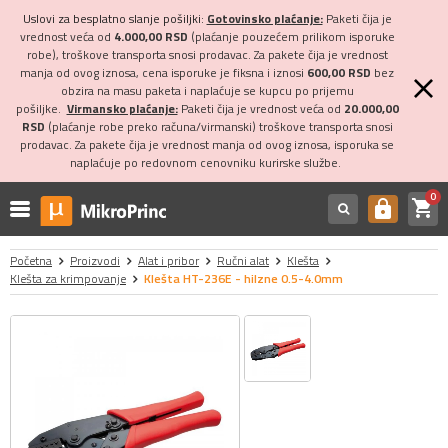
Uslovi za besplatno slanje pošiljki:
Gotovinsko plaćanje:
Paketi čija je
vrednost veća od
4.000,00 RSD
(plaćanje pouzećem prilikom isporuke
robe), troškove transporta snosi prodavac. Za pakete čija je vrednost
manja od ovog iznosa, cena isporuke je fiksna i iznosi
600,00 RSD
bez
obzira na masu paketa i naplaćuje se kupcu po prijemu
pošiljke.
Virmansko plaćanje:
Paketi čija je vrednost veća od
20.000,00
RSD
(plaćanje robe preko računa/virmanski) troškove transporta snosi
prodavac. Za pakete čija je vrednost manja od ovog iznosa, isporuka se
naplaćuje po redovnom cenovniku kurirske službe.
0
shopping_cart
https
Početna
Proizvodi
Alat i pribor
Ručni alat
Klešta
Klešta za krimpovanje
Klešta HT-236E - hilzne 0.5-4.0mm