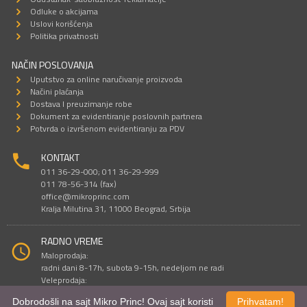
Odluke o akcijama
Uslovi korišćenja
Politika privatnosti
NAČIN POSLOVANJA
Uputstvo za online naručivanje proizvoda
Načini plaćanja
Dostava I preuzimanje robe
Dokument za evidentiranje poslovnih partnera
Potvrda o izvršenom evidentiranju za PDV
KONTAKT
011 36-29-000; 011 36-29-999
011 78-56-314 (fax)
office@mikroprinc.com
Kralja Milutina 31, 11000 Beograd, Srbija
RADNO VREME
Maloprodaja:
radni dani 8-17h, subota 9-15h, nedeljom ne radi
Veleprodaja:
radni dani 9-16h, subotom i nedeljom ne radi
Dobrodošli na sajt Mikro Princ! Ovaj sajt koristi
Prihvatam!