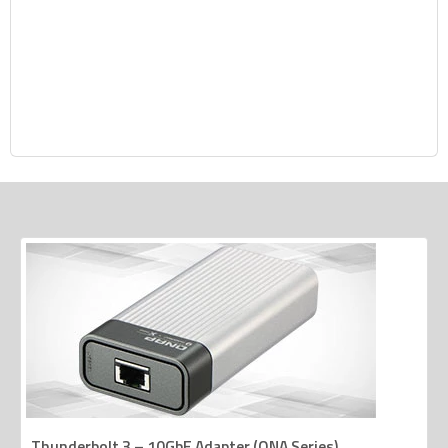
Thunderbolt 3 – 10GbE Adapter (QNA Series)