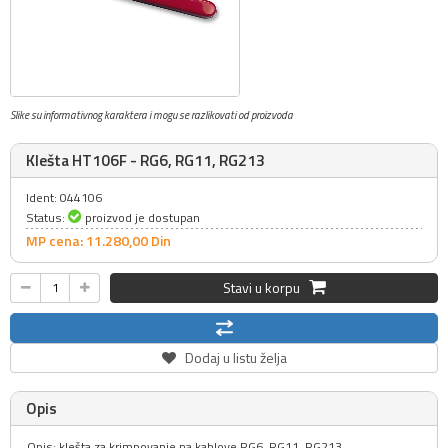
Slike su informativnog karaktera i mogu se razlikovati od proizvoda
Klešta HT106F - RG6, RG11, RG213
Ident: 044106
Status:
proizvod je dostupan
MP cena: 11.280,
00
Din
Stavi u korpu
Dodaj u listu želja
Opis
Opis: klešta za krimpovanje na kablove RG6, RG11, RG213