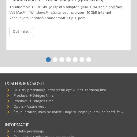
Thudnerbolt 3 – 10GbE je isplativ adapter QNAP QNA serije pojačava
Vaš Mac® ili Windows® računar veoma brzom 10GbE internet
konekcijom koristeći Thunderbolt 3 tip-C port.
Opširnije...
POSLEDNJE NOVOSTI
OPTRIS predstavlja infracrvenu optiku bez germanijuma
Proslava H-Bridges tima
Proslava H-Bridges tima
Optris - Važne vesti
Šta je lemilica, kako se koristi i koje su najbolje lemilice na tržištu?
INFORMACIJE
Kodeks ponašanja
Odustanak-saobraznost-reklamacije