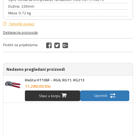
Dužina: 229mm
Masa: 0.72 kg
Tehnički podaci
Deklaracija proizvoda
Podeli sa prijateljima:
Nedavno pregledani proizvodi
Klešta HT106F - RG6, RG11, RG213
11.280,
00
Din
Uporedi
Stavi u korpu