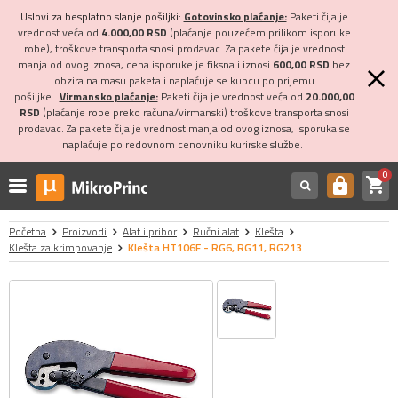
Uslovi za besplatno slanje pošiljki:
Gotovinsko plaćanje:
Paketi čija je
vrednost veća od
4.000,00 RSD
(plaćanje pouzećem prilikom isporuke
robe), troškove transporta snosi prodavac. Za pakete čija je vrednost
manja od ovog iznosa, cena isporuke je fiksna i iznosi
600,00 RSD
bez
obzira na masu paketa i naplaćuje se kupcu po prijemu
pošiljke.
Virmansko plaćanje:
Paketi čija je vrednost veća od
20.000,00
RSD
(plaćanje robe preko računa/virmanski) troškove transporta snosi
prodavac. Za pakete čija je vrednost manja od ovog iznosa, isporuka se
naplaćuje po redovnom cenovniku kurirske službe.
0
shopping_cart
https
Početna
Proizvodi
Alat i pribor
Ručni alat
Klešta
Klešta za krimpovanje
Klešta HT106F - RG6, RG11, RG213