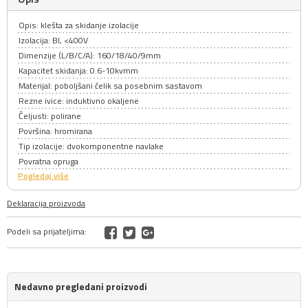
Opis: klešta za skidanje izolacije
Izolacija: BI, <400V
Dimenzije (L/B/C/A): 160/18/40/9mm
Kapacitet skidanja: 0.6-10kvmm
Materijal: poboljšani čelik sa posebnim sastavom
Rezne ivice: induktivno okaljene
Čeljusti: polirane
Površina: hromirana
Tip izolacije: dvokomponentne navlake
Povratna opruga
Pogledaj više
Deklaracija proizvoda
Podeli sa prijateljima:
Nedavno pregledani proizvodi