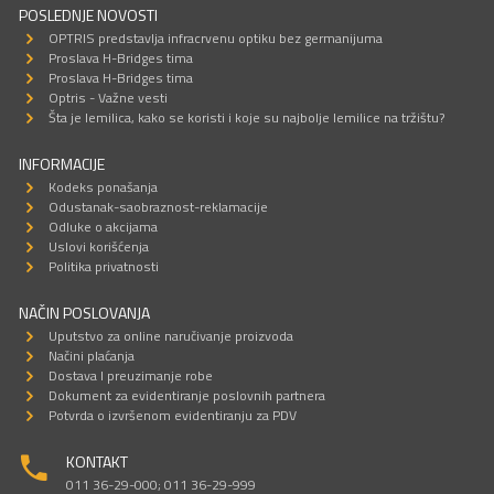
POSLEDNJE NOVOSTI
OPTRIS predstavlja infracrvenu optiku bez germanijuma
Proslava H-Bridges tima
Proslava H-Bridges tima
Optris - Važne vesti
Šta je lemilica, kako se koristi i koje su najbolje lemilice na tržištu?
INFORMACIJE
Kodeks ponašanja
Odustanak-saobraznost-reklamacije
Odluke o akcijama
Uslovi korišćenja
Politika privatnosti
NAČIN POSLOVANJA
Uputstvo za online naručivanje proizvoda
Načini plaćanja
Dostava I preuzimanje robe
Dokument za evidentiranje poslovnih partnera
Potvrda o izvršenom evidentiranju za PDV
KONTAKT
011 36-29-000; 011 36-29-999