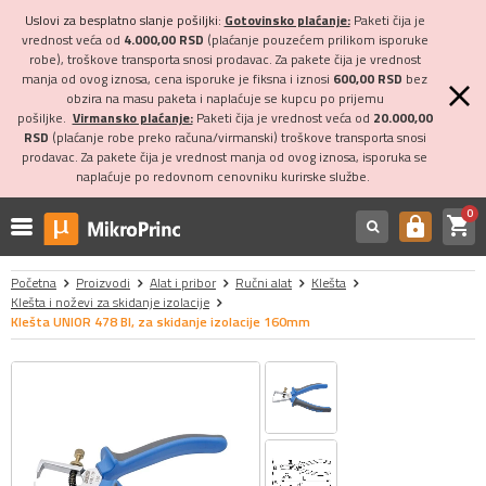
Uslovi za besplatno slanje pošiljki:
Gotovinsko plaćanje:
Paketi čija je
vrednost veća od
4.000,00 RSD
(plaćanje pouzećem prilikom isporuke
robe), troškove transporta snosi prodavac. Za pakete čija je vrednost
manja od ovog iznosa, cena isporuke je fiksna i iznosi
600,00 RSD
bez
obzira na masu paketa i naplaćuje se kupcu po prijemu
pošiljke.
Virmansko plaćanje:
Paketi čija je vrednost veća od
20.000,00
RSD
(plaćanje robe preko računa/virmanski) troškove transporta snosi
prodavac. Za pakete čija je vrednost manja od ovog iznosa, isporuka se
naplaćuje po redovnom cenovniku kurirske službe.
0
shopping_cart
https
Početna
Proizvodi
Alat i pribor
Ručni alat
Klešta
Klešta i noževi za skidanje izolacije
Klešta UNIOR 478 BI, za skidanje izolacije 160mm