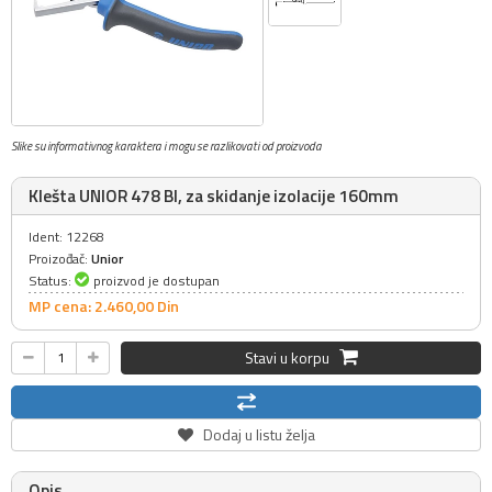
Slike su informativnog karaktera i mogu se razlikovati od proizvoda
Klešta UNIOR 478 BI, za skidanje izolacije 160mm
Ident: 12268
Proizođač:
Unior
Status:
proizvod je dostupan
MP cena: 2.460,
00
Din
Stavi u korpu
Dodaj u listu želja
Opis