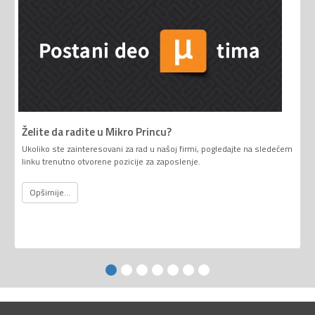
Želite da radite u Mikro Princu?
Ukoliko ste zainteresovani za rad u našoj firmi, pogledajte na sledećem
linku trenutno otvorene pozicije za zaposlenje.
Opširnije...