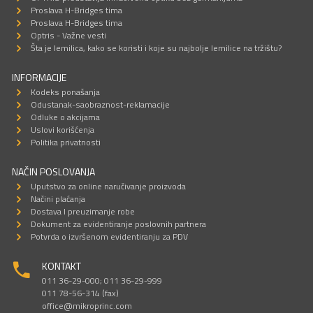
Proslava H-Bridges tima
Proslava H-Bridges tima
Optris - Važne vesti
Šta je lemilica, kako se koristi i koje su najbolje lemilice na tržištu?
INFORMACIJE
Kodeks ponašanja
Odustanak-saobraznost-reklamacije
Odluke o akcijama
Uslovi korišćenja
Politika privatnosti
NAČIN POSLOVANJA
Uputstvo za online naručivanje proizvoda
Načini plaćanja
Dostava I preuzimanje robe
Dokument za evidentiranje poslovnih partnera
Potvrda o izvršenom evidentiranju za PDV
KONTAKT
011 36-29-000; 011 36-29-999
011 78-56-314 (fax)
office@mikroprinc.com