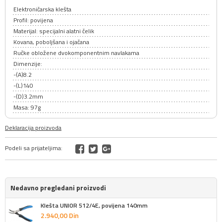
Elektroničarska klešta
Profil: povijena
Materijal: specijalni alatni čelik
Kovana, poboljšana i ojačana
Ručke obložene dvokomponentnim navlakama
Dimenzije:
-(A)8.2
-(L)140
-(D)3.2mm
Masa: 97g
Deklaracija proizvoda
Podeli sa prijateljima:
Nedavno pregledani proizvodi
Klešta UNIOR 512/4E, povijena 140mm
2.940,
00
Din