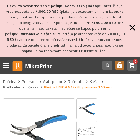
Uslovi za besplatno slanje pošiljki:
Gotovinsko plaćanje:
Paketi čija je
vrednost veća od
4.000,00 RSD
(plaćanje pouzećem prilikom isporuke
robe), troškove transporta snosi prodavac. Za pakete čija je vrednost
manja od ovog iznosa, cena isporuke je fiksna i iznosi
600,00 RSD
bez
obzira na masu paketa i naplaćuje se kupcu po prijemu
pošiljke.
Virmansko plaćanje:
Paketi čija je vrednost veća od
20.000,00
RSD
(plaćanje robe preko računa/virmanski) troškove transporta snosi
prodavac. Za pakete čija je vrednost manja od ovog iznosa, isporuka se
naplaćuje po redovnom cenovniku kurirske službe.
0
shopping_cart
https
Početna
Proizvodi
Alat i pribor
Ručni alat
Klešta
Klešta elektroničarska
Klešta UNIOR 512/4E, povijena 140mm