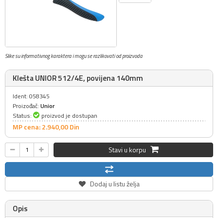
Slike su informativnog karaktera i mogu se razlikovati od proizvoda
Klešta UNIOR 512/4E, povijena 140mm
Ident: 058345
Proizođač:
Unior
Status:
proizvod je dostupan
MP cena: 2.940,
00
Din
Stavi u korpu
Dodaj u listu želja
Opis