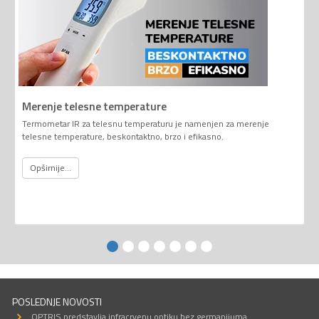
Merenje telesne temperature
Termometar IR za telesnu temperaturu je namenjen za merenje
telesne temperature, beskontaktno, brzo i efikasno.
Opširnije...
POSLEDNJE NOVOSTI
OPTRIS predstavlja infracrvenu optiku bez germanijuma