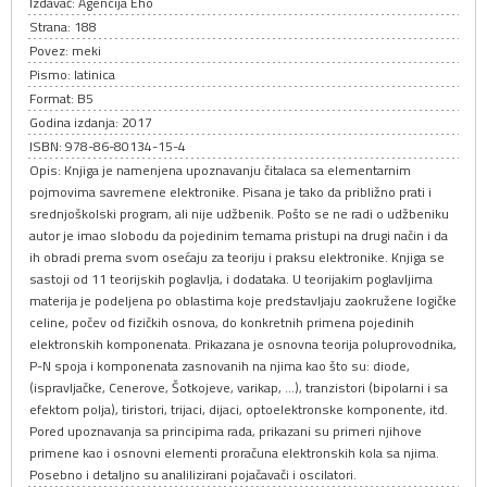
Izdavač: Agencija Eho
Strana: 188
Povez: meki
Pismo: latinica
Format: B5
Godina izdanja: 2017
ISBN: 978-86-80134-15-4
Opis: Knjiga je namenjena upoznavanju čitalaca sa elementarnim
pojmovima savremene elektronike. Pisana je tako da približno prati i
srednjoškolski program, ali nije udžbenik. Pošto se ne radi o udžbeniku
autor je imao slobodu da pojedinim temama pristupi na drugi način i da
ih obradi prema svom osećaju za teoriju i praksu elektronike. Knjiga se
sastoji od 11 teorijskih poglavlja, i dodataka. U teorijakim poglavljima
materija je podeljena po oblastima koje predstavljaju zaokružene logičke
celine, počev od fizičkih osnova, do konkretnih primena pojedinih
elektronskih komponenata. Prikazana je osnovna teorija poluprovodnika,
P-N spoja i komponenata zasnovanih na njima kao što su: diode,
(ispravljačke, Cenerove, Šotkojeve, varikap, …), tranzistori (bipolarni i sa
efektom polja), tiristori, trijaci, dijaci, optoelektronske komponente, itd.
Pored upoznavanja sa principima rada, prikazani su primeri njihove
primene kao i osnovni elementi proračuna elektronskih kola sa njima.
Posebno i detaljno su analilizirani pojačavači i oscilatori.