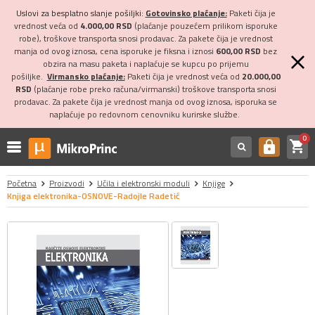
Uslovi za besplatno slanje pošiljki:
Gotovinsko plaćanje:
Paketi čija je
vrednost veća od
4.000,00 RSD
(plaćanje pouzećem prilikom isporuke
robe), troškove transporta snosi prodavac. Za pakete čija je vrednost
manja od ovog iznosa, cena isporuke je fiksna i iznosi
600,00 RSD
bez
obzira na masu paketa i naplaćuje se kupcu po prijemu
pošiljke.
Virmansko plaćanje:
Paketi čija je vrednost veća od
20.000,00
RSD
(plaćanje robe preko računa/virmanski) troškove transporta snosi
prodavac. Za pakete čija je vrednost manja od ovog iznosa, isporuka se
naplaćuje po redovnom cenovniku kurirske službe.
0
shopping_cart
https
Početna
Proizvodi
Učila i elektronski moduli
Knjige
Knjiga elektronika-OSNOVE-Radojle Radetić