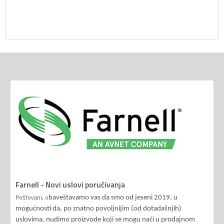
Farnell - Novi uslovi poručivanja
Poštovani, o
baveštavamo vas da smo od jeseni 2019. u
mogućnosti da, po znatno povoljnijim (od dotadašnjih)
uslovima, nudimo proizvode koji se mogu naći u prodajnom