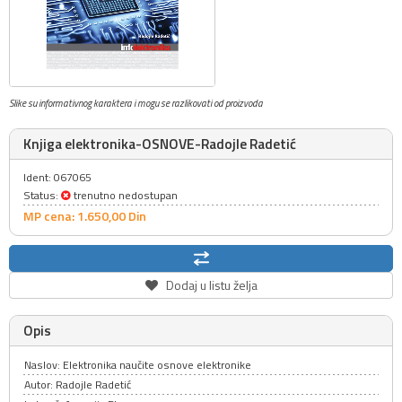
Slike su informativnog karaktera i mogu se razlikovati od proizvoda
Knjiga elektronika-OSNOVE-Radojle Radetić
Ident: 067065
Status:
trenutno nedostupan
MP cena: 1.650,
00
Din
Dodaj u listu želja
Opis
Naslov: Elektronika naučite osnove elektronike
Autor: Radojle Radetić