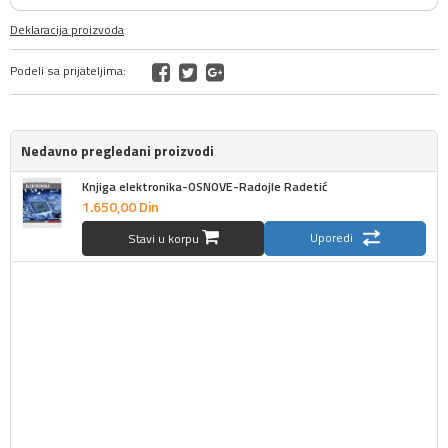
Deklaracija proizvoda
Podeli sa prijateljima:
Nedavno pregledani proizvodi
Knjiga elektronika-OSNOVE-Radojle Radetić
1.650,
00
Din
Uporedi
Stavi u korpu