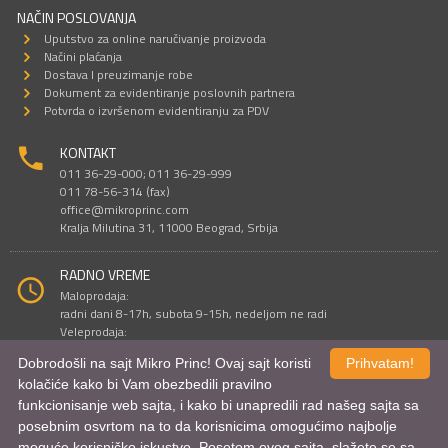
NAČIN POSLOVANJA
Uputstvo za online naručivanje proizvoda
Načini plaćanja
Dostava I preuzimanje robe
Dokument za evidentiranje poslovnih partnera
Potvrda o izvršenom evidentiranju za PDV
KONTAKT
011 36-29-000; 011 36-29-999
011 78-56-314 (fax)
office@mikroprinc.com
Kralja Milutina 31, 11000 Beograd, Srbija
RADNO VREME
Maloprodaja:
radni dani 8-17h, subota 9-15h, nedeljom ne radi
Veleprodaja:
radni dani 9-16h, subotom i nedeljom ne radi
Dobrodošli na sajt Mikro Princ! Ovaj sajt koristi
Prihvatam!
kolačiće kako bi Vam obezbedili pravilno
funkcionisanje web sajta, i kako bi unapredili rad našeg sajta sa
Sve cene su iskazane u dinarima. PDV je uračunat u cenu.
posebnim osvrtom na to da korisnicima omogućimo najbolje
© Mikro Princ 1999 - 2026. Sva prava su zadržana.
Kreirao
*nbgcreator
|
Izdrada Internet prodavnice
,
Izrada sajta
i
mobilnih
moguće korisničko iskustvo. Posetom ovog sajta, slažete se sa