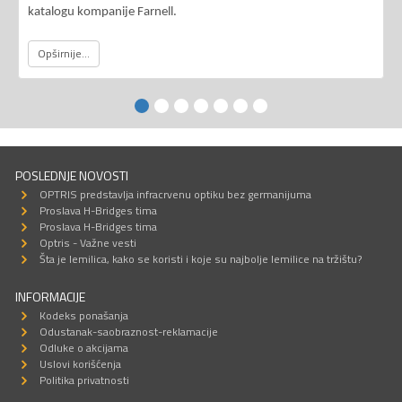
katalogu kompanije Farnell.
Opširnije...
POSLEDNJE NOVOSTI
OPTRIS predstavlja infracrvenu optiku bez germanijuma
Proslava H-Bridges tima
Proslava H-Bridges tima
Optris - Važne vesti
Šta je lemilica, kako se koristi i koje su najbolje lemilice na tržištu?
INFORMACIJE
Kodeks ponašanja
Odustanak-saobraznost-reklamacije
Odluke o akcijama
Uslovi korišćenja
Politika privatnosti