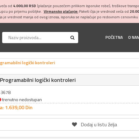
 veća od
4.000,00 RSD
(plaćanje pouzećem prilikom isporuke robe), troškove transpor
kupcu po prijemu pošiljke.
Virmansko plaćanje:
Paketi čija je vrednost veća od
20.0
ija je vrednost manja od ovog iznosa, isporuka se naplaćuje po redovnom cenovniku 
POČETNA
O NA
gramabilni logički kontroleri
 Programabilni logički kontroleri
043678
trenutno nedostupan
a: 1.639,
00
Din
Dodaj u listu želja