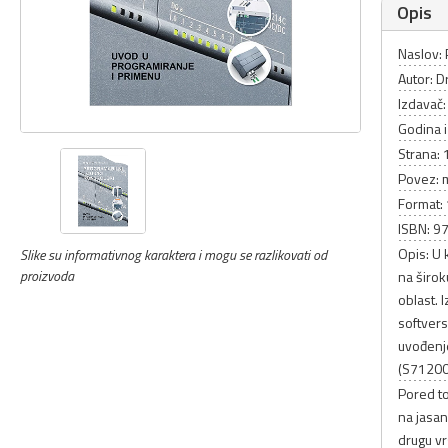
Opis
Naslov: 
Autor: D
Izdavač
Godina 
Strana:
Povez: 
Format:
ISBN: 9
Opis: U 
Slike su informativnog karaktera i mogu se razlikovati od
proizvoda
na širok
oblast.
softvers
uvođenje
(S71200
Pored to
na jasan
drugu vr