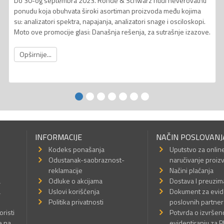
Do 30-og septembra 2023. Rohde & Schwarz nudi neverovatnu
ponudu koja obuhvata široki asortiman proizvoda među kojima
su: analizatori spektra, napajanja, analizatori snage i osciloskopi.
Moto ove promocije glasi: Današnja rešenja, za sutrašnje izazove.
Opširnije...
INFORMACIJE
NAČIN POSLOVANJ
Kodeks ponašanja
Uputstvo za onlin
Odustanak-saobraznost-
naručivanje proiz
reklamacije
Načini plaćanja
a
Odluke o akcijama
Dostava I preuzim
a
Uslovi korišćenja
Dokument za evid
Politika privatnosti
poslovnih partner
oristi
Potvrda o izvrše
e na
evidentiranju za 