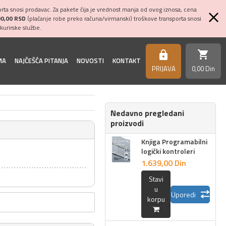
ta snosi prodavac. Za pakete čija je vrednost manja od ovog iznosa, cena
00,00 RSD
(plaćanje robe preko računa/virmanski) troškove transporta snosi
kurirske službe.
shopping_cart
https
MA
NAJČEŠĆA PITANJA
NOVOSTI
KONTAKT
PRIJAVA
0,
00
Din
Nedavno pregledani
proizvodi
Knjiga Programabilni
logički kontroleri
1.639,
00
Din
Stavi
u
Uporedi
korpu