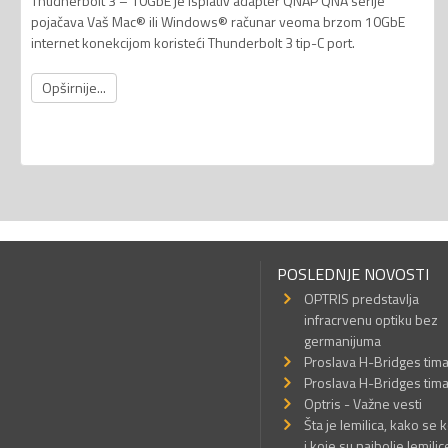
Thudnerbolt 3 – 10GbE je isplativ adapter QNAP QNA serije
pojačava Vaš Mac® ili Windows® računar veoma brzom 10GbE
internet konekcijom koristeći Thunderbolt 3 tip-C port.
Opširnije...
POSLEDNJE NOVOSTI
OPTRIS predstavlja
infracrvenu optiku bez
germanijuma
Proslava H-Bridges tim
Proslava H-Bridges tim
Optris - Važne vesti
Šta je lemilica, kako se k
i koje su najbolje lemilic