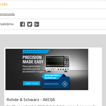
j više
a proizvoda
ijateljima:
Rohde & Schwarz - AKCIJA