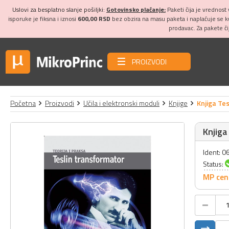
Uslovi za besplatno slanje pošiljki:
Gotovinsko plaćanje:
Paketi čija je vrednost
isporuke je fiksna i iznosi
600,00 RSD
bez obzira na masu paketa i naplaćuje se 
prodavac. Za pakete č
PROIZVODI
Početna
Proizvodi
Učila i elektronski moduli
Knjige
Knjiga Te
Knjiga
Ident: 
Status:
MP cen