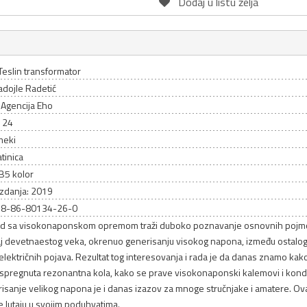
Dodaj u listu želja
Teslin transformator
adojle Radetić
 Agencija Eho
 124
meki
atinica
B5 kolor
izdanja: 2019
78-86-80134-26-0
ad sa visokonaponskom opremom traži duboko poznavanje osnovnih pojmov
aj devetnaestog veka, okrenuo generisanju visokog napona, između ostalog
električnih pojava. Rezultat tog interesovanja i rada je da danas znamo kako
 spregnuta rezonantna kola, kako se prave visokonaponski kalemovi i konde
isanje velikog napona je i danas izazov za mnoge stručnjake i amatere. Ov
 lutaju u svojim poduhvatima.