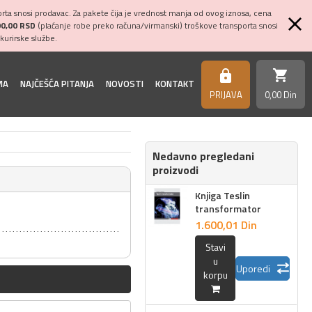
ta snosi prodavac. Za pakete čija je vrednost manja od ovog iznosa, cena
00,00 RSD
(plaćanje robe preko računa/virmanski) troškove transporta snosi
kurirske službe.
shopping_cart
https
MA
NAJČEŠĆA PITANJA
NOVOSTI
KONTAKT
PRIJAVA
0,
00
Din
Nedavno pregledani
proizvodi
Knjiga Teslin
transformator
1.600,
01
Din
Stavi
u
Uporedi
korpu