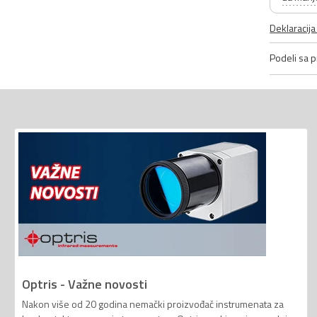
Deklaracij
Podeli sa pr
Optris - Važne novosti
Nakon više od 20 godina nemački proizvođač instrumenata za