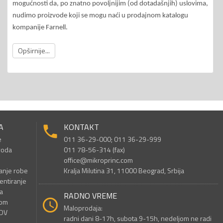
mogućnosti da, po znatno povoljnijim (od dotadašnjih) uslovima,
nudimo proizvode koji se mogu naći u prodajnom katalogu
kompanije Farnell.
Opširnije...
A
KONTAKT
e
011 36-29-000; 011 36-29-999
voda
011 78-56-314 (fax)
office@mikroprinc.com
anje robe
Kralja Milutina 31, 11000 Beograd, Srbija
entiranje
a
RADNO VREME
nom
Maloprodaja:
PDV
radni dani 8-17h, subota 9-15h, nedeljom ne radi