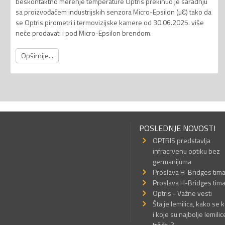
beskontaktno merenje temperature Optris prekinuo je saradnju
sa proizvođačem industrijskih senzora Micro-Epsilon (µƐ) tako da
se Optris pirometri i termovizijske kamere od 30.06.2025. više
neće prodavati i pod Micro-Epsilon brendom.
Opširnije...
POSLEDNJE NOVOSTI
OPTRIS predstavlja
infracrvenu optiku bez
germanijuma
Proslava H-Bridges tim
Proslava H-Bridges tim
Optris - Važne vesti
Šta je lemilica, kako se k
i koje su najbolje lemilic
tržištu?