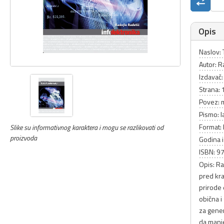
Opis
Naslov: 
Autor: R
Izdavač:
Strana:
Povez: 
Pismo: l
Format: 
Slike su informativnog karaktera i mogu se razlikovati od
proizvoda
Godina 
ISBN: 9
Opis: R
pred kr
prirode 
obična i
za gener
da manje