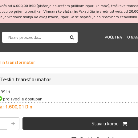
 veća od
4.000,00 RSD
(plaćanje pouzećem prilikom isporuke robe), troškove transpor
kupcu po prijemu pošiljke.
Virmansko plaćanje:
Paketi čija je vrednost veća od
20.0
ija je vrednost manja od ovog iznosa, isporuka se naplaćuje po redovnom cenovniku 
POČETNA
O NA
slin transformator
 Teslin transformator
069911
proizvod je dostupan
a: 1.600,
01
Din
Stavi u korpu