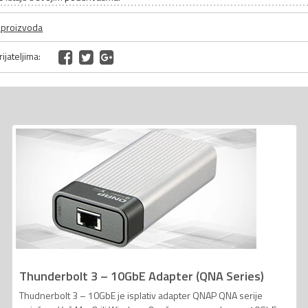
a proizvoda
ijateljima:
Thunderbolt 3 – 10GbE Adapter (QNA Series)
Thudnerbolt 3 – 10GbE je isplativ adapter QNAP QNA serije