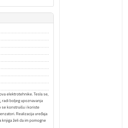
a elektrotehnike. Tesla se,
, radi boljeg upoznavanja
 se konstruišu i koriste
nzatori. Realizacija uređaja
a knjiga želi da im pomogne