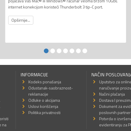
pojačava Vaš Mac® ili Windows® računar veoma brzom 10GbE
internet konekcijom koristeći Thunderbolt 3 tip-C port.
Opširnije...
INFORMACIJE
NAČIN POSLOVANJ
Kodeks ponašanja
Uputstvo za onlin
Odustanak-saobraznost-
naručivanje proiz
reklamacije
Načini plaćanja
a
Odluke o akcijama
Dostava I preuzim
a
Uslovi korišćenja
Dokument za evid
Politika privatnosti
poslovnih partner
oristi
Potvrda o izvrše
e na
evidentiranju za 