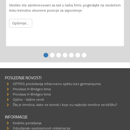
Ukoliko ste zainteresovani za rad u našoj firmi, pogledajte na sledećem
linku trenutno otvorene pozicije za zaposlenje.
Opširnije...
POSLEDNJE NOVOSTI
OPTRIS predstavlja infracrvenu optiku bez germanijuma
Proslava H-Bridges tima
Proslava H-Bridges tima
Optris - Važne vesti
Šta je lemilica, kako se koristi i koje su najbolje lemilice na tržištu?
INFORMACIJE
Kodeks ponašanja
Odustanak-saobraznost-reklamacije