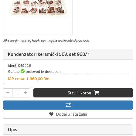
Slike su informativnog karaktera i mogu se razlikovati od proizvoda
Kondenzatori keramički 50V, set 960/1
Ident: 069446
Status:
proizvod je dostupan
MP cena: 1.860,
00
Din
Stavi u korpu
Dodaj u listu želja
Opis