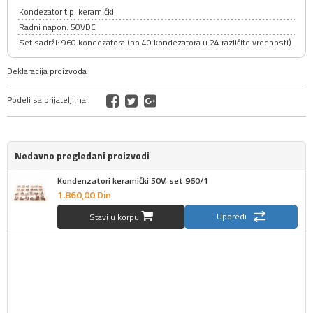
Kondezator tip: keramički
Radni napon: 50VDC
Set sadrži: 960 kondezatora (po 40 kondezatora u 24 različite vrednosti)
Deklaracija proizvoda
Podeli sa prijateljima:
Nedavno pregledani proizvodi
Kondenzatori keramički 50V, set 960/1
1.860,
00
Din
Uporedi
Stavi u korpu