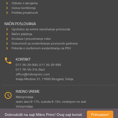
Odluke o akcijama
Uslovi korišćenja
Politika privatnosti
NAČIN POSLOVANJA
Uputstvo za online naručivanje proizvoda
Načini plaćanja
Dostava I preuzimanje robe
Dokument za evidentiranje poslovnih partnera
Potvrda o izvršenom evidentiranju za PDV
KONTAKT
011 36-29-000; 011 36-29-999
011 78-56-314 (fax)
office@mikroprinc.com
Kralja Milutina 31, 11000 Beograd, Srbija
RADNO VREME
Maloprodaja:
radni dani 8-17h, subota 9-15h, nedeljom ne radi
Veleprodaja:
radni dani 9-16h, subotom i nedeljom ne radi
Dobrodošli na sajt Mikro Princ! Ovaj sajt koristi
Prihvatam!