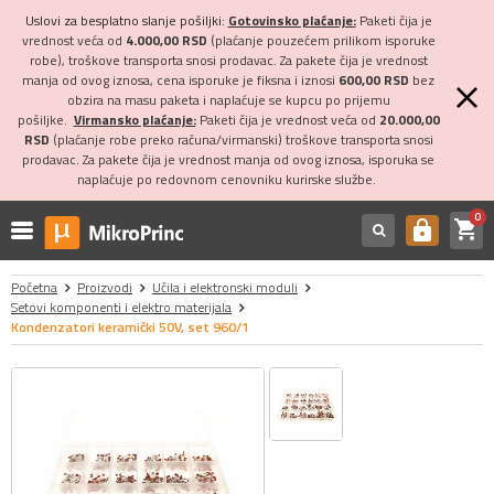
Uslovi za besplatno slanje pošiljki:
Gotovinsko plaćanje:
Paketi čija je
vrednost veća od
4.000,00 RSD
(plaćanje pouzećem prilikom isporuke
robe), troškove transporta snosi prodavac. Za pakete čija je vrednost
manja od ovog iznosa, cena isporuke je fiksna i iznosi
600,00 RSD
bez
obzira na masu paketa i naplaćuje se kupcu po prijemu
pošiljke.
Virmansko plaćanje:
Paketi čija je vrednost veća od
20.000,00
RSD
(plaćanje robe preko računa/virmanski) troškove transporta snosi
prodavac. Za pakete čija je vrednost manja od ovog iznosa, isporuka se
naplaćuje po redovnom cenovniku kurirske službe.
0
shopping_cart
https
Početna
Proizvodi
Učila i elektronski moduli
Setovi komponenti i elektro materijala
Kondenzatori keramički 50V, set 960/1