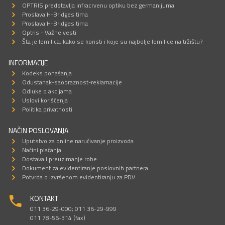
OPTRIS predstavlja infracrvenu optiku bez germanijuma
Proslava H-Bridges tima
Proslava H-Bridges tima
Optris - Važne vesti
Šta je lemilica, kako se koristi i koje su najbolje lemilice na tržištu?
INFORMACIJE
Kodeks ponašanja
Odustanak-saobraznost-reklamacije
Odluke o akcijama
Uslovi korišćenja
Politika privatnosti
NAČIN POSLOVANJA
Uputstvo za online naručivanje proizvoda
Načini plaćanja
Dostava I preuzimanje robe
Dokument za evidentiranje poslovnih partnera
Potvrda o izvršenom evidentiranju za PDV
KONTAKT
011 36-29-000; 011 36-29-999
011 78-56-314 (fax)