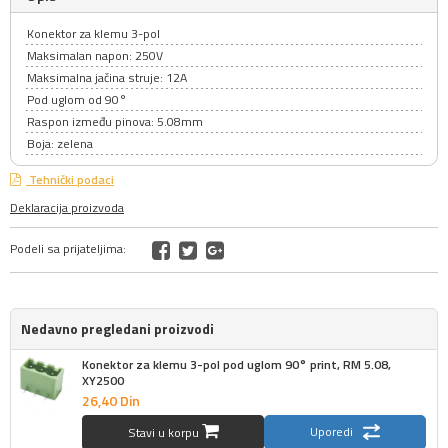
Konektor za klemu 3-pol
Maksimalan napon: 250V
Maksimalna jačina struje: 12A
Pod uglom od 90°
Raspon između pinova: 5.08mm
Boja: zelena
Tehnički podaci
Deklaracija proizvoda
Podeli sa prijateljima:
Nedavno pregledani proizvodi
Konektor za klemu 3-pol pod uglom 90° print, RM 5.08,
XY2500
26,
40
Din
Uporedi
Stavi u korpu