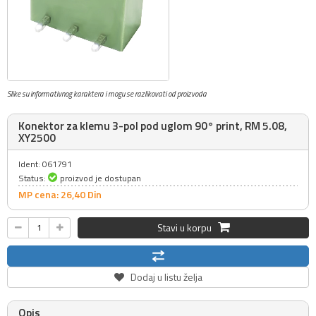
Slike su informativnog karaktera i mogu se razlikovati od proizvoda
Konektor za klemu 3-pol pod uglom 90° print, RM 5.08,
XY2500
Ident: 061791
Status:
proizvod je dostupan
MP cena: 26,
40
Din
Stavi u korpu
Dodaj u listu želja
Opis