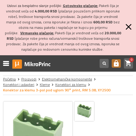
Uslovi za besplatno slanje pošiljki:
Gotovinsko plaćanje:
Paketi čija je
vrednost veća od
4.000,00 RSD
(plaćanje pouzećem prilikom isporuke
robe), troškove transporta snosi prodavac. Za pakete čija je vrednost
manja od ovog iznosa, cena isporuke je fiksna i iznosi
600,00 RSD
bez
obzira na masu paketa i naplaćuje se kupcu po prijemu
pošiljke.
Virmansko plaćanje:
Paketi čija je vrednost veća od
20.000,00
RSD
(plaćanje robe preko računa/virmanski) troškove transporta snosi
prodavac. Za pakete čija je vrednost manja od ovog iznosa, isporuka se
naplaćuje po redovnom cenovniku kurirske službe.
0
shopping_cart
https
Početna
Proizvodi
Elektromehaničke komponente
Konektori i adapteri
Kleme
Konektori za klemu
Konektor za klemu 3-pol pod uglom 90° print, RM 5.08, XY2500