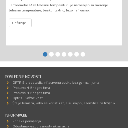
Termometar IR za telesnu temperaturu je namenjen za merenje
telesne temperature, beskontaktno, brzo i efikasno.
Opširnije...
POSLEDNJE NOVOSTI
OPTRIS predstavlja infracrvenu optiku bez germanijuma
Proslava H-Bridges tima
Proslava H-Bridges tima
Optris - Važne vesti
Šta je lemilica, kako se koristi i koje su najbolje lemilice na tržištu?
INFORMACIJE
Kodeks ponašanja
Odustanak-saobraznost-reklamacije