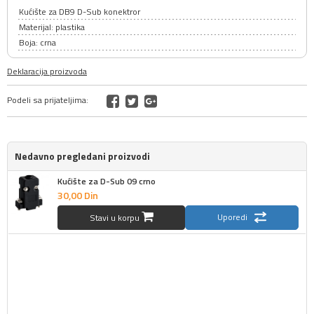
Kućište za DB9 D-Sub konektror
Materijal: plastika
Boja: crna
Deklaracija proizvoda
Podeli sa prijateljima:
Nedavno pregledani proizvodi
Kućište za D-Sub 09 crno
30,
00
Din
Uporedi
Stavi u korpu