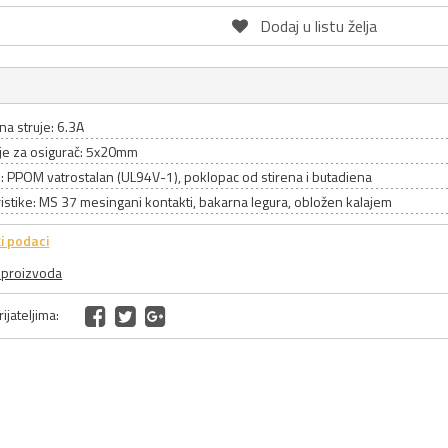
Dodaj u listu želja
ina struje: 6.3A
je za osigurač: 5x20mm
l: PPOM vatrostalan (UL94V-1), poklopac od stirena i butadiena
istike: MS 37 mesingani kontakti, bakarna legura, obložen kalajem
i podaci
a proizvoda
ijateljima: