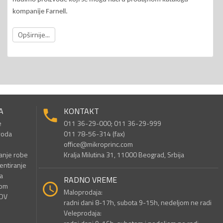
kompanije Farnell.
Opširnije...
A
KONTAKT
e
011 36-29-000; 011 36-29-999
voda
011 78-56-314 (fax)
office@mikroprinc.com
anje robe
Kralja Milutina 31, 11000 Beograd, Srbija
entiranje
a
RADNO VREME
nom
Maloprodaja:
PDV
radni dani 8-17h, subota 9-15h, nedeljom ne radi
Veleprodaja: