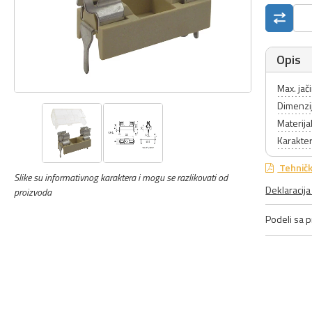
Opis
Max. jač
Dimenzi
Materija
Karakter
Tehničk
Slike su informativnog karaktera i mogu se razlikovati od
Deklaracij
proizvoda
Podeli sa pr