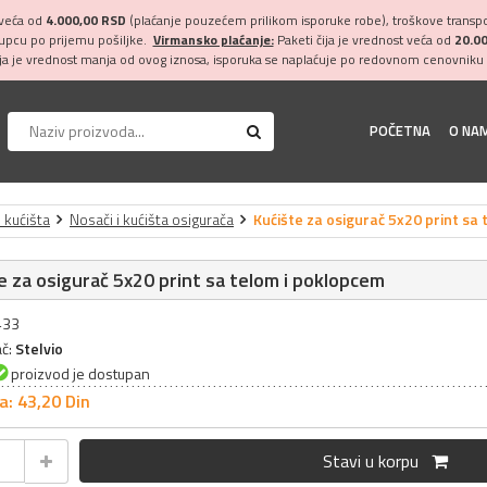
 veća od
4.000,00 RSD
(plaćanje pouzećem prilikom isporuke robe), troškove transpor
kupcu po prijemu pošiljke.
Virmansko plaćanje:
Paketi čija je vrednost veća od
20.0
ija je vrednost manja od ovog iznosa, isporuka se naplaćuje po redovnom cenovniku 
POČETNA
O NA
i kućišta
Nosači i kućišta osigurača
Kućište za osigurač 5x20 print sa
e za osigurač 5x20 print sa telom i poklopcem
433
ač:
Stelvio
proizvod je dostupan
a: 43,
20
Din
Stavi u korpu