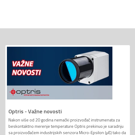
Optris - Važne novosti
Nakon više od 20 godina nemački proizvođač instrumenata za
beskontaktno merenje temperature Optris prekinuo je saradnju
sa proizvođačem industrijskih senzora Micro-Epsilon (µƐ) tako da