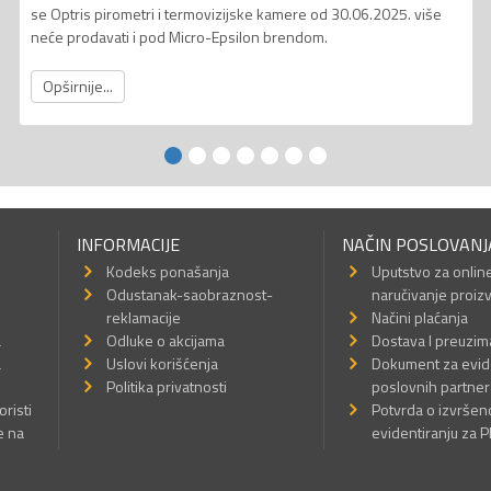
se Optris pirometri i termovizijske kamere od 30.06.2025. više
neće prodavati i pod Micro-Epsilon brendom.
Opširnije...
INFORMACIJE
NAČIN POSLOVANJ
Kodeks ponašanja
Uputstvo za onlin
Odustanak-saobraznost-
naručivanje proiz
reklamacije
Načini plaćanja
a
Odluke o akcijama
Dostava I preuzim
a
Uslovi korišćenja
Dokument za evid
Politika privatnosti
poslovnih partner
oristi
Potvrda o izvrše
e na
evidentiranju za 