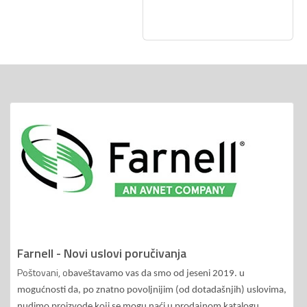
Farnell - Novi uslovi poručivanja
Poštovani, o
baveštavamo vas da smo od jeseni 2019. u
mogućnosti da, po znatno povoljnijim (od dotadašnjih) uslovima,
nudimo proizvode koji se mogu naći u prodajnom katalogu