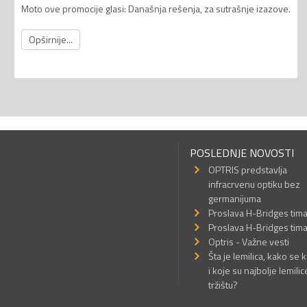
Moto ove promocije glasi: Današnja rešenja, za sutrašnje izazove.
Opširnije...
POSLEDNJE NOVOSTI
OPTRIS predstavlja
infracrvenu optiku bez
germanijuma
Proslava H-Bridges tim
Proslava H-Bridges tim
Optris - Važne vesti
Šta je lemilica, kako se k
i koje su najbolje lemilic
tržištu?