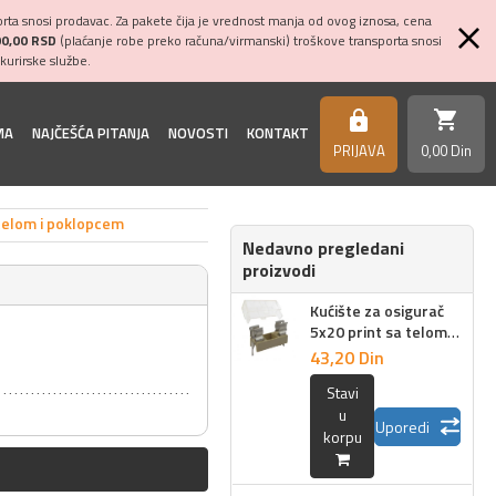
ta snosi prodavac. Za pakete čija je vrednost manja od ovog iznosa, cena
00,00 RSD
(plaćanje robe preko računa/virmanski) troškove transporta snosi
kurirske službe.
shopping_cart
https
MA
NAJČEŠĆA PITANJA
NOVOSTI
KONTAKT
PRIJAVA
0,
00
Din
 telom i poklopcem
Nedavno pregledani
proizvodi
Kućište za osigurač
5x20 print sa telom i
poklopcem
43,
20
Din
Stavi
u
Uporedi
korpu