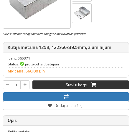
Slike su informativnog karaktera i mogu se razlikovati od proizvoda
Kutija metalna 125B, 122x66x39.5mm, aluminijum
Ident: 065871
Status:
proizvod je dostupan
MP cena: 660,
00
Din
Stavi u korpu
Dodaj u listu želja
Opis
Kutija metalna