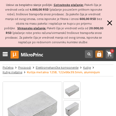
Uslovi za besplatno slanje pošiljki:
Gotovinsko plaćanje:
Paketi čija je
vrednost veća od
4.000,00 RSD
(plaćanje pouzećem prilikom isporuke
robe), troškove transporta snosi prodavac. Za pakete čija je vrednost
manja od ovog iznosa, cena isporuke je fiksna i iznosi
600,00 RSD
bez
obzira na masu paketa i naplaćuje se kupcu po prijemu
pošiljke.
Virmansko plaćanje:
Paketi čija je vrednost veća od
20.000,00
RSD
(plaćanje robe preko računa/virmanski) troškove transporta snosi
prodavac. Za pakete čija je vrednost manja od ovog iznosa, isporuka se
naplaćuje po redovnom cenovniku kurirske službe.
0
shopping_cart
https
Početna
Proizvodi
Elektromehaničke komponente
Kutije
Kutije metalne
Kutija metalna 125B, 122x66x39.5mm, aluminijum