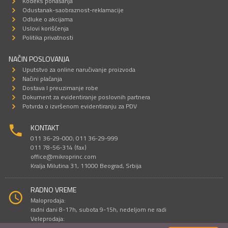
Kodeks ponašanja
Odustanak-saobraznost-reklamacije
Odluke o akcijama
Uslovi korišćenja
Politika privatnosti
NAČIN POSLOVANJA
Uputstvo za online naručivanje proizvoda
Načini plaćanja
Dostava I preuzimanje robe
Dokument za evidentiranje poslovnih partnera
Potvrda o izvršenom evidentiranju za PDV
KONTAKT
011 36-29-000; 011 36-29-999
011 78-56-314 (fax)
office@mikroprinc.com
Kralja Milutina 31, 11000 Beograd, Srbija
RADNO VREME
Maloprodaja:
radni dani 8-17h, subota 9-15h, nedeljom ne radi
Veleprodaja:
radni dani 9-16h, subotom i nedeljom ne radi