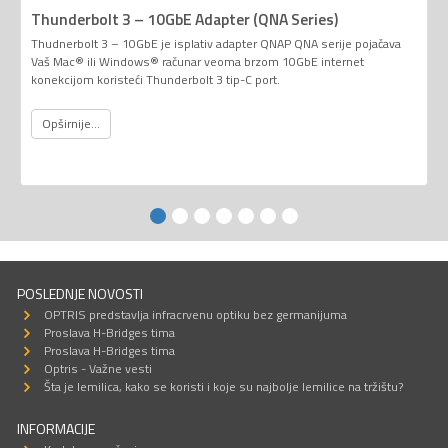
Thunderbolt 3 – 10GbE Adapter (QNA Series)
Thudnerbolt 3 – 10GbE je isplativ adapter QNAP QNA serije pojačava
Vaš Mac® ili Windows® računar veoma brzom 10GbE internet
konekcijom koristeći Thunderbolt 3 tip-C port.
Opširnije...
POSLEDNJE NOVOSTI
OPTRIS predstavlja infracrvenu optiku bez germanijuma
Proslava H-Bridges tima
Proslava H-Bridges tima
Optris - Važne vesti
Šta je lemilica, kako se koristi i koje su najbolje lemilice na tržištu?
INFORMACIJE