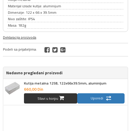
Materijal izrade kutije: aluminijum
Dimenzije: 122 x 66 x 39.5mm
Nivo zaštite: IP54
Masa: 182g
Deklaracija proizvoda
Podeli sa prijateljima:
Nedavno pregledani proizvodi
Kutija metalna 125B, 122x66x39.5mm, aluminijum
660,
00
Din
Uporedi
Stavi u korpu