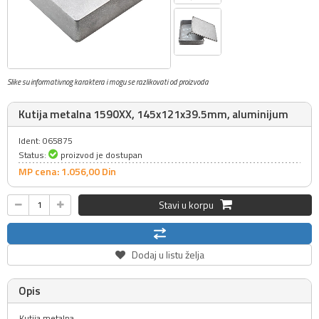
Slike su informativnog karaktera i mogu se razlikovati od proizvoda
Kutija metalna 1590XX, 145x121x39.5mm, aluminijum
Ident: 065875
Status:
proizvod je dostupan
MP cena: 1.056,
00
Din
Stavi u korpu
Dodaj u listu želja
Opis
Kutija metalna