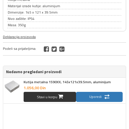
Materijal izrade kutije: aluminijum
Dimenzije: 145 x 121 x 39.5mm
Nivo zaštite: IP54
Masa: 350g
Deklaracija proizvoda
Podeli sa prijateljima:
Nedavno pregledani proizvodi
Kutija metalna 1590XX, 145x121x39.5mm, aluminijum
1.056,
00
Din
Uporedi
Stavi u korpu