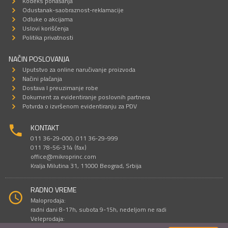
Kodeks ponašanja
Odustanak-saobraznost-reklamacije
Odluke o akcijama
Uslovi korišćenja
Politika privatnosti
NAČIN POSLOVANJA
Uputstvo za online naručivanje proizvoda
Načini plaćanja
Dostava I preuzimanje robe
Dokument za evidentiranje poslovnih partnera
Potvrda o izvršenom evidentiranju za PDV
KONTAKT
011 36-29-000; 011 36-29-999
011 78-56-314 (fax)
office@mikroprinc.com
Kralja Milutina 31, 11000 Beograd, Srbija
RADNO VREME
Maloprodaja:
radni dani 8-17h, subota 9-15h, nedeljom ne radi
Veleprodaja:
radni dani 9-16h, subotom i nedeljom ne radi