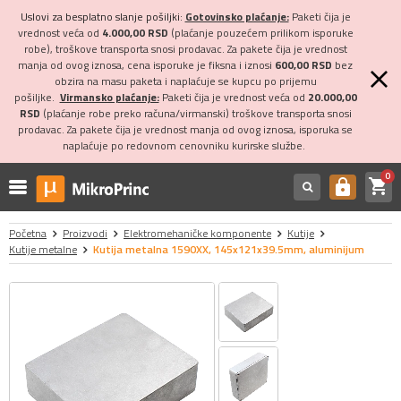
Uslovi za besplatno slanje pošiljki:
Gotovinsko plaćanje:
Paketi čija je
vrednost veća od
4.000,00 RSD
(plaćanje pouzećem prilikom isporuke
robe), troškove transporta snosi prodavac. Za pakete čija je vrednost
manja od ovog iznosa, cena isporuke je fiksna i iznosi
600,00 RSD
bez
obzira na masu paketa i naplaćuje se kupcu po prijemu
pošiljke.
Virmansko plaćanje:
Paketi čija je vrednost veća od
20.000,00
RSD
(plaćanje robe preko računa/virmanski) troškove transporta snosi
prodavac. Za pakete čija je vrednost manja od ovog iznosa, isporuka se
naplaćuje po redovnom cenovniku kurirske službe.
0
shopping_cart
https
Početna
Proizvodi
Elektromehaničke komponente
Kutije
Kutije metalne
Kutija metalna 1590XX, 145x121x39.5mm, aluminijum