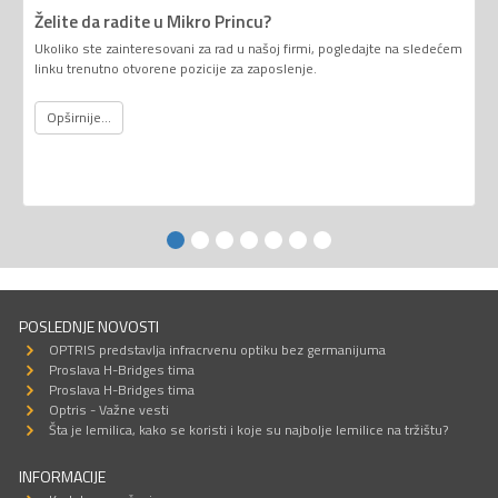
Želite da radite u Mikro Princu?
Ukoliko ste zainteresovani za rad u našoj firmi, pogledajte na sledećem
linku trenutno otvorene pozicije za zaposlenje.
Opširnije...
POSLEDNJE NOVOSTI
OPTRIS predstavlja infracrvenu optiku bez germanijuma
Proslava H-Bridges tima
Proslava H-Bridges tima
Optris - Važne vesti
Šta je lemilica, kako se koristi i koje su najbolje lemilice na tržištu?
INFORMACIJE