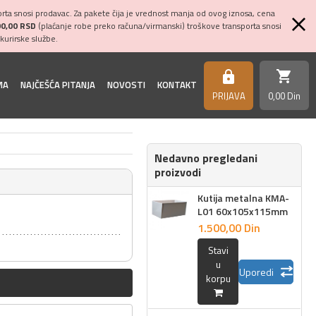
ta snosi prodavac. Za pakete čija je vrednost manja od ovog iznosa, cena
00,00 RSD
(plaćanje robe preko računa/virmanski) troškove transporta snosi
kurirske službe.
shopping_cart
https
MA
NAJČEŠĆA PITANJA
NOVOSTI
KONTAKT
PRIJAVA
0,
00
Din
Nedavno pregledani
proizvodi
Kutija metalna KMA-
L01 60x105x115mm
1.500,
00
Din
Stavi
u
Uporedi
korpu