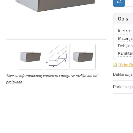
Opis
Kutija 
Materija
Debljin
Karakteri
Tehničk
Deklaracij
Slike su informativnog karaktera i mogu se razlikovati od
proizvoda
Podeli sa pr