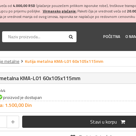
 veća od
4.000,00 RSD
(plaćanje pouzećem prilikom isporuke robe), troškove transpor
kupcu po prijemu pošiljke.
Virmansko plaćanje:
Paketi čija je vrednost veća od
20.0
ija je vrednost manja od ovog iznosa, isporuka se naplaćuje po redovnom cenovniku 
POČETNA
O NA
ije metalne
Kutija metalna KMA-L01 60x105x115mm
a metalna KMA-L01 60x105x115mm
644
proizvod je dostupan
a: 1.500,
00
Din
Stavi u korpu