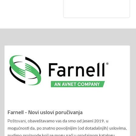
Farnell - Novi uslovi poručivanja
Poštovani, o
baveštavamo vas da smo od jeseni 2019. u
mogućnosti da, po znatno povoljnijim (od dotadašnjih) uslovima,
nudimo proizvode koji se mogu naći u prodajnom katalogu