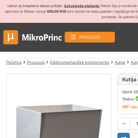
Uslovi za besplatno slanje pošiljki:
Gotovinsko plaćanje:
Paketi čija je vrednost
isporuke je fiksna i iznosi
600,00 RSD
bez obzira na masu paketa i naplaćuje se 
prodavac. Za pakete č
PROIZVODI
Početna
Proizvodi
Elektromehaničke komponente
Kutije
Kut
Kutij
Ident: 6
Status:
MP cen