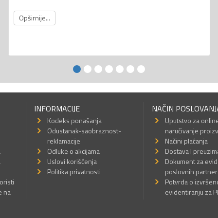
Opširnije...
INFORMACIJE
NAČIN POSLOVANJ
Kodeks ponašanja
Uputstvo za onlin
Odustanak-saobraznost-
naručivanje proiz
reklamacije
Načini plaćanja
a
Odluke o akcijama
Dostava I preuzim
a
Uslovi korišćenja
Dokument za evid
Politika privatnosti
poslovnih partner
oristi
Potvrda o izvrše
e na
evidentiranju za 