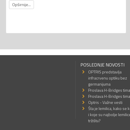
Opširnije...
POSLEDNJE NOVOSTI
OPTRIS predstavlja
infracrvenu optiku bez
germanijuma
Proslava H-Bridges tim
Proslava H-Bridges tim
Optris - Važne vesti
Šta je lemilica, kako se k
i koje su najbolje lemilic
tržištu?