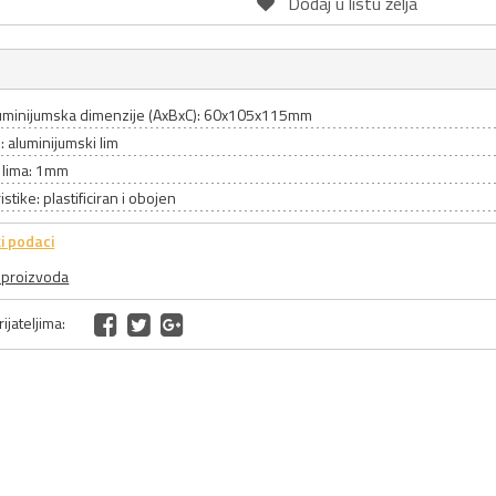
Dodaj u listu želja
aluminijumska dimenzije (AxBxC): 60x105x115mm
l: aluminijumski lim
a lima: 1mm
stike: plastificiran i obojen
i podaci
a proizvoda
ijateljima: