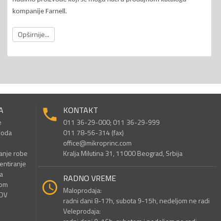
kompanije Farnell.
Opširnije...
A
KONTAKT
e
011 36-29-000; 011 36-29-999
voda
011 78-56-314 (fax)
office@mikroprinc.com
anje robe
Kralja Milutina 31, 11000 Beograd, Srbija
entiranje
a
RADNO VREME
nom
Maloprodaja:
PDV
radni dani 8-17h, subota 9-15h, nedeljom ne radi
Veleprodaja: