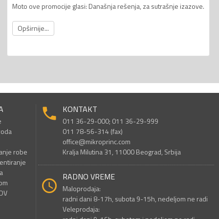
Moto ove promocije glasi: Današnja rešenja, za sutrašnje izazove.
Opširnije...
A
KONTAKT
e
011 36-29-000; 011 36-29-999
voda
011 78-56-314 (fax)
office@mikroprinc.com
anje robe
Kralja Milutina 31, 11000 Beograd, Srbija
entiranje
a
RADNO VREME
nom
Maloprodaja:
PDV
radni dani 8-17h, subota 9-15h, nedeljom ne radi
Veleprodaja: