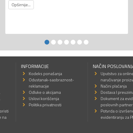
Opširnije...
INFORMACIJE
NAČIN POSLOVANJ
Kodeks ponašanja
Uputstvo za onlin
Odustanak-saobraznost-
naručivanje proiz
reklamacije
Načini plaćanja
a
Odluke o akcijama
Dostava I preuzim
a
Uslovi korišćenja
Dokument za evid
Politika privatnosti
poslovnih partner
oristi
Potvrda o izvrše
e na
evidentiranju za 