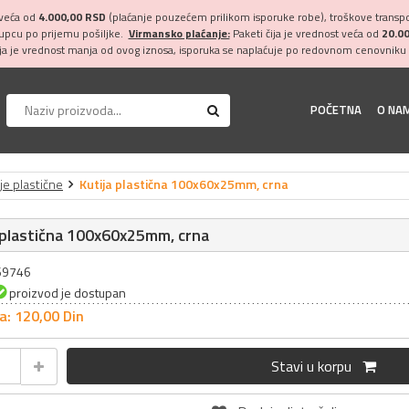
 veća od
4.000,00 RSD
(plaćanje pouzećem prilikom isporuke robe), troškove transpor
kupcu po prijemu pošiljke.
Virmansko plaćanje:
Paketi čija je vrednost veća od
20.0
ija je vrednost manja od ovog iznosa, isporuka se naplaćuje po redovnom cenovniku 
POČETNA
O NA
je plastične
Kutija plastična 100x60x25mm, crna
 plastična 100x60x25mm, crna
069746
proizvod je dostupan
a: 120,
00
Din
Stavi u korpu