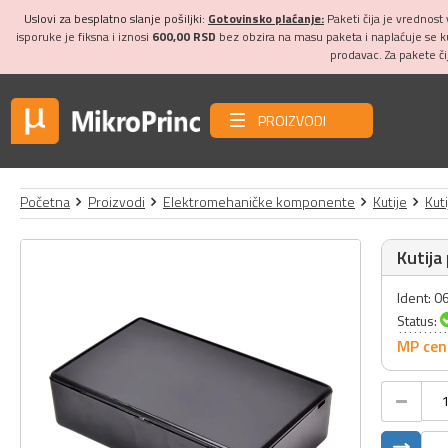
Uslovi za besplatno slanje pošiljki:
Gotovinsko plaćanje:
Paketi čija je vrednost
isporuke je fiksna i iznosi
600,00 RSD
bez obzira na masu paketa i naplaćuje se 
prodavac. Za pakete č
PROIZVODI
Početna
Proizvodi
Elektromehaničke komponente
Kutije
Kuti
Kutija
Ident: 
Status:
MP cen