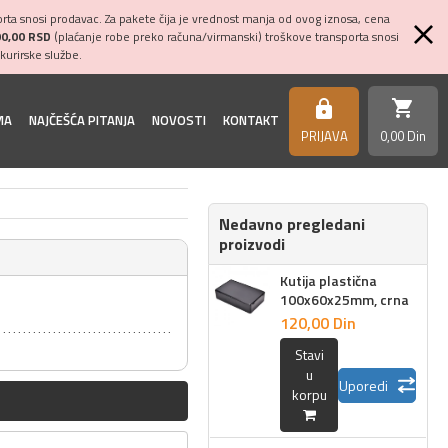
ta snosi prodavac. Za pakete čija je vrednost manja od ovog iznosa, cena
00,00 RSD
(plaćanje robe preko računa/virmanski) troškove transporta snosi
kurirske službe.
shopping_cart
https
MA
NAJČEŠĆA PITANJA
NOVOSTI
KONTAKT
PRIJAVA
0,
00
Din
Nedavno pregledani
proizvodi
Kutija plastična
100x60x25mm, crna
120,
00
Din
Stavi
u
Uporedi
korpu