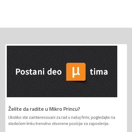
Želite da radite u Mikro Princu?
Ukoliko ste zainteresovani za rad u našoj firmi, pogledajte na
sledećem linku trenutno otvorene pozicije za zaposlenje.