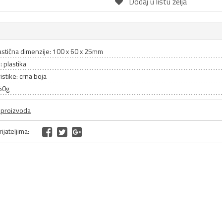
Dodaj u listu želja
lastična dimenzije: 100 x 60 x 25mm
: plastika
istike: crna boja
50g
a proizvoda
ijateljima: