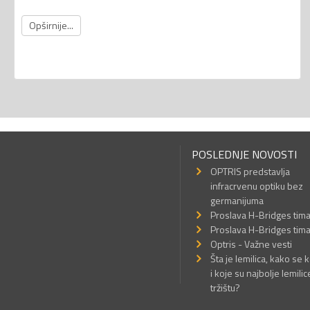
Opširnije...
POSLEDNJE NOVOSTI
OPTRIS predstavlja
infracrvenu optiku bez
germanijuma
Proslava H-Bridges tim
Proslava H-Bridges tim
Optris - Važne vesti
Šta je lemilica, kako se k
i koje su najbolje lemilic
tržištu?