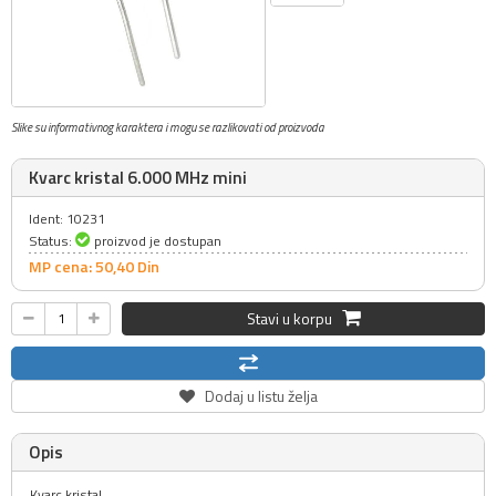
Slike su informativnog karaktera i mogu se razlikovati od proizvoda
Kvarc kristal 6.000 MHz mini
Ident: 10231
Status:
proizvod je dostupan
MP cena: 50,
40
Din
Stavi u korpu
Dodaj u listu želja
Opis
Kvarc kristal