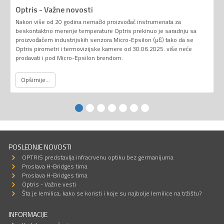
Optris - Važne novosti
Nakon više od 20 godina nemački proizvođač instrumenata za
beskontaktno merenje temperature Optris prekinuo je saradnju sa
proizvođačem industrijskih senzora Micro-Epsilon (µƐ) tako da se
Optris pirometri i termovizijske kamere od 30.06.2025. više neće
prodavati i pod Micro-Epsilon brendom.
Opširnije...
POSLEDNJE NOVOSTI
OPTRIS predstavlja infracrvenu optiku bez germanijuma
Proslava H-Bridges tima
Proslava H-Bridges tima
Optris - Važne vesti
Šta je lemilica, kako se koristi i koje su najbolje lemilice na tržištu?
INFORMACIJE