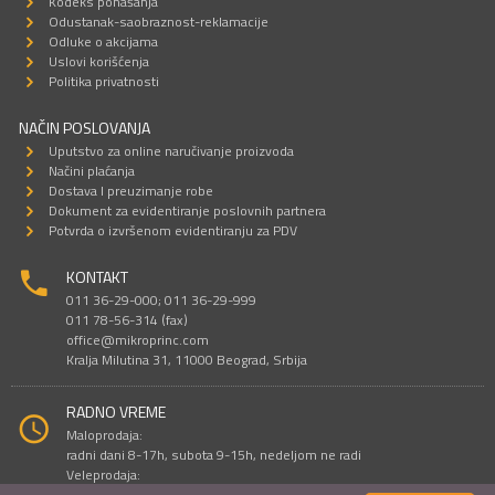
Kodeks ponašanja
Odustanak-saobraznost-reklamacije
Odluke o akcijama
Uslovi korišćenja
Politika privatnosti
NAČIN POSLOVANJA
Uputstvo za online naručivanje proizvoda
Načini plaćanja
Dostava I preuzimanje robe
Dokument za evidentiranje poslovnih partnera
Potvrda o izvršenom evidentiranju za PDV
KONTAKT
011 36-29-000; 011 36-29-999
011 78-56-314 (fax)
office@mikroprinc.com
Kralja Milutina 31, 11000 Beograd, Srbija
RADNO VREME
Maloprodaja:
radni dani 8-17h, subota 9-15h, nedeljom ne radi
Veleprodaja:
radni dani 9-16h, subotom i nedeljom ne radi