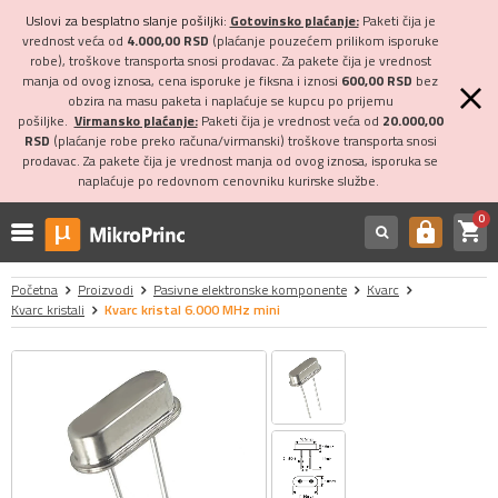
Uslovi za besplatno slanje pošiljki:
Gotovinsko plaćanje:
Paketi čija je
vrednost veća od
4.000,00 RSD
(plaćanje pouzećem prilikom isporuke
robe), troškove transporta snosi prodavac. Za pakete čija je vrednost
manja od ovog iznosa, cena isporuke je fiksna i iznosi
600,00 RSD
bez
obzira na masu paketa i naplaćuje se kupcu po prijemu
pošiljke.
Virmansko plaćanje:
Paketi čija je vrednost veća od
20.000,00
RSD
(plaćanje robe preko računa/virmanski) troškove transporta snosi
prodavac. Za pakete čija je vrednost manja od ovog iznosa, isporuka se
naplaćuje po redovnom cenovniku kurirske službe.
0
shopping_cart
https
Početna
Proizvodi
Pasivne elektronske komponente
Kvarc
Kvarc kristali
Kvarc kristal 6.000 MHz mini