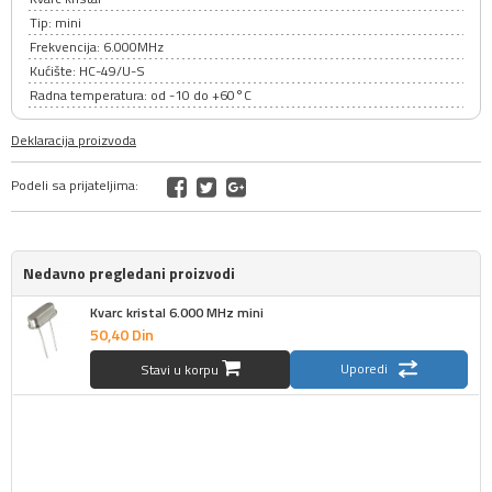
Tip: mini
Frekvencija: 6.000MHz
Kućište: HC-49/U-S
Radna temperatura: od -10 do +60°C
Deklaracija proizvoda
Podeli sa prijateljima:
Nedavno pregledani proizvodi
Kvarc kristal 6.000 MHz mini
50,
40
Din
Uporedi
Stavi u korpu