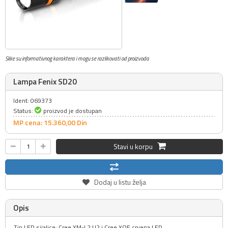
Slike su informativnog karaktera i mogu se razlikovati od proizvoda
Lampa Fenix SD20
Ident: 069373
Status:
proizvod je dostupan
MP cena: 15.360,
00
Din
Stavi u korpu
Dodaj u listu želja
Opis
Tip LED sijalice: Cree XM-L2 U2 i Cree XQE crvena LED