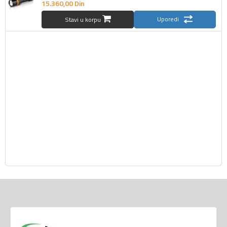
15.360,
00
Din
Uporedi
Stavi u korpu