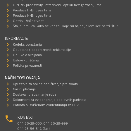
OPTRIS predstavlja infracrvenu optiku bez germanijuma
Proslava H-Bridges tima
Proslava H-Bridges tima
Optris - Važne vesti
Šta je lemilica, kako se koristi i koje su najbolje lemilice na tržištu?
INFORMACIJE
Kodeks ponašanja
Odustanak-saobraznost-reklamacije
Odluke o akcijama
Uslovi korišćenja
Politika privatnosti
NAČIN POSLOVANJA
Uputstvo za online naručivanje proizvoda
Načini plaćanja
Dostava I preuzimanje robe
Dokument za evidentiranje poslovnih partnera
Potvrda o izvršenom evidentiranju za PDV
KONTAKT
011 36-29-000; 011 36-29-999
011 78-56-314 (fax)