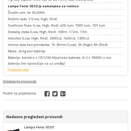
Lampa Fenix SD20 je namenjena za ronioce
Životni vek: do 50,000h
Režimi rada: 3 (Low, High, Red)
Svetlosni fluks (Low, High, Red): 400 lum, 1000 lum, 105 lum
Dobačaj zraka (Low, High, Red): 108m, 172m, 73m
Intezitet (Low, High, Red): 2900cd, 7400cd, 1300cd
Vreme rada bez prestanka: 7h 30min (Low), 3h (High), 8h (Red)
Masa: 245g bez baterija
Baterije: koristi 4 x CR123A litijumske baterije, ili 2 x 18650 Li-ion
bateriju (ne isporučuje se uz uređaj)
Pogledaj više
Deklaracija proizvoda
Podeli sa prijateljima:
Nedavno pregledani proizvodi
Lampa Fenix SD20