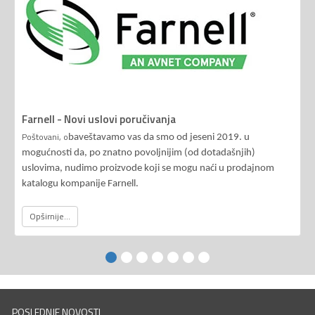
Farnell - Novi uslovi poručivanja
Poštovani, o
baveštavamo vas da smo od jeseni 2019. u
mogućnosti da, po znatno povoljnijim (od dotadašnjih)
uslovima, nudimo proizvode koji se mogu naći u prodajnom
katalogu kompanije Farnell.
Opširnije...
POSLEDNJE NOVOSTI