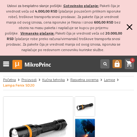
Uslovi za besplatno slanje pošiljki:
Gotovinsko plaćanje:
Paketi čija je
vrednost veća od
4.000,00 RSD
(plaćanje pouzećem prilikom isporuke
robe), troškove transporta snosi prodavac. Za pakete čija je vrednost
manja od ovog iznosa, cena isporuke je fiksna i iznosi
600,00 RSD
bez
obzira na masu paketa i naplaćuje se kupcu po prijemu
pošiljke.
Virmansko plaćanje:
Paketi čija je vrednost veća od
20.000,00
RSD
(plaćanje robe preko računa/virmanski) troškove transporta snosi
prodavac. Za pakete čija je vrednost manja od ovog iznosa, isporuka se
naplaćuje po redovnom cenovniku kurirske službe.
0
shopping_cart
https
Početna
Proizvodi
Kućna tehnika
Rasvetna oprema
Lampe
Lampa Fenix SD20