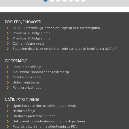
POSLEDNJE NOVOSTI
OPTRIS predstavlja infracrvenu optiku bez germanijuma
Proslava H-Bridges tima
Proslava H-Bridges tima
Optris - Važne vesti
Šta je lemilica, kako se koristi i koje su najbolje lemilice na tržištu?
INFORMACIJE
Kodeks ponašanja
Odustanak-saobraznost-reklamacije
Odluke o akcijama
Uslovi korišćenja
Politika privatnosti
NAČIN POSLOVANJA
Uputstvo za online naručivanje proizvoda
Načini plaćanja
Dostava I preuzimanje robe
Dokument za evidentiranje poslovnih partnera
Potvrda o izvršenom evidentiranju za PDV