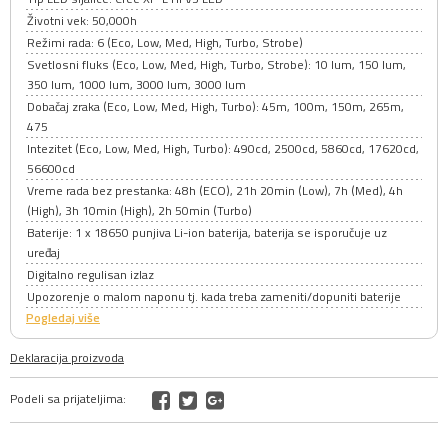
Životni vek: 50,000h
Režimi rada: 6 (Eco, Low, Med, High, Turbo, Strobe)
Svetlosni fluks (Eco, Low, Med, High, Turbo, Strobe): 10 lum, 150 lum,
350 lum, 1000 lum, 3000 lum, 3000 lum
Dobačaj zraka (Eco, Low, Med, High, Turbo): 45m, 100m, 150m, 265m,
475
Intezitet (Eco, Low, Med, High, Turbo): 490cd, 2500cd, 5860cd, 17620cd,
56600cd
Vreme rada bez prestanka: 48h (ECO), 21h 20min (Low), 7h (Med), 4h
(High), 3h 10min (High), 2h 50min (Turbo)
Baterije: 1 x 18650 punjiva Li-ion baterija, baterija se isporučuje uz
uređaj
Digitalno regulisan izlaz
Upozorenje o malom naponu tj. kada treba zameniti/dopuniti baterije
Pogledaj više
Deklaracija proizvoda
Podeli sa prijateljima: