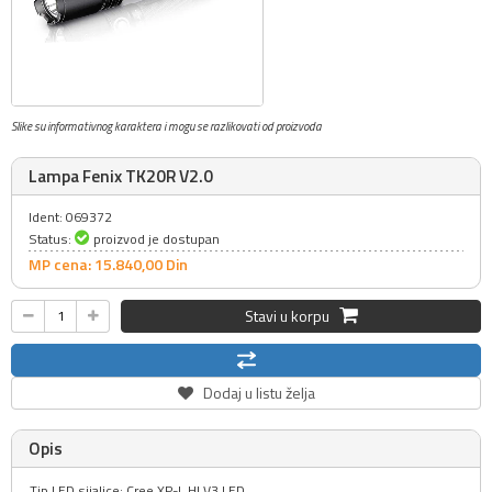
Slike su informativnog karaktera i mogu se razlikovati od proizvoda
Lampa Fenix TK20R V2.0
Ident: 069372
Status:
proizvod je dostupan
MP cena: 15.840,
00
Din
Stavi u korpu
Dodaj u listu želja
Opis
Tip LED sijalice: Cree XP-L HI V3 LED