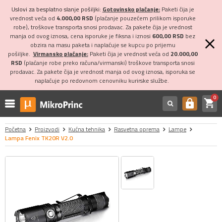
Uslovi za besplatno slanje pošiljki:
Gotovinsko plaćanje:
Paketi čija je
vrednost veća od
4.000,00 RSD
(plaćanje pouzećem prilikom isporuke
robe), troškove transporta snosi prodavac. Za pakete čija je vrednost
manja od ovog iznosa, cena isporuke je fiksna i iznosi
600,00 RSD
bez
obzira na masu paketa i naplaćuje se kupcu po prijemu
pošiljke.
Virmansko plaćanje:
Paketi čija je vrednost veća od
20.000,00
RSD
(plaćanje robe preko računa/virmanski) troškove transporta snosi
prodavac. Za pakete čija je vrednost manja od ovog iznosa, isporuka se
naplaćuje po redovnom cenovniku kurirske službe.
0
shopping_cart
https
Početna
Proizvodi
Kućna tehnika
Rasvetna oprema
Lampe
Lampa Fenix TK20R V2.0