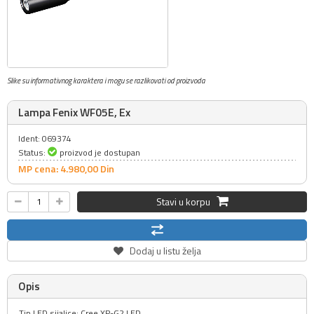
Slike su informativnog karaktera i mogu se razlikovati od proizvoda
Lampa Fenix WF05E, Ex
Ident: 069374
Status:
proizvod je dostupan
MP cena: 4.980,
00
Din
Stavi u korpu
Dodaj u listu želja
Opis
Tip LED sijalice: Cree XP-G2 LED