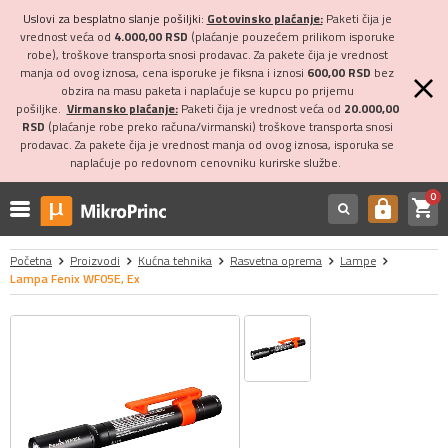
Uslovi za besplatno slanje pošiljki:
Gotovinsko plaćanje:
Paketi čija je
vrednost veća od
4.000,00 RSD
(plaćanje pouzećem prilikom isporuke
robe), troškove transporta snosi prodavac. Za pakete čija je vrednost
manja od ovog iznosa, cena isporuke je fiksna i iznosi
600,00 RSD
bez
obzira na masu paketa i naplaćuje se kupcu po prijemu
pošiljke.
Virmansko plaćanje:
Paketi čija je vrednost veća od
20.000,00
RSD
(plaćanje robe preko računa/virmanski) troškove transporta snosi
prodavac. Za pakete čija je vrednost manja od ovog iznosa, isporuka se
naplaćuje po redovnom cenovniku kurirske službe.
0
shopping_cart
https
Početna
Proizvodi
Kućna tehnika
Rasvetna oprema
Lampe
Lampa Fenix WF05E, Ex