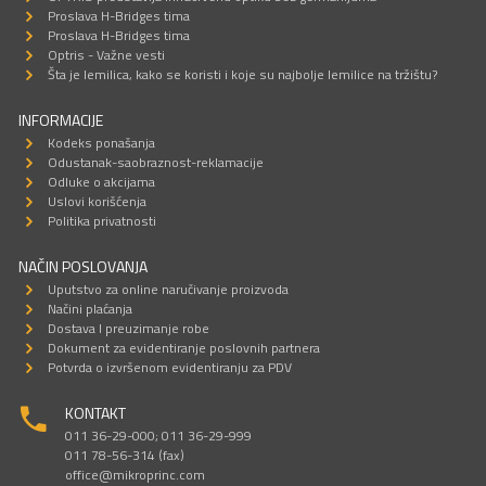
Proslava H-Bridges tima
Proslava H-Bridges tima
Optris - Važne vesti
Šta je lemilica, kako se koristi i koje su najbolje lemilice na tržištu?
INFORMACIJE
Kodeks ponašanja
Odustanak-saobraznost-reklamacije
Odluke o akcijama
Uslovi korišćenja
Politika privatnosti
NAČIN POSLOVANJA
Uputstvo za online naručivanje proizvoda
Načini plaćanja
Dostava I preuzimanje robe
Dokument za evidentiranje poslovnih partnera
Potvrda o izvršenom evidentiranju za PDV
KONTAKT
011 36-29-000; 011 36-29-999
011 78-56-314 (fax)
office@mikroprinc.com