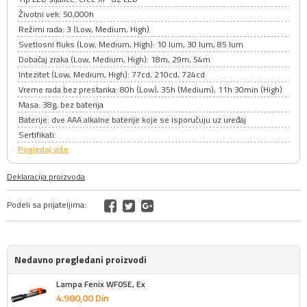
Životni vek: 50,000h
Režimi rada: 3 (Low, Medium, High)
Svetlosni fluks (Low, Medium, High): 10 lum, 30 lum, 85 lum
Dobačaj zraka (Low, Medium, High): 18m, 29m, 54m
Intezitet (Low, Medium, High): 77cd, 210cd, 724cd
Vreme rada bez prestanka: 80h (Low), 35h (Medium), 11h 30min (High)
Masa: 38g, bez baterija
Baterije: dve AAA alkalne baterije koje se isporučuju uz uređaj
Sertifikati:
Pogledaj više
Deklaracija proizvoda
Podeli sa prijateljima:
Nedavno pregledani proizvodi
Lampa Fenix WF05E, Ex
4.980,
00
Din