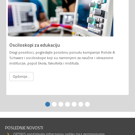
Osciloskopi za edukaciju
Dragi posetioci, pogledajte posebnu ponudu kompanije Rohde &
Schwarz i osciloskope koji su namenjeni za naučne i obrazovne
institucije, poput škola, fakulteta i instituta.
Opširnije...
POSLEDNJE NOVOSTI
OPTRIS predstavlja infracrvenu optiku bez germanijuma