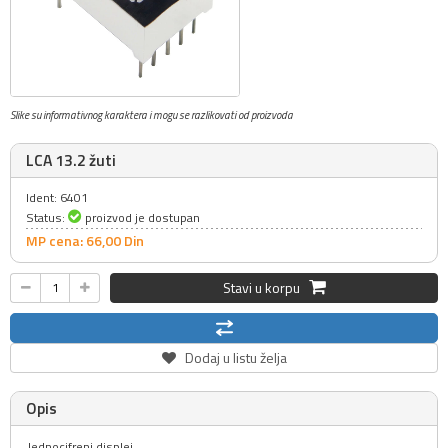
Slike su informativnog karaktera i mogu se razlikovati od proizvoda
LCA 13.2 žuti
Ident: 6401
Status:
proizvod je dostupan
MP cena: 66,
00
Din
Stavi u korpu
Dodaj u listu želja
Opis
Jednocifreni displej