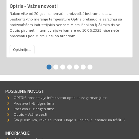
Optris - Važne novosti
Nakon više od 20 godina nemački proizvođač instrumenata za
beskontaktno merenje temperature Optris prekinuo je saradnju sa
proizvođačem industrijskih senzora Micro-Epsilon (µƐ) tako da se
Optris pirometri i termovizijske kamere od 30.06.2025. više neće
prodavati i pod Micro-Epsilon brendom.
Opširnije...
POSLEDNJE NOVOSTI
OPTRIS predstavlja infracrvenu optiku bez germanijuma
Proslava H-Bridges tima
Proslava H-Bridges tima
Optris - Važne vesti
Šta je lemilica, kako se koristi i koje su najbolje lemilice na tržištu?
INFORMACIJE