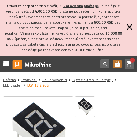
Uslovi za besplatno slanje pošiljki:
Gotovinsko plaćanje:
Paketi čija je
vrednost veća od
4.000,00 RSD
(plaćanje pouzećem prilikom isporuke
robe), troškove transporta snosi prodavac. Za pakete čija je vrednost
manja od ovog iznosa, cena isporuke je fiksna i iznosi
600,00 RSD
bez
obzira na masu paketa i naplaćuje se kupcu po prijemu
pošiljke.
Virmansko plaćanje:
Paketi čija je vrednost veća od
20.000,00
RSD
(plaćanje robe preko računa/virmanski) troškove transporta snosi
prodavac. Za pakete čija je vrednost manja od ovog iznosa, isporuka se
naplaćuje po redovnom cenovniku kurirske službe.
0
shopping_cart
https
Početna
Proizvodi
Poluprovodnici
Optoelektronika i displeji
LED displeji
LCA 13.2 žuti