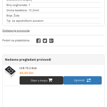
Broj segmenata: 7
Visina karaktera: 13.2mm
Boja: Žuta
Tip: sa zajedničkom anodom
Deklaracija proizvoda
Podeli sa prijateljima:
Nedavno pregledani proizvodi
LCA 13.2 žuti
66,
00
Din
Uporedi
Stavi u korpu