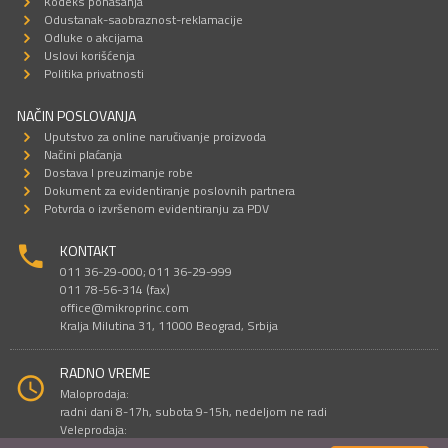
Kodeks ponašanja
Odustanak-saobraznost-reklamacije
Odluke o akcijama
Uslovi korišćenja
Politika privatnosti
NAČIN POSLOVANJA
Uputstvo za online naručivanje proizvoda
Načini plaćanja
Dostava I preuzimanje robe
Dokument za evidentiranje poslovnih partnera
Potvrda o izvršenom evidentiranju za PDV
KONTAKT
011 36-29-000; 011 36-29-999
011 78-56-314 (fax)
office@mikroprinc.com
Kralja Milutina 31, 11000 Beograd, Srbija
RADNO VREME
Maloprodaja:
radni dani 8-17h, subota 9-15h, nedeljom ne radi
Veleprodaja:
radni dani 9-16h, subotom i nedeljom ne radi