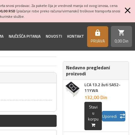
ta snosi prodavac. Za pakete čija je vrednost manja od ovog iznosa, cena
00,00 RSD
(plaćanje robe preko računa/virmanski) troškove transporta snosi
kurirske službe.
shopping_cart
https
MA
NAJČEŠĆA PITANJA
NOVOSTI
KONTAKT
PRIJAVA
0,
00
Din
Nedavno pregledani
proizvodi
LCA 13.2 žuti SA52-
11YWA
132,
00
Din
Stavi
u
Uporedi
korpu