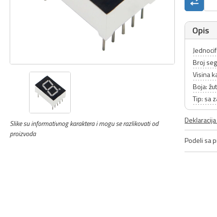
Opis
Jednocif
Broj se
Visina 
Boja: žu
Tip: sa
Deklaracij
Slike su informativnog karaktera i mogu se razlikovati od
proizvoda
Podeli sa pr