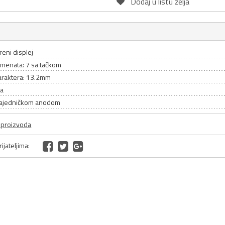
Dodaj u listu želja
reni displej
gmenata: 7 sa tačkom
karaktera: 13.2mm
ta
 zajedničkom anodom
a proizvoda
ijateljima: