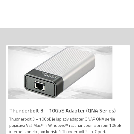
Thunderbolt 3 – 10GbE Adapter (QNA Series)
Thudnerbolt 3 – 10GbE je isplativ adapter QNAP QNA serije
pojačava Vaš Mac® ili Windows® računar veoma brzom 10GbE
internet konekcijom koristeći Thunderbolt 3 tip-C port.