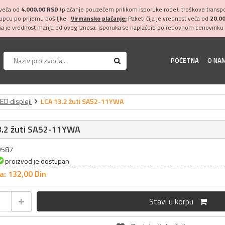
 veća od
4.000,00 RSD
(plaćanje pouzećem prilikom isporuke robe), troškove transpor
kupcu po prijemu pošiljke.
Virmansko plaćanje:
Paketi čija je vrednost veća od
20.0
ija je vrednost manja od ovog iznosa, isporuka se naplaćuje po redovnom cenovniku 
POČETNA
O NA
ED displeji
LCA 13.2 žuti SA52-11YWA
3.2 žuti SA52-11YWA
29587
proizvod je dostupan
a: 132,
00
Din
Stavi u korpu