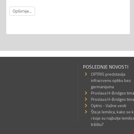
Opširnije...
POSLEDNJE NOVOSTI
OPTRIS predstavlja
infracrvenu optiku bez
germanijuma
Proslava H-Bridges tim
Proslava H-Bridges tim
Optris - Važne vesti
Šta je lemilica, kako se k
i koje su najbolje lemilic
tržištu?