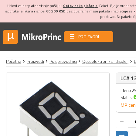
Uslovi za besplatno slanje pošiljki:
Gotovinsko plaćanje:
Paketi čija je vrednost
isporuke je fiksna i iznosi
600,00 RSD
bez obzira na masu paketa i naplaćuje se 
prodavac. Za pakete č
PROIZVODI
Početna
Proizvodi
Poluprovodnici
Optoelektronika i displeji
L
LCA 1
Ident: 
Status:
MP cen