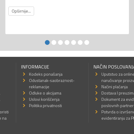
Opširnije...
INFORMACIJE
NAČIN POSLOVANJ
Kodeks ponašanja
Uputstvo za onlin
Odustanak-saobraznost-
naručivanje proiz
reklamacije
Načini plaćanja
a
Odluke o akcijama
Dostava I preuzim
a
Uslovi korišćenja
Dokument za evid
Politika privatnosti
poslovnih partner
oristi
Potvrda o izvrše
e na
evidentiranju za 