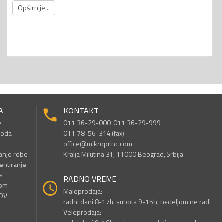
Opširnije...
A
KONTAKT
e
011 36-29-000; 011 36-29-999
voda
011 78-56-314 (fax)
office@mikroprinc.com
anje robe
Kralja Milutina 31, 11000 Beograd, Srbija
entiranje
a
RADNO VREME
nom
Maloprodaja:
PDV
radni dani 8-17h, subota 9-15h, nedeljom ne radi
Veleprodaja: