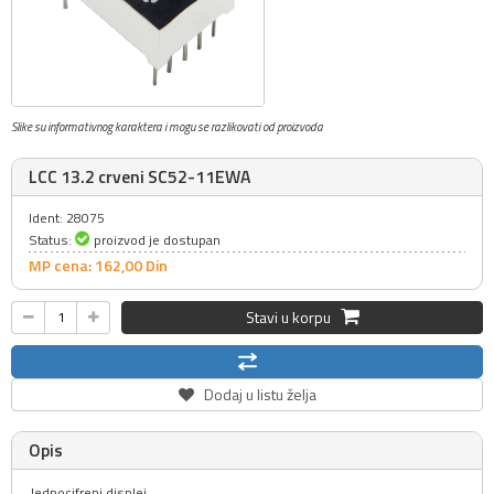
Slike su informativnog karaktera i mogu se razlikovati od proizvoda
LCC 13.2 crveni SC52-11EWA
Ident: 28075
Status:
proizvod je dostupan
MP cena: 162,
00
Din
Stavi u korpu
Dodaj u listu želja
Opis
Jednocifreni displej