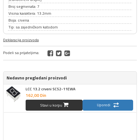
Broj segmenata: 7
Visina karaktera: 13.2mm
Boja: crvena
Tip: sa zajedničkom katodom
Deklaracija proizvoda
Podeli sa prijateljima:
Nedavno pregledani proizvodi
LCC 13.2 crveni SC52-11EWA
162,
00
Din
Uporedi
Stavi u korpu