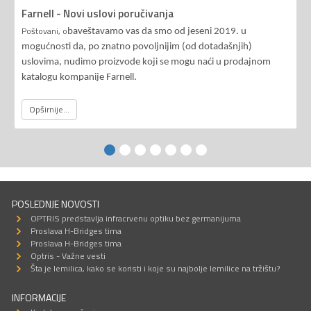
Farnell - Novi uslovi poručivanja
Poštovani, o
baveštavamo vas da smo od jeseni 2019. u
mogućnosti da, po znatno povoljnijim (od dotadašnjih)
uslovima, nudimo proizvode koji se mogu naći u prodajnom
katalogu kompanije Farnell.
Opširnije...
POSLEDNJE NOVOSTI
OPTRIS predstavlja infracrvenu optiku bez germanijuma
Proslava H-Bridges tima
Proslava H-Bridges tima
Optris - Važne vesti
Šta je lemilica, kako se koristi i koje su najbolje lemilice na tržištu?
INFORMACIJE