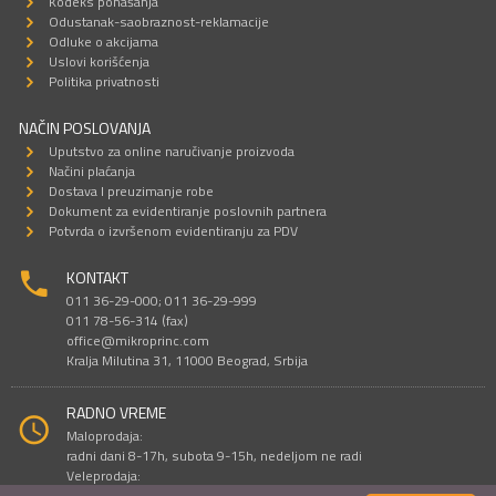
Kodeks ponašanja
Odustanak-saobraznost-reklamacije
Odluke o akcijama
Uslovi korišćenja
Politika privatnosti
NAČIN POSLOVANJA
Uputstvo za online naručivanje proizvoda
Načini plaćanja
Dostava I preuzimanje robe
Dokument za evidentiranje poslovnih partnera
Potvrda o izvršenom evidentiranju za PDV
KONTAKT
011 36-29-000; 011 36-29-999
011 78-56-314 (fax)
office@mikroprinc.com
Kralja Milutina 31, 11000 Beograd, Srbija
RADNO VREME
Maloprodaja:
radni dani 8-17h, subota 9-15h, nedeljom ne radi
Veleprodaja:
radni dani 9-16h, subotom i nedeljom ne radi