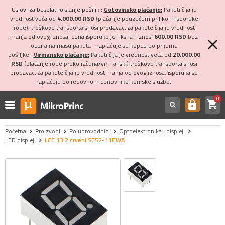
Uslovi za besplatno slanje pošiljki:
Gotovinsko plaćanje:
Paketi čija je
vrednost veća od
4.000,00 RSD
(plaćanje pouzećem prilikom isporuke
robe), troškove transporta snosi prodavac. Za pakete čija je vrednost
manja od ovog iznosa, cena isporuke je fiksna i iznosi
600,00 RSD
bez
obzira na masu paketa i naplaćuje se kupcu po prijemu
pošiljke.
Virmansko plaćanje:
Paketi čija je vrednost veća od
20.000,00
RSD
(plaćanje robe preko računa/virmanski) troškove transporta snosi
prodavac. Za pakete čija je vrednost manja od ovog iznosa, isporuka se
naplaćuje po redovnom cenovniku kurirske službe.
0
shopping_cart
https
Početna
Proizvodi
Poluprovodnici
Optoelektronika i displeji
LED displeji
LCC 13.2 crveni SC52-11EWA