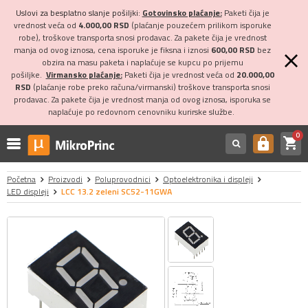
Uslovi za besplatno slanje pošiljki:
Gotovinsko plaćanje:
Paketi čija je
vrednost veća od
4.000,00 RSD
(plaćanje pouzećem prilikom isporuke
robe), troškove transporta snosi prodavac. Za pakete čija je vrednost
manja od ovog iznosa, cena isporuke je fiksna i iznosi
600,00 RSD
bez
obzira na masu paketa i naplaćuje se kupcu po prijemu
pošiljke.
Virmansko plaćanje:
Paketi čija je vrednost veća od
20.000,00
RSD
(plaćanje robe preko računa/virmanski) troškove transporta snosi
prodavac. Za pakete čija je vrednost manja od ovog iznosa, isporuka se
naplaćuje po redovnom cenovniku kurirske službe.
0
shopping_cart
https
Početna
Proizvodi
Poluprovodnici
Optoelektronika i displeji
LED displeji
LCC 13.2 zeleni SC52-11GWA