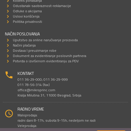
Kodeks ponašanja
Odustanak-saobraznost-reklamacije
Odluke o akcijama
Uslovi korišćenja
Politika privatnosti
NAČIN POSLOVANJA
Uputstvo za online naručivanje proizvoda
Načini plaćanja
Dostava I preuzimanje robe
Dokument za evidentiranje poslovnih partnera
Potvrda o izvršenom evidentiranju za PDV
KONTAKT
011 36-29-000; 011 36-29-999
011 78-56-314 (fax)
office@mikroprinc.com
Kralja Milutina 31, 11000 Beograd, Srbija
RADNO VREME
Maloprodaja:
radni dani 8-17h, subota 9-15h, nedeljom ne radi
Veleprodaja:
radni dani 9-16h, subotom i nedeljom ne radi