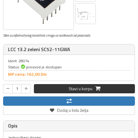
Slike su informativnog karaktera i mogu se razlikovati od proizvoda
LCC 13.2 zeleni SC52-11GWA
Ident: 28074
Status:
proizvod je dostupan
MP cena: 162,
00
Din
Stavi u korpu
Dodaj u listu želja
Opis
Jednocifreni displej