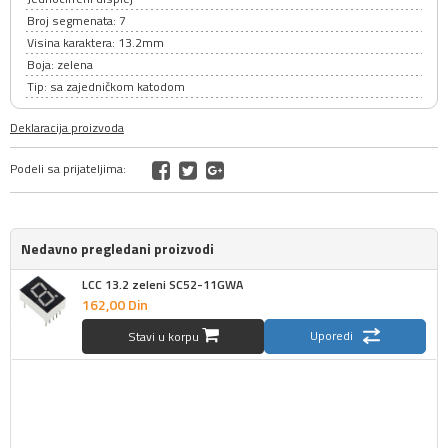
Broj segmenata: 7
Visina karaktera: 13.2mm
Boja: zelena
Tip: sa zajedničkom katodom
Deklaracija proizvoda
Podeli sa prijateljima:
Nedavno pregledani proizvodi
LCC 13.2 zeleni SC52-11GWA
162,
00
Din
Uporedi
Stavi u korpu