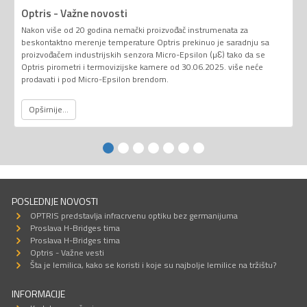
Optris - Važne novosti
Nakon više od 20 godina nemački proizvođač instrumenata za
beskontaktno merenje temperature Optris prekinuo je saradnju sa
proizvođačem industrijskih senzora Micro-Epsilon (µƐ) tako da se
Optris pirometri i termovizijske kamere od 30.06.2025. više neće
prodavati i pod Micro-Epsilon brendom.
Opširnije...
POSLEDNJE NOVOSTI
OPTRIS predstavlja infracrvenu optiku bez germanijuma
Proslava H-Bridges tima
Proslava H-Bridges tima
Optris - Važne vesti
Šta je lemilica, kako se koristi i koje su najbolje lemilice na tržištu?
INFORMACIJE