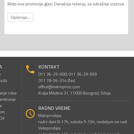
Moto ove promocije glasi: Današnja rešenja, za sutrašnje izazove.
Opširnije...
A
KONTAKT
e
011 36-29-000; 011 36-29-999
voda
011 78-56-314 (fax)
office@mikroprinc.com
anje robe
Kralja Milutina 31, 11000 Beograd, Srbija
entiranje
a
RADNO VREME
nom
Maloprodaja:
PDV
radni dani 8-17h, subota 9-15h, nedeljom ne radi
Veleprodaja: