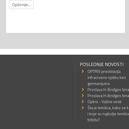
Opširnije...
POSLEDNJE NOVOSTI
OPTRIS predstavlja
infracrvenu optiku bez
germanijuma
Proslava H-Bridges tim
Proslava H-Bridges tim
Optris - Važne vesti
Šta je lemilica, kako se k
i koje su najbolje lemilic
tržištu?