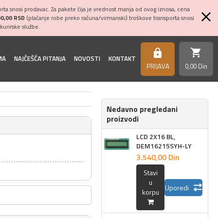
ta snosi prodavac. Za pakete čija je vrednost manja od ovog iznosa, cena
00,00 RSD
(plaćanje robe preko računa/virmanski) troškove transporta snosi
kurirske službe.
shopping_cart
https
MA
NAJČEŠĆA PITANJA
NOVOSTI
KONTAKT
PRIJAVA
0,
00
Din
Nedavno pregledani
proizvodi
LCD 2X16 BL,
DEM16215SYH-LY
3.540,
00
Din
Stavi
u
Uporedi
korpu