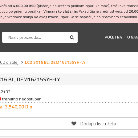
 veća od
4.000,00 RSD
(plaćanje pouzećem prilikom isporuke robe), troškove transpor
kupcu po prijemu pošiljke.
Virmansko plaćanje:
Paketi čija je vrednost veća od
20.0
ija je vrednost manja od ovog iznosa, isporuka se naplaćuje po redovnom cenovniku 
POČETNA
O NA
CD displeji
LCD 2X16 BL, DEM16215SYH-LY
X16 BL, DEM16215SYH-LY
042133
trenutno nedostupan
a: 3.540,
00
Din
Dodaj u listu želja