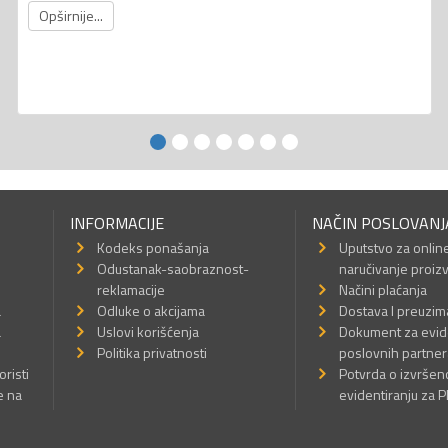
Opširnije...
INFORMACIJE
NAČIN POSLOVANJ
Kodeks ponašanja
Uputstvo za onlin
Odustanak-saobraznost-
naručivanje proiz
reklamacije
Načini plaćanja
a
Odluke o akcijama
Dostava I preuzim
a
Uslovi korišćenja
Dokument za evid
Politika privatnosti
poslovnih partner
oristi
Potvrda o izvrše
e na
evidentiranju za 