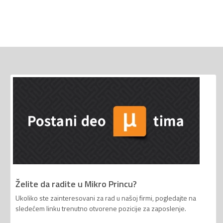
Želite da radite u Mikro Princu?
Ukoliko ste zainteresovani za rad u našoj firmi, pogledajte na
sledećem linku trenutno otvorene pozicije za zaposlenje.