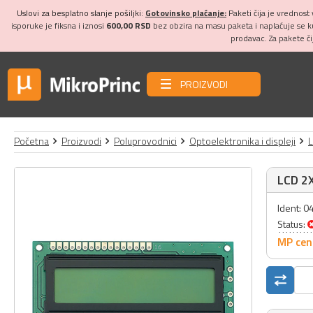
Uslovi za besplatno slanje pošiljki:
Gotovinsko plaćanje:
Paketi čija je vrednost
isporuke je fiksna i iznosi
600,00 RSD
bez obzira na masu paketa i naplaćuje se 
prodavac. Za pakete č
PROIZVODI
Početna
Proizvodi
Poluprovodnici
Optoelektronika i displeji
L
LCD 2
Ident: 
Status:
MP cen