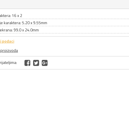
aktera: 16 x 2
je karaktera: 5.20 x 9.55mm
 ekrana: 99.0 x 24.0mm
i podaci
a proizvoda
ijateljima: