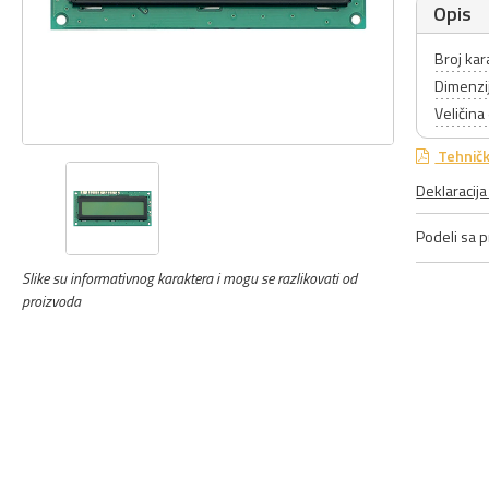
Opis
Broj kar
Dimenzi
Veličina
Tehničk
Deklaracij
Podeli sa pr
Slike su informativnog karaktera i mogu se razlikovati od
proizvoda