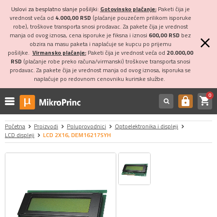
Uslovi za besplatno slanje pošiljki:
Gotovinsko plaćanje:
Paketi čija je
vrednost veća od
4.000,00 RSD
(plaćanje pouzećem prilikom isporuke
robe), troškove transporta snosi prodavac. Za pakete čija je vrednost
manja od ovog iznosa, cena isporuke je fiksna i iznosi
600,00 RSD
bez
obzira na masu paketa i naplaćuje se kupcu po prijemu
pošiljke.
Virmansko plaćanje:
Paketi čija je vrednost veća od
20.000,00
RSD
(plaćanje robe preko računa/virmanski) troškove transporta snosi
prodavac. Za pakete čija je vrednost manja od ovog iznosa, isporuka se
naplaćuje po redovnom cenovniku kurirske službe.
0
shopping_cart
https
Početna
Proizvodi
Poluprovodnici
Optoelektronika i displeji
LCD displeji
LCD 2X16, DEM16217SYH