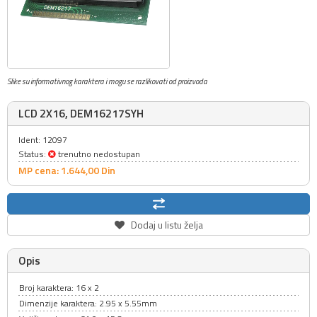
Slike su informativnog karaktera i mogu se razlikovati od proizvoda
LCD 2X16, DEM16217SYH
Ident: 12097
Status:
trenutno nedostupan
MP cena: 1.644,
00
Din
Dodaj u listu želja
Opis
Broj karaktera: 16 x 2
Dimenzije karaktera: 2.95 x 5.55mm