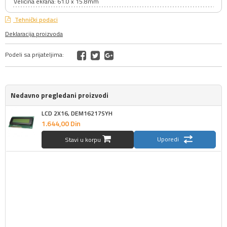
Veličina ekrana: 61.0 x 15.8mm
Tehnički podaci
Deklaracija proizvoda
Podeli sa prijateljima:
Nedavno pregledani proizvodi
LCD 2X16, DEM16217SYH
1.644,
00
Din
Uporedi
Stavi u korpu