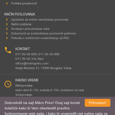
Politika privatnosti
NAČIN POSLOVANJA
Uputstvo za online naručivanje proizvoda
Načini plaćanja
Dostava I preuzimanje robe
Dokument za evidentiranje poslovnih partnera
Potvrda o izvršenom evidentiranju za PDV
KONTAKT
011 36-29-000; 011 36-29-999
011 78-56-314 (fax)
office@mikroprinc.com
Kralja Milutina 31, 11000 Beograd, Srbija
RADNO VREME
Maloprodaja:
radni dani 8-17h, subota 9-15h, nedeljom ne radi
Veleprodaja:
radni dani 9-16h, subotom i nedeljom ne radi
Dobrodošli na sajt Mikro Princ! Ovaj sajt koristi
Prihvatam!
kolačiće kako bi Vam obezbedili pravilno
funkcionisanje web sajta, i kako bi unapredili rad našeg sajta sa