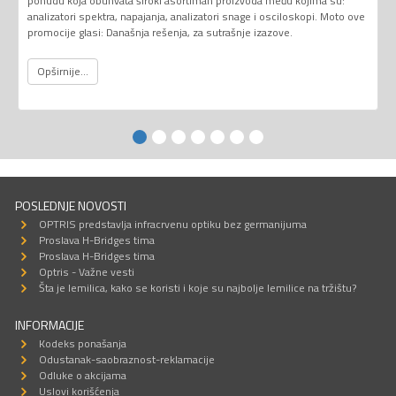
ponudu koja obuhvata široki asortiman proizvoda među kojima su:
analizatori spektra, napajanja, analizatori snage i osciloskopi. Moto ove
promocije glasi: Današnja rešenja, za sutrašnje izazove.
Opširnije...
POSLEDNJE NOVOSTI
OPTRIS predstavlja infracrvenu optiku bez germanijuma
Proslava H-Bridges tima
Proslava H-Bridges tima
Optris - Važne vesti
Šta je lemilica, kako se koristi i koje su najbolje lemilice na tržištu?
INFORMACIJE
Kodeks ponašanja
Odustanak-saobraznost-reklamacije
Odluke o akcijama
Uslovi korišćenja