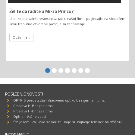
Želite da radite u Mikro Princu?
Ukoliko ste zainteresovani za rad u našoj firmi, pogledajte na sledećem
linku trenutno otvorene pozicije za zaposlenje.
Opširnije...
POSLEDNJE NOVOSTI
OPTRIS predstavlja infracrvenu optiku bez germanijuma
Proslava H-Bridges tima
Proslava H-Bridges tima
Optris - Važne vesti
Šta je lemilica, kako se koristi i koje su najbolje lemilice na tržištu?
INFORMACIJE