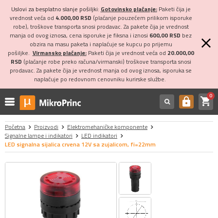
Uslovi za besplatno slanje pošiljki:
Gotovinsko plaćanje:
Paketi čija je
vrednost veća od
4.000,00 RSD
(plaćanje pouzećem prilikom isporuke
robe), troškove transporta snosi prodavac. Za pakete čija je vrednost
manja od ovog iznosa, cena isporuke je fiksna i iznosi
600,00 RSD
bez
obzira na masu paketa i naplaćuje se kupcu po prijemu
pošiljke.
Virmansko plaćanje:
Paketi čija je vrednost veća od
20.000,00
RSD
(plaćanje robe preko računa/virmanski) troškove transporta snosi
prodavac. Za pakete čija je vrednost manja od ovog iznosa, isporuka se
naplaćuje po redovnom cenovniku kurirske službe.
0
shopping_cart
https
Početna
Proizvodi
Elektromehaničke komponente
Signalne lampe i indikatori
LED indikatori
LED signalna sijalica crvena 12V sa zujalicom, fi=22mm