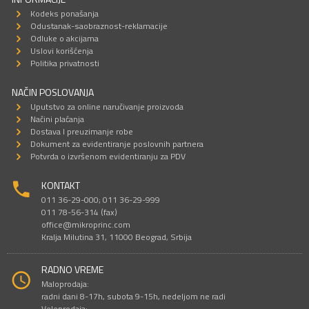
Kodeks ponašanja
Odustanak-saobraznost-reklamacije
Odluke o akcijama
Uslovi korišćenja
Politika privatnosti
NAČIN POSLOVANJA
Uputstvo za online naručivanje proizvoda
Načini plaćanja
Dostava I preuzimanje robe
Dokument za evidentiranje poslovnih partnera
Potvrda o izvršenom evidentiranju za PDV
KONTAKT
011 36-29-000; 011 36-29-999
011 78-56-314 (fax)
office@mikroprinc.com
Kralja Milutina 31, 11000 Beograd, Srbija
RADNO VREME
Maloprodaja:
radni dani 8-17h, subota 9-15h, nedeljom ne radi
Veleprodaja: