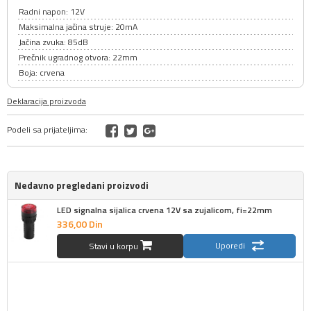
Radni napon: 12V
Maksimalna jačina struje: 20mA
Jačina zvuka: 85dB
Prečnik ugradnog otvora: 22mm
Boja: crvena
Deklaracija proizvoda
Podeli sa prijateljima:
Nedavno pregledani proizvodi
LED signalna sijalica crvena 12V sa zujalicom, fi=22mm
336,
00
Din
Uporedi
Stavi u korpu