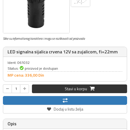
Slike su informativnog karaktera i mogu se razlikovati od proizvoda
LED signalna sijalica crvena 12V sa zujalicom, fi=22mm
Ident: 061032
Status:
proizvod je dostupan
MP cena: 336,
00
Din
Stavi u korpu
Dodaj u listu želja
Opis