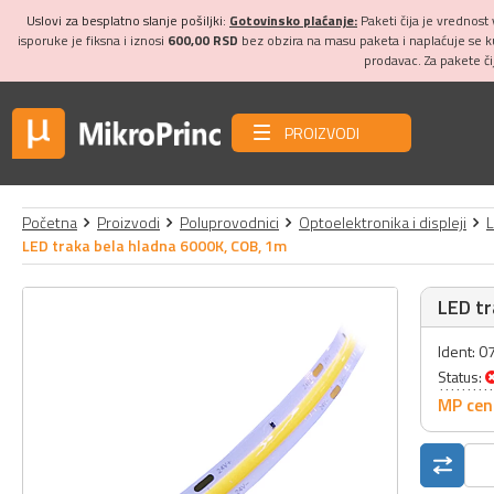
Uslovi za besplatno slanje pošiljki:
Gotovinsko plaćanje:
Paketi čija je vrednost
isporuke je fiksna i iznosi
600,00 RSD
bez obzira na masu paketa i naplaćuje se 
prodavac. Za pakete č
PROIZVODI
Početna
Proizvodi
Poluprovodnici
Optoelektronika i displeji
L
LED traka bela hladna 6000K, COB, 1m
LED tr
Ident: 
Status:
MP cen