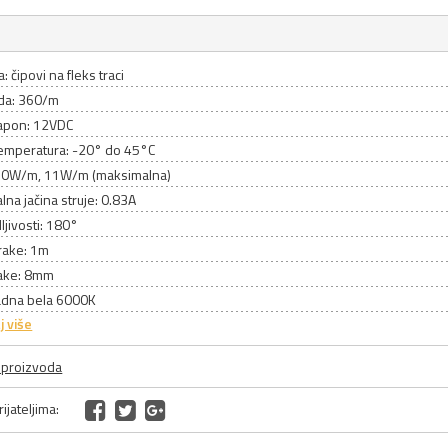
: čipovi na fleks traci
oda: 360/m
apon: 12VDC
emperatura: -20° do 45°C
10W/m, 11W/m (maksimalna)
na jačina struje: 0.83A
ljivosti: 180°
rake: 1m
rake: 8mm
ladna bela 6000K
j više
a proizvoda
ijateljima: