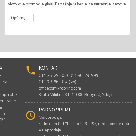
Moto ove promocije glasi: Današnja rešenja, za sutrašnje izazove.
Opširnije...
A
KONTAKT
e
011 36-29-000; 011 36-29-999
voda
011 78-56-314 (fax)
office@mikroprinc.com
anje robe
Kralja Milutina 31, 11000 Beograd, Srbija
entiranje
a
RADNO VREME
nom
Maloprodaja:
PDV
radni dani 8-17h, subota 9-15h, nedeljom ne radi
Veleprodaja: