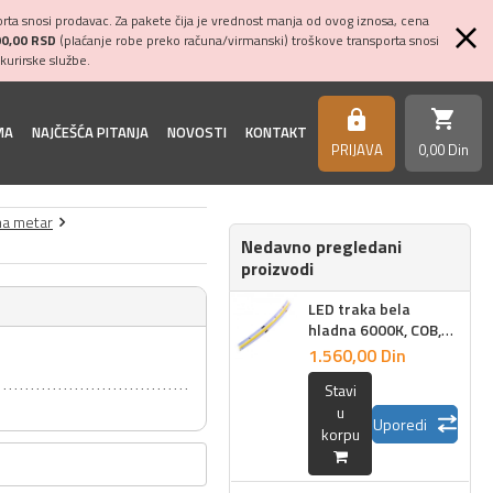
ta snosi prodavac. Za pakete čija je vrednost manja od ovog iznosa, cena
00,00 RSD
(plaćanje robe preko računa/virmanski) troškove transporta snosi
kurirske službe.
shopping_cart
https
MA
NAJČEŠĆA PITANJA
NOVOSTI
KONTAKT
PRIJAVA
0,
00
Din
na metar
Nedavno pregledani
proizvodi
LED traka bela
hladna 6000K, COB,
1m
1.560,
00
Din
Stavi
u
Uporedi
korpu