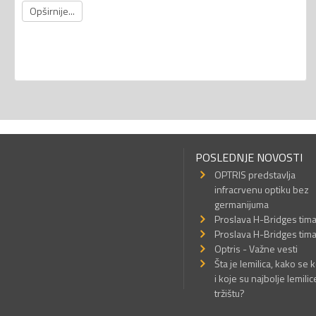
Opširnije...
POSLEDNJE NOVOSTI
OPTRIS predstavlja
infracrvenu optiku bez
germanijuma
Proslava H-Bridges tim
Proslava H-Bridges tim
Optris - Važne vesti
Šta je lemilica, kako se k
i koje su najbolje lemilic
tržištu?