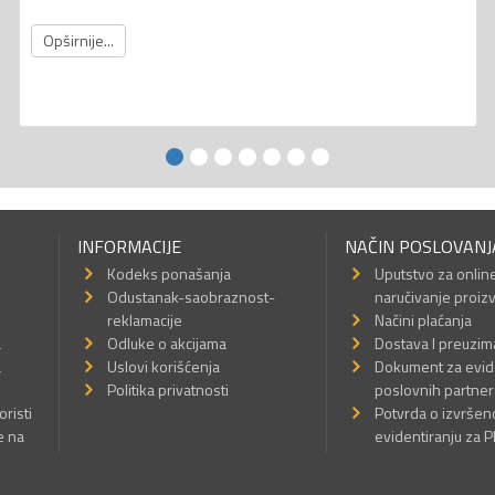
Opširnije...
INFORMACIJE
NAČIN POSLOVANJ
Kodeks ponašanja
Uputstvo za onlin
Odustanak-saobraznost-
naručivanje proiz
reklamacije
Načini plaćanja
a
Odluke o akcijama
Dostava I preuzim
a
Uslovi korišćenja
Dokument za evid
Politika privatnosti
poslovnih partner
oristi
Potvrda o izvrše
e na
evidentiranju za 