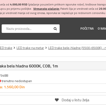
 veća od
4.000,00 RSD
(plaćanje pouzećem prilikom isporuke robe), troškove transpor
kupcu po prijemu pošiljke.
Virmansko plaćanje:
Paketi čija je vrednost veća od
20.0
ija je vrednost manja od ovog iznosa, isporuka se naplaćuje po redovnom cenovniku 
POČETNA
O NA
ED trake
LED trake na metar
LED trake bele-hladne (5500-6500K) - 
aka bela hladna 6000K, COB, 1m
075488
trenutno nedostupan
a: 1.560,
00
Din
Dodaj u listu želja