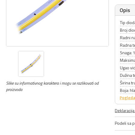
Opis
Tip dioda
Broj di
Radni n
Radna t
Snaga: 
Maksimal
Ugao vid
Dužina t
Širina t
Slike su informativnog karaktera i mogu se razlikovati od
proizvoda
Boja: h
Pogleda
Deklaracij
Podeli sa pr