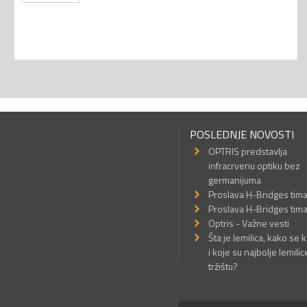
POSLEDNJE NOVOSTI
OPTRIS predstavlja
infracrvenu optiku bez
germanijuma
Proslava H-Bridges tim
Proslava H-Bridges tim
Optris - Važne vesti
Šta je lemilica, kako se k
i koje su najbolje lemilic
tržištu?