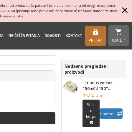
ta snosi prodavac. Za pakete čija je vrednost manja od ovog iznosa, cena
00,00 RSD
(plaćanje robe preko računa/virmanski) troškove transporta snosi
kurirske službe.
shopping_cart
https
MA
NAJČEŠĆA PITANJA
NOVOSTI
KONTAKT
PRIJAVA
0,
00
Din
Nedavno pregledani
proizvodi
LED0805 zelena,
150mCd 130°
0805UPG-T1
14,
40
Din
Stavi
u
Uporedi
korpu