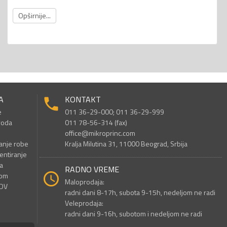
Opširnije...
A
KONTAKT
e
011 36-29-000; 011 36-29-999
voda
011 78-56-314 (fax)
office@mikroprinc.com
anje robe
Kralja Milutina 31, 11000 Beograd, Srbija
entiranje
a
RADNO VREME
nom
Maloprodaja:
PDV
radni dani 8-17h, subota 9-15h, nedeljom ne radi
Veleprodaja:
radni dani 9-16h, subotom i nedeljom ne radi