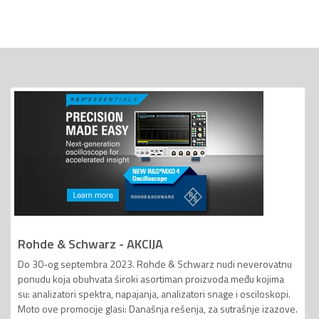
Rohde & Schwarz - AKCIJA
Do 30-og septembra 2023. Rohde & Schwarz nudi neverovatnu
ponudu koja obuhvata široki asortiman proizvoda među kojima
su: analizatori spektra, napajanja, analizatori snage i osciloskopi.
Moto ove promocije glasi: Današnja rešenja, za sutrašnje izazove.