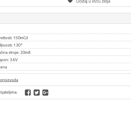
Dodaj u listu želja
d
vetlosti: 150mCd
ljivosti: 130°
čina struje: 20mA
apon: 3.6V
lena
a proizvoda
ijateljima: