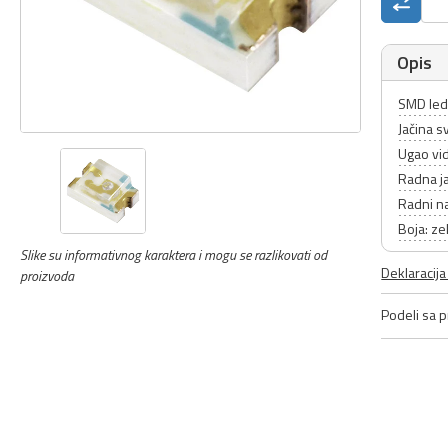
Opis
SMD le
Jačina s
Ugao vid
Radna ja
Radni n
Boja: ze
Slike su informativnog karaktera i mogu se razlikovati od
Deklaracij
proizvoda
Podeli sa pr