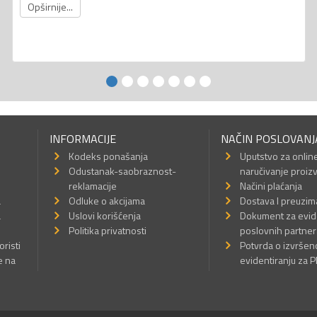
Opširnije...
INFORMACIJE
NAČIN POSLOVANJ
Kodeks ponašanja
Uputstvo za onlin
Odustanak-saobraznost-
naručivanje proiz
reklamacije
Načini plaćanja
a
Odluke o akcijama
Dostava I preuzim
a
Uslovi korišćenja
Dokument za evid
Politika privatnosti
poslovnih partner
oristi
Potvrda o izvrše
e na
evidentiranju za 