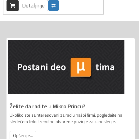
Detaljnije
Želite da radite u Mikro Princu?
Ukoliko ste zainteresovani za rad u našoj firmi, pogledajte na
sledećem linku trenutno otvorene pozicije za zaposlenje.
Opširnije...