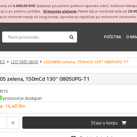
 veća od
4.000,00 RSD
(plaćanje pouzećem prilikom isporuke robe), troškove transpor
kupcu po prijemu pošiljke.
Virmansko plaćanje:
Paketi čija je vrednost veća od
20.0
ija je vrednost manja od ovog iznosa, isporuka se naplaćuje po redovnom cenovniku 
POČETNA
O NA
LED
LED SMD 0805
LED0805 zelena, 150mCd 130° 0805UPG-T1
05 zelena, 150mCd 130° 0805UPG-T1
20515
proizvod je dostupan
a: 14,
40
Din
Stavi u korpu