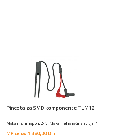
Pinceta za SMD komponente TLM12
Maksimalni napon: 24V; Maksimalna jačina struje: 1A; Dužina kabla: 40cm; Veličina vrha pincete: 1.1 x 0.25mm;
MP cena:
1.380,
00
Din