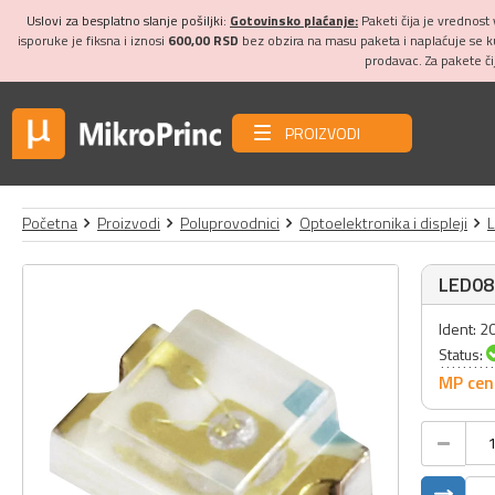
Uslovi za besplatno slanje pošiljki:
Gotovinsko plaćanje:
Paketi čija je vrednost
isporuke je fiksna i iznosi
600,00 RSD
bez obzira na masu paketa i naplaćuje se 
prodavac. Za pakete č
PROIZVODI
Početna
Proizvodi
Poluprovodnici
Optoelektronika i displeji
LED08
Ident: 
Status:
MP cen