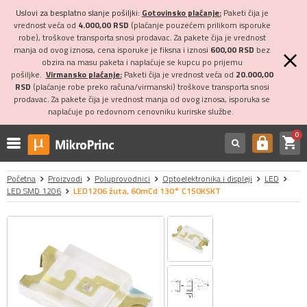
Uslovi za besplatno slanje pošiljki:
Gotovinsko plaćanje:
Paketi čija je
vrednost veća od
4.000,00 RSD
(plaćanje pouzećem prilikom isporuke
robe), troškove transporta snosi prodavac. Za pakete čija je vrednost
manja od ovog iznosa, cena isporuke je fiksna i iznosi
600,00 RSD
bez
obzira na masu paketa i naplaćuje se kupcu po prijemu
pošiljke.
Virmansko plaćanje:
Paketi čija je vrednost veća od
20.000,00
RSD
(plaćanje robe preko računa/virmanski) troškove transporta snosi
prodavac. Za pakete čija je vrednost manja od ovog iznosa, isporuka se
naplaćuje po redovnom cenovniku kurirske službe.
0
shopping_cart
https
Početna
Proizvodi
Poluprovodnici
Optoelektronika i displeji
LED
LED SMD 1206
LED1206 žuta, 60mCd 130° C150KSKT