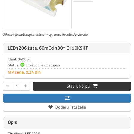
Slike su informativnog karaktera i mogu se razlikovati od proizvoda
LED1206 žuta, 60mCd 130° C150KSKT
Ident: 040634
Status:
proizvod je dostupan
MP cena: 9,
24
Din
Stavi u korpu
Dodaj u listu želja
Opis
Tip diode: LED1206