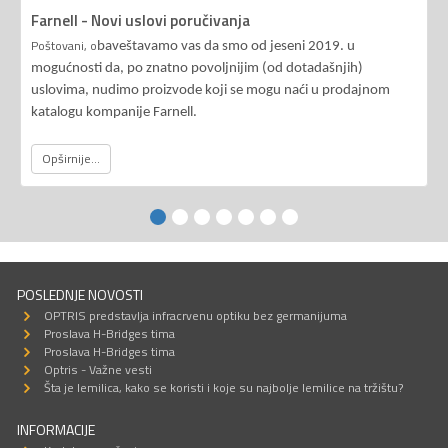
Farnell - Novi uslovi poručivanja
Poštovani, o
baveštavamo vas da smo od jeseni 2019. u
mogućnosti da, po znatno povoljnijim (od dotadašnjih)
uslovima, nudimo proizvode koji se mogu naći u prodajnom
katalogu kompanije Farnell.
Opširnije...
POSLEDNJE NOVOSTI
OPTRIS predstavlja infracrvenu optiku bez germanijuma
Proslava H-Bridges tima
Proslava H-Bridges tima
Optris - Važne vesti
Šta je lemilica, kako se koristi i koje su najbolje lemilice na tržištu?
INFORMACIJE