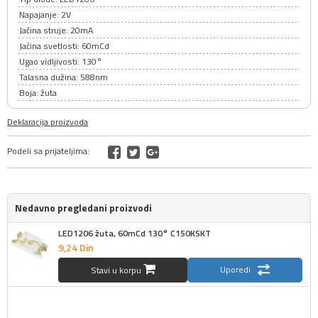
Napajanje: 2V
Jačina struje: 20mA
Jačina svetlosti: 60mCd
Ugao vidljivosti: 130°
Talasna dužina: 588nm
Boja: žuta
Deklaracija proizvoda
Podeli sa prijateljima:
Nedavno pregledani proizvodi
LED1206 žuta, 60mCd 130° C150KSKT
9,
24
Din
Uporedi
Stavi u korpu