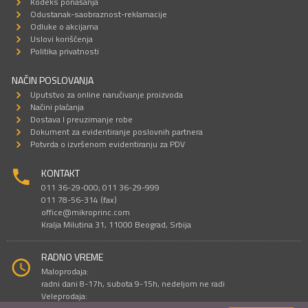
Kodeks ponašanja
Odustanak-saobraznost-reklamacije
Odluke o akcijama
Uslovi korišćenja
Politika privatnosti
NAČIN POSLOVANJA
Uputstvo za online naručivanje proizvoda
Načini plaćanja
Dostava I preuzimanje robe
Dokument za evidentiranje poslovnih partnera
Potvrda o izvršenom evidentiranju za PDV
KONTAKT
011 36-29-000; 011 36-29-999
011 78-56-314 (fax)
office@mikroprinc.com
Kralja Milutina 31, 11000 Beograd, Srbija
RADNO VREME
Maloprodaja:
radni dani 8-17h, subota 9-15h, nedeljom ne radi
Veleprodaja: