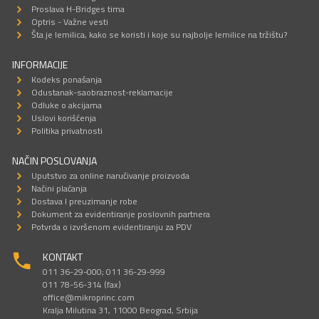
Proslava H-Bridges tima
Optris - Važne vesti
Šta je lemilica, kako se koristi i koje su najbolje lemilice na tržištu?
INFORMACIJE
Kodeks ponašanja
Odustanak-saobraznost-reklamacije
Odluke o akcijama
Uslovi korišćenja
Politika privatnosti
NAČIN POSLOVANJA
Uputstvo za online naručivanje proizvoda
Načini plaćanja
Dostava I preuzimanje robe
Dokument za evidentiranje poslovnih partnera
Potvrda o izvršenom evidentiranju za PDV
KONTAKT
011 36-29-000; 011 36-29-999
011 78-56-314 (fax)
office@mikroprinc.com
Kralja Milutina 31, 11000 Beograd, Srbija