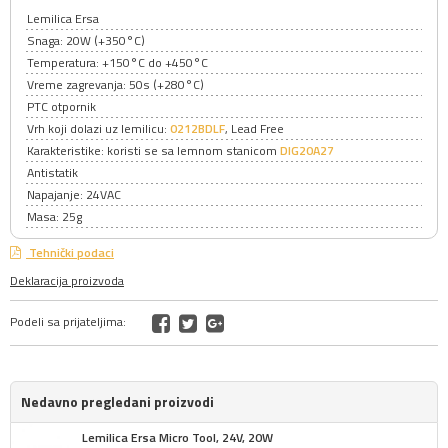
Lemilica Ersa
Snaga: 20W (+350°C)
Temperatura: +150°C do +450°C
Vreme zagrevanja: 50s (+280°C)
PTC otpornik
Vrh koji dolazi uz lemilicu:
0212BDLF
, Lead Free
Karakteristike: koristi se sa lemnom stanicom
DIG20A27
Antistatik
Napajanje: 24VAC
Masa: 25g
Tehnički podaci
Deklaracija proizvoda
Podeli sa prijateljima:
Nedavno pregledani proizvodi
Lemilica Ersa Micro Tool, 24V, 20W