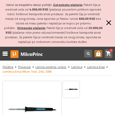
Uslovi za besplatno slanje pošiljki:
Gotovinsko plaćanje:
Paketi čija je
vrednost veća od
4.000,00 RSD
(plaćanje pouzećem prilikom isporuke
robe), troškove transporta snosi prodavac. Za pakete čija je vrednost
manja od ovog iznosa, cena isporuke je fiksna i iznosi
600,00 RSD
bez
obzira na masu paketa i naplaćuje se kupcu po prijemu
pošiljke.
Virmansko plaćanje:
Paketi čija je vrednost veća od
20.000,00
RSD
(plaćanje robe preko računa/virmanski) troškove transporta snosi
prodavac. Za pakete čija je vrednost manja od ovog iznosa, isporuka se
naplaćuje po redovnom cenovniku kurirske službe.
0
shopping_cart
https
Početna
Proizvodi
Lemna oprema i pribor
Lemilice
Lemilice Ersa
Lemilica Ersa Micro Tool, 24V, 20W