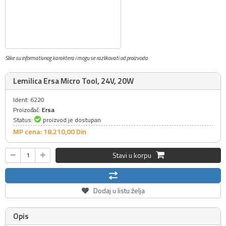
Slike su informativnog karaktera i mogu se razlikovati od proizvoda
Lemilica Ersa Micro Tool, 24V, 20W
Ident: 6220
Proizođač:
Ersa
Status:
proizvod je dostupan
MP cena: 18.210,
00
Din
Stavi u korpu
Dodaj u listu želja
Opis