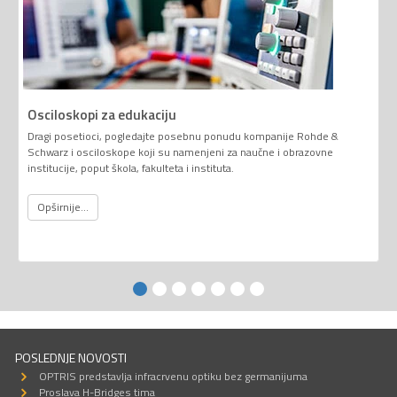
Osciloskopi za edukaciju
Dragi posetioci, pogledajte posebnu ponudu kompanije Rohde &
Schwarz i osciloskope koji su namenjeni za naučne i obrazovne
institucije, poput škola, fakulteta i instituta.
Opširnije...
POSLEDNJE NOVOSTI
OPTRIS predstavlja infracrvenu optiku bez germanijuma
Proslava H-Bridges tima