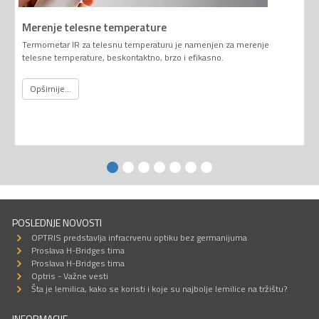
Merenje telesne temperature
Termometar IR za telesnu temperaturu je namenjen za merenje
telesne temperature, beskontaktno, brzo i efikasno.
Opširnije...
POSLEDNJE NOVOSTI
OPTRIS predstavlja infracrvenu optiku bez germanijuma
Proslava H-Bridges tima
Proslava H-Bridges tima
Optris - Važne vesti
Šta je lemilica, kako se koristi i koje su najbolje lemilice na tržištu?
INFORMACIJE