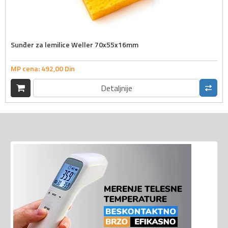
Sunđer za lemilice Weller 70x55x16mm
MP cena:
492,
00
Din
Detaljnije