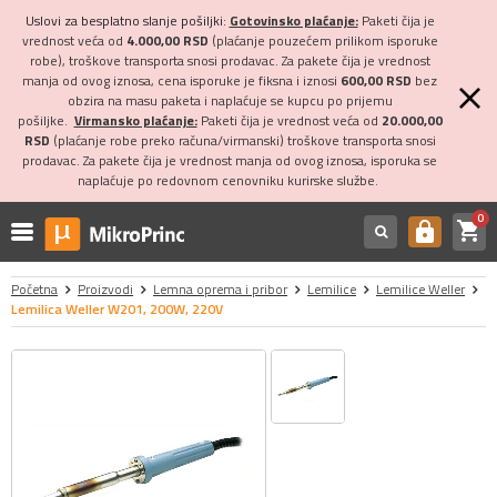
Uslovi za besplatno slanje pošiljki:
Gotovinsko plaćanje:
Paketi čija je
vrednost veća od
4.000,00 RSD
(plaćanje pouzećem prilikom isporuke
robe), troškove transporta snosi prodavac. Za pakete čija je vrednost
manja od ovog iznosa, cena isporuke je fiksna i iznosi
600,00 RSD
bez
obzira na masu paketa i naplaćuje se kupcu po prijemu
pošiljke.
Virmansko plaćanje:
Paketi čija je vrednost veća od
20.000,00
RSD
(plaćanje robe preko računa/virmanski) troškove transporta snosi
prodavac. Za pakete čija je vrednost manja od ovog iznosa, isporuka se
naplaćuje po redovnom cenovniku kurirske službe.
0
shopping_cart
https
Početna
Proizvodi
Lemna oprema i pribor
Lemilice
Lemilice Weller
Lemilica Weller W201, 200W, 220V