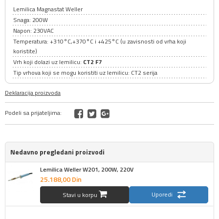
Lemilica Magnastat Weller
Snaga: 200W
Napon: 230VAC
Temperatura: +310°C,+370°C i +425°C (u zavisnosti od vrha koji
koristite)
Vrh koji dolazi uz lemilicu:
CT2 F7
Tip vrhova koji se mogu koristiti uz lemilicu: CT2 serija
Deklaracija proizvoda
Podeli sa prijateljima:
Nedavno pregledani proizvodi
Lemilica Weller W201, 200W, 220V
25.188,
00
Din
Uporedi
Stavi u korpu