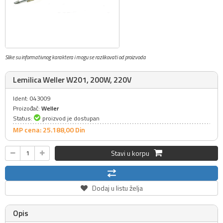
Slike su informativnog karaktera i mogu se razlikovati od proizvoda
Lemilica Weller W201, 200W, 220V
Ident: 043009
Proizođač:
Weller
Status:
proizvod je dostupan
MP cena: 25.188,
00
Din
Stavi u korpu
Dodaj u listu želja
Opis