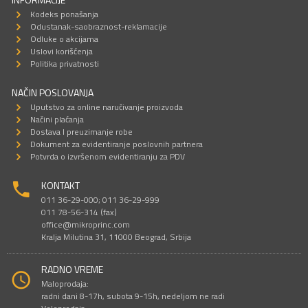
Kodeks ponašanja
Odustanak-saobraznost-reklamacije
Odluke o akcijama
Uslovi korišćenja
Politika privatnosti
NAČIN POSLOVANJA
Uputstvo za online naručivanje proizvoda
Načini plaćanja
Dostava I preuzimanje robe
Dokument za evidentiranje poslovnih partnera
Potvrda o izvršenom evidentiranju za PDV
KONTAKT
011 36-29-000; 011 36-29-999
011 78-56-314 (fax)
office@mikroprinc.com
Kralja Milutina 31, 11000 Beograd, Srbija
RADNO VREME
Maloprodaja:
radni dani 8-17h, subota 9-15h, nedeljom ne radi