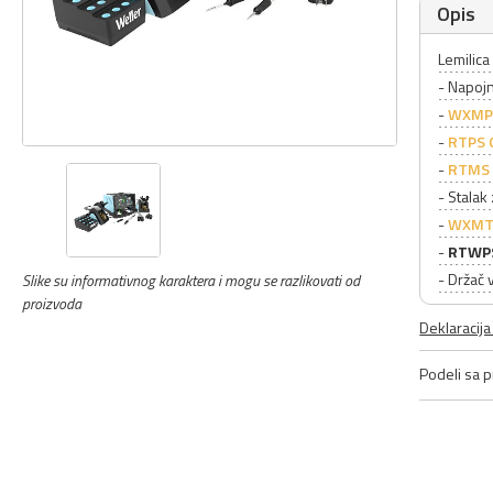
Opis
Lemilica
- Napojn
-
WXMPS
-
RTPS 
-
RTMS 
- Stalak
-
WXMT
-
RTWPS
- Držač
Slike su informativnog karaktera i mogu se razlikovati od
proizvoda
Deklaracij
Podeli sa pr