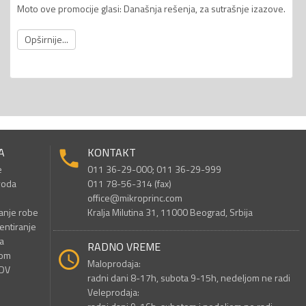
Moto ove promocije glasi: Današnja rešenja, za sutrašnje izazove.
Opširnije...
A
KONTAKT
e
011 36-29-000; 011 36-29-999
voda
011 78-56-314 (fax)
office@mikroprinc.com
anje robe
Kralja Milutina 31, 11000 Beograd, Srbija
entiranje
a
RADNO VREME
nom
Maloprodaja:
PDV
radni dani 8-17h, subota 9-15h, nedeljom ne radi
Veleprodaja: