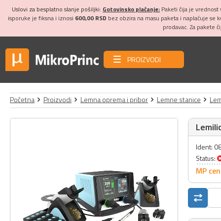
Uslovi za besplatno slanje pošiljki:
Gotovinsko plaćanje:
Paketi čija je vrednost
isporuke je fiksna i iznosi
600,00 RSD
bez obzira na masu paketa i naplaćuje se 
prodavac. Za pakete č
PROIZVODI
Početna
Proizvodi
Lemna oprema i pribor
Lemne stanice
Lem
Lemili
Ident: 
Status:
MP cen