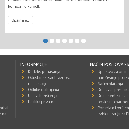
kompanije Farnell.
Opširnije...
INFORMACIJE
NAČIN POSLOVANJ
Kodeks ponašanja
Uputstvo za onlin
Odustanak-saobraznost-
naručivanje proiz
reklamacije
Načini plaćanja
a
Odluke o akcijama
Dostava I preuzim
a
Uslovi korišćenja
Dokument za evid
Politika privatnosti
poslovnih partner
oristi
Potvrda o izvrše
e na
evidentiranju za 