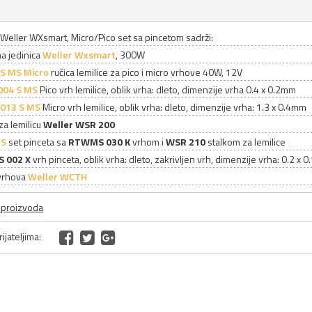
 Weller WXsmart, Micro/Pico set sa pincetom sadrži:
a jedinica
Weller Wxsmart
, 300W
 MS Micro
ručica lemilice za pico i micro vrhove 40W, 12V
004 S MS
Pico vrh lemilice, oblik vrha: dleto, dimenzije vrha 0.4 x 0.2mm
013 S MS
Micro vrh lemilice, oblik vrha: dleto, dimenzije vrha: 1.3 x 0.4mm
 za lemilicu
Weller WSR 200
S
set pinceta sa
RTWMS 030 K
vrhom i
WSR 210
stalkom za lemilice
 002 X
vrh pinceta, oblik vrha: dleto, zakrivljen vrh, dimenzije vrha: 0.2 x 
 vrhova
Weller WCTH
a proizvoda
ijateljima: