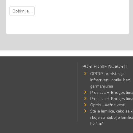
Opširnije...
POSLEDNJE NOVOSTI
OPTRIS predstavlja
infracrvenu optiku bez
germanijuma
Proslava H-Bridges tim
Proslava H-Bridges tim
Optris - Važne vesti
Šta je lemilica, kako se k
i koje su najbolje lemilic
tržištu?