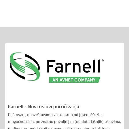
Farnell - Novi uslovi poručivanja
Poštovani, o
baveštavamo vas da smo od jeseni 2019. u
mogućnosti da, po znatno povoljnijim (od dotadašnjih) uslovima,
nudimo proizvode koji se mogu naći u prodajnom katalogu