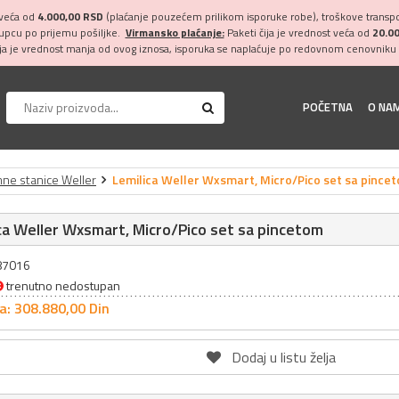
 veća od
4.000,00 RSD
(plaćanje pouzećem prilikom isporuke robe), troškove transpor
kupcu po prijemu pošiljke.
Virmansko plaćanje:
Paketi čija je vrednost veća od
20.0
ija je vrednost manja od ovog iznosa, isporuka se naplaćuje po redovnom cenovniku 
POČETNA
O NA
ne stanice Weller
Lemilica Weller Wxsmart, Micro/Pico set sa pince
ca Weller Wxsmart, Micro/Pico set sa pincetom
087016
trenutno nedostupan
a: 308.880,
00
Din
Dodaj u listu želja