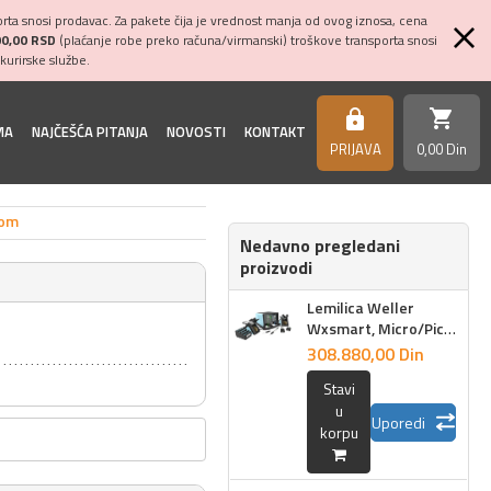
ta snosi prodavac. Za pakete čija je vrednost manja od ovog iznosa, cena
00,00 RSD
(plaćanje robe preko računa/virmanski) troškove transporta snosi
kurirske službe.
shopping_cart
https
MA
NAJČEŠĆA PITANJA
NOVOSTI
KONTAKT
PRIJAVA
0,
00
Din
tom
Nedavno pregledani
proizvodi
Lemilica Weller
Wxsmart, Micro/Pico
set sa pincetom
308.880,
00
Din
Stavi
u
Uporedi
korpu