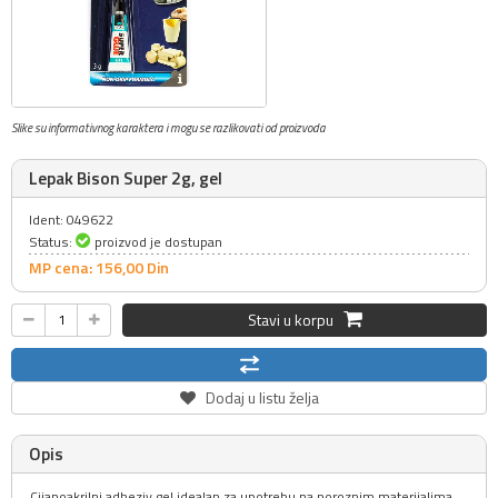
Slike su informativnog karaktera i mogu se razlikovati od proizvoda
Lepak Bison Super 2g, gel
Ident: 049622
Status:
proizvod je dostupan
MP cena: 156,
00
Din
Stavi u korpu
Dodaj u listu želja
Opis
Cijanoakrilni adheziv gel idealan za upotrebu na poroznim materijalima