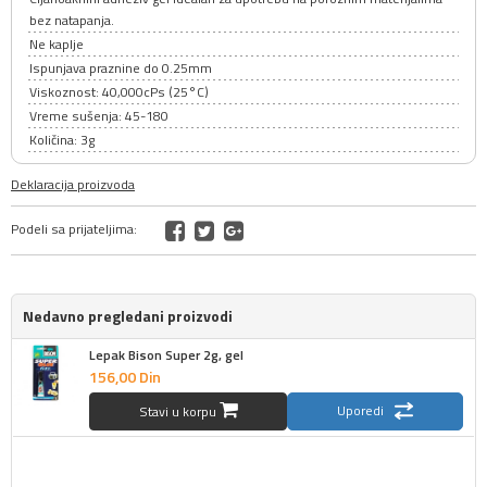
bez natapanja.
Ne kaplje
Ispunjava praznine do 0.25mm
Viskoznost: 40,000cPs (25°C)
Vreme sušenja: 45-180
Količina: 3g
Deklaracija proizvoda
Podeli sa prijateljima:
Nedavno pregledani proizvodi
Lepak Bison Super 2g, gel
156,
00
Din
Uporedi
Stavi u korpu