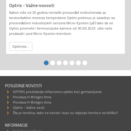
Optris - Važne novosti
Nakon više od 20 godina nemački proizvođač instrumenata za
beskontaktno merenje temperature Optris prekinuo je saradnju sa
proizvođačem industrijskih senzora Micro-Epsilon (µƐ) tako da se
Optris pirometri i termovizijske kamere od 30.06.2025. više neće
prodavati i pod Micro-Epsilon brendom.
Opširnije...
POSLEDNJE NOVOSTI
OPTRIS predstavlja infracrvenu optiku bez germanijuma
Proslava H-Bridges tima
Proslava H-Bridges tima
Optris - Važne vesti
Šta je lemilica, kako se koristi i koje su najbolje lemilice na tržištu?
INFORMACIJE