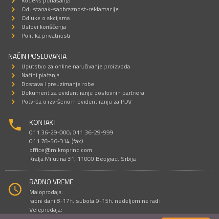
Kodeks ponašanja
Odustanak-saobraznost-reklamacije
Odluke o akcijama
Uslovi korišćenja
Politika privatnosti
NAČIN POSLOVANJA
Uputstvo za online naručivanje proizvoda
Načini plaćanja
Dostava I preuzimanje robe
Dokument za evidentiranje poslovnih partnera
Potvrda o izvršenom evidentiranju za PDV
KONTAKT
011 36-29-000; 011 36-29-999
011 78-56-314 (fax)
office@mikroprinc.com
Kralja Milutina 31, 11000 Beograd, Srbija
RADNO VREME
Maloprodaja:
radni dani 8-17h, subota 9-15h, nedeljom ne radi
Veleprodaja:
radni dani 9-16h, subotom i nedeljom ne radi