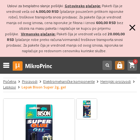
Uslovi za besplatno slanje pošiljki:
Gotovinsko plaćanje:
Paketi čija je
vrednost veća od
4.000,00 RSD
(plaćanje pouzećem prilikom isporuke
robe), troškove transporta snosi prodavac. Za pakete čija je vrednost
manja od ovog iznosa, cena isporuke je fiksna i iznosi
600,00 RSD
bez
obzira na masu paketa i naplaćuje se kupcu po prijemu
pošiljke.
Virmansko plaćanje:
Paketi čija je vrednost veća od
20.000,00
RSD
(plaćanje robe preko računa/virmanski) troškove transporta snosi
prodavac. Za pakete čija je vrednost manja od ovog iznosa, isporuka se
naplaćuje po redovnom cenovniku kurirske službe.
0
shopping_cart
https
Početna
Proizvodi
Elektromehaničke komponente
Hemijski proizvodi
Lepkovi
Lepak Bison Super 2g, gel