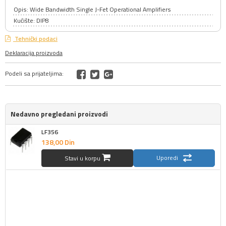
Opis: Wide Bandwidth Single J-Fet Operational Amplifiers
Kućište: DIP8
Tehnički podaci
Deklaracija proizvoda
Podeli sa prijateljima:
Nedavno pregledani proizvodi
LF356
138,
00
Din
Uporedi
Stavi u korpu