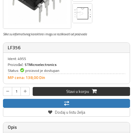
Slike su informativnog karaktera i mogu se razlikovati od proizvoda
LF356
Ident: 4955
Proizođač:
STMicroelectronics
Status:
proizvod je dostupan
MP cena: 138,
00
Din
Stavi u korpu
Dodaj u listu želja
Opis