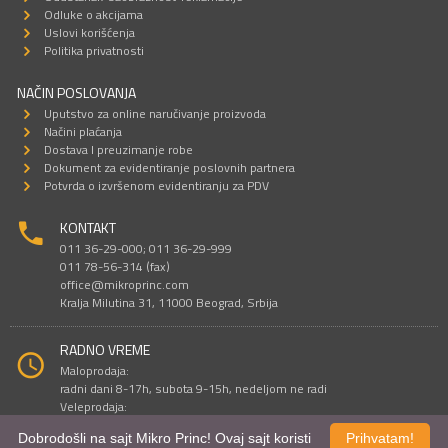
Odluke o akcijama
Uslovi korišćenja
Politika privatnosti
NAČIN POSLOVANJA
Uputstvo za online naručivanje proizvoda
Načini plaćanja
Dostava I preuzimanje robe
Dokument za evidentiranje poslovnih partnera
Potvrda o izvršenom evidentiranju za PDV
KONTAKT
011 36-29-000; 011 36-29-999
011 78-56-314 (fax)
office@mikroprinc.com
Kralja Milutina 31, 11000 Beograd, Srbija
RADNO VREME
Maloprodaja:
radni dani 8-17h, subota 9-15h, nedeljom ne radi
Veleprodaja:
radni dani 9-16h, subotom i nedeljom ne radi
Dobrodošli na sajt Mikro Princ! Ovaj sajt koristi
Prihvatam!