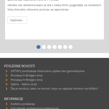
Ukoliko ste zainteresovani za rad u našoj firmi, pogledajte na sledećem
linku trenutno otvorene pozicije za zaposlenje.
Opširnije...
POSLEDNJE NOVOSTI
OPTRIS predstavlja infracrvenu optiku bez germanijuma
Proslava H-Bridges tima
Proslava H-Bridges tima
Optris - Važne vesti
Šta je lemilica, kako se koristi i koje su najbolje lemilice na tržištu?
INFORMACIJE
Kodeks ponašanja
Odustanak-saobraznost-reklamacije