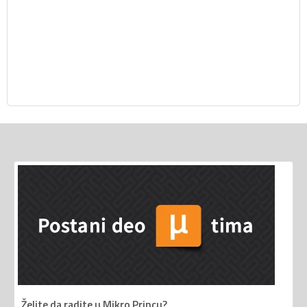
Želite da radite u Mikro Princu?