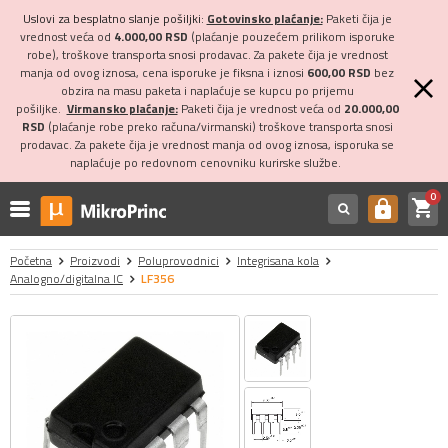
Uslovi za besplatno slanje pošiljki:
Gotovinsko plaćanje:
Paketi čija je
vrednost veća od
4.000,00 RSD
(plaćanje pouzećem prilikom isporuke
robe), troškove transporta snosi prodavac. Za pakete čija je vrednost
manja od ovog iznosa, cena isporuke je fiksna i iznosi
600,00 RSD
bez
obzira na masu paketa i naplaćuje se kupcu po prijemu
pošiljke.
Virmansko plaćanje:
Paketi čija je vrednost veća od
20.000,00
RSD
(plaćanje robe preko računa/virmanski) troškove transporta snosi
prodavac. Za pakete čija je vrednost manja od ovog iznosa, isporuka se
naplaćuje po redovnom cenovniku kurirske službe.
0
shopping_cart
https
Početna
Proizvodi
Poluprovodnici
Integrisana kola
Analogno/digitalna IC
LF356