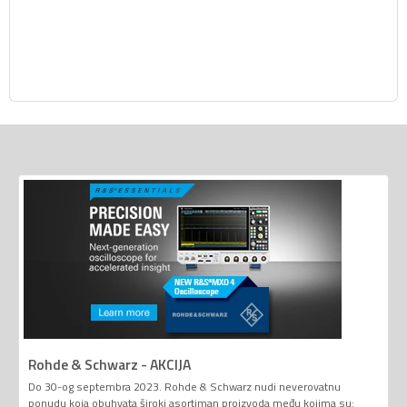
Rohde & Schwarz - AKCIJA
Do 30-og septembra 2023. Rohde & Schwarz nudi neverovatnu
ponudu koja obuhvata široki asortiman proizvoda među kojima su: