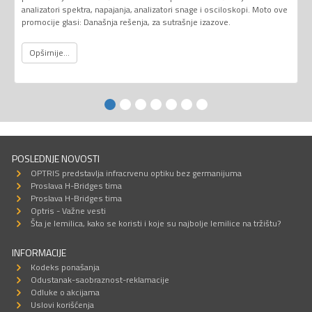
analizatori spektra, napajanja, analizatori snage i osciloskopi. Moto ove
promocije glasi: Današnja rešenja, za sutrašnje izazove.
Opširnije...
POSLEDNJE NOVOSTI
OPTRIS predstavlja infracrvenu optiku bez germanijuma
Proslava H-Bridges tima
Proslava H-Bridges tima
Optris - Važne vesti
Šta je lemilica, kako se koristi i koje su najbolje lemilice na tržištu?
INFORMACIJE
Kodeks ponašanja
Odustanak-saobraznost-reklamacije
Odluke o akcijama
Uslovi korišćenja