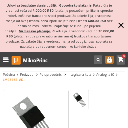
Uslovi za besplatno slanje pošiljki:
Gotovinsko plaćanje:
Paketi čija je
vrednost veća od
4.000,00 RSD
(plaćanje pouzećem prilikom isporuke
robe), troškove transporta snosi prodavac. Za pakete čija je vrednost
manja od ovog iznosa, cena isporuke je fiksna i iznosi
600,00 RSD
bez
obzira na masu paketa i naplaćuje se kupcu po prijemu
pošiljke.
Virmansko plaćanje:
Paketi čija je vrednost veća od
20.000,00
RSD
(plaćanje robe preko računa/virmanski) troškove transporta snosi
prodavac. Za pakete čija je vrednost manja od ovog iznosa, isporuka se
naplaćuje po redovnom cenovniku kurirske službe.
0
shopping_cart
https
Početna
Proizvodi
Poluprovodnici
Integrisana kola
Analogna IC
LM2576T-ADJ