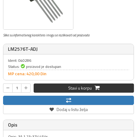
Slike su informativnog karaktera i mogu se razlikovati od proizvoda
LM2576T-ADJ
Ident: 040286
Status:
proizvod je dostupan
MP cena: 420,
00
Din
Stavi u korpu
Dodaj u listu želja
Opis
Opis: 3A 1,23-37V 45Vs