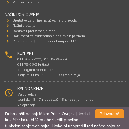
Politika privatnosti
NAČIN POSLOVANJA
Uputstvo za online naručivanje proizvoda
Načini plaćanja
Dostava I preuzimanje robe
Dokument za evidentiranje poslovnih partnera
Potvrda o izvršenom evidentiranju za PDV
KONTAKT
011 36-29-000; 011 36-29-999
011 78-56-314 (fax)
office@mikroprinc.com
Kralja Milutina 31, 11000 Beograd, Srbija
RADNO VREME
Maloprodaja:
radni dani 8-17h, subota 9-15h, nedeljom ne radi
Veleprodaja:
radni dani 9-16h, subotom i nedeljom ne radi
Dobrodošli na sajt Mikro Princ! Ovaj sajt koristi
Prihvatam!
kolačiće kako bi Vam obezbedili pravilno
funkcionisanje web sajta, i kako bi unapredili rad našeg sajta sa
Sve cene su iskazane u dinarima. PDV je uračunat u cenu.