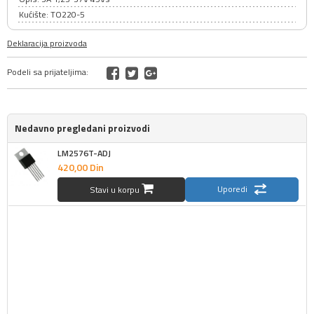
Kućište: TO220-5
Deklaracija proizvoda
Podeli sa prijateljima:
Nedavno pregledani proizvodi
LM2576T-ADJ
420,
00
Din
Uporedi
Stavi u korpu