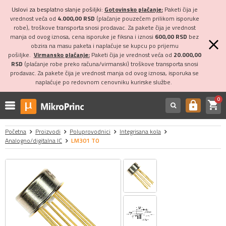
Uslovi za besplatno slanje pošiljki:
Gotovinsko plaćanje:
Paketi čija je
vrednost veća od
4.000,00 RSD
(plaćanje pouzećem prilikom isporuke
robe), troškove transporta snosi prodavac. Za pakete čija je vrednost
manja od ovog iznosa, cena isporuke je fiksna i iznosi
600,00 RSD
bez
obzira na masu paketa i naplaćuje se kupcu po prijemu
pošiljke.
Virmansko plaćanje:
Paketi čija je vrednost veća od
20.000,00
RSD
(plaćanje robe preko računa/virmanski) troškove transporta snosi
prodavac. Za pakete čija je vrednost manja od ovog iznosa, isporuka se
naplaćuje po redovnom cenovniku kurirske službe.
0
shopping_cart
https
Početna
Proizvodi
Poluprovodnici
Integrisana kola
Analogno/digitalna IC
LM301 TO