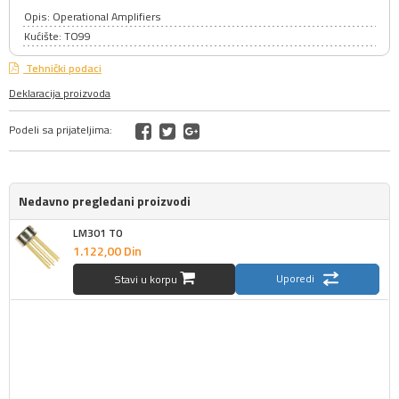
Opis: Operational Amplifiers
Kućište: TO99
Tehnički podaci
Deklaracija proizvoda
Podeli sa prijateljima:
Nedavno pregledani proizvodi
LM301 TO
1.122,
00
Din
Uporedi
Stavi u korpu