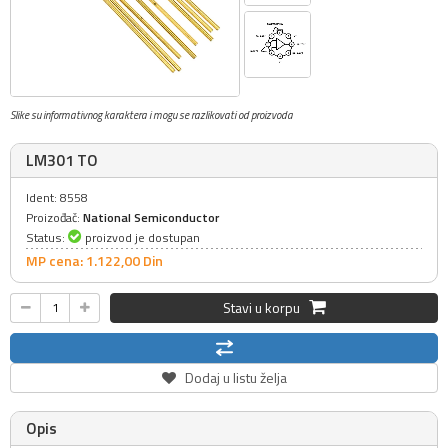
Slike su informativnog karaktera i mogu se razlikovati od proizvoda
LM301 TO
Ident: 8558
Proizođač:
National Semiconductor
Status:
proizvod je dostupan
MP cena: 1.122,
00
Din
Stavi u korpu
Dodaj u listu želja
Opis