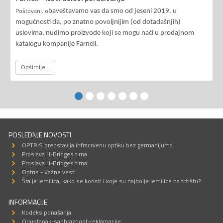
Poštovani, o
baveštavamo vas da smo od jeseni 2019. u
mogućnosti da, po znatno povoljnijim (od dotadašnjih)
uslovima, nudimo proizvode koji se mogu naći u prodajnom
katalogu kompanije Farnell.
Opširnije...
POSLEDNJE NOVOSTI
OPTRIS predstavlja infracrvenu optiku bez germanijuma
Proslava H-Bridges tima
Proslava H-Bridges tima
Optris - Važne vesti
Šta je lemilica, kako se koristi i koje su najbolje lemilice na tržištu?
INFORMACIJE
Kodeks ponašanja
Odustanak-saobraznost-reklamacije