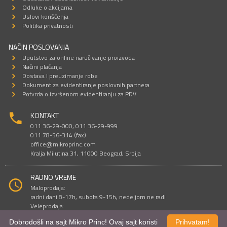
Odluke o akcijama
Uslovi korišćenja
Politika privatnosti
NAČIN POSLOVANJA
Uputstvo za online naručivanje proizvoda
Načini plaćanja
Dostava I preuzimanje robe
Dokument za evidentiranje poslovnih partnera
Potvrda o izvršenom evidentiranju za PDV
KONTAKT
011 36-29-000; 011 36-29-999
011 78-56-314 (fax)
office@mikroprinc.com
Kralja Milutina 31, 11000 Beograd, Srbija
RADNO VREME
Maloprodaja:
radni dani 8-17h, subota 9-15h, nedeljom ne radi
Veleprodaja:
radni dani 9-16h, subotom i nedeljom ne radi
Dobrodošli na sajt Mikro Princ! Ovaj sajt koristi
Prihvatam!