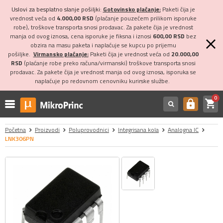
Uslovi za besplatno slanje pošiljki:
Gotovinsko plaćanje:
Paketi čija je
vrednost veća od
4.000,00 RSD
(plaćanje pouzećem prilikom isporuke
robe), troškove transporta snosi prodavac. Za pakete čija je vrednost
manja od ovog iznosa, cena isporuke je fiksna i iznosi
600,00 RSD
bez
obzira na masu paketa i naplaćuje se kupcu po prijemu
pošiljke.
Virmansko plaćanje:
Paketi čija je vrednost veća od
20.000,00
RSD
(plaćanje robe preko računa/virmanski) troškove transporta snosi
prodavac. Za pakete čija je vrednost manja od ovog iznosa, isporuka se
naplaćuje po redovnom cenovniku kurirske službe.
0
shopping_cart
https
Početna
Proizvodi
Poluprovodnici
Integrisana kola
Analogna IC
LNK306PN