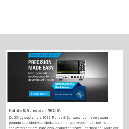
Rohde & Schwarz - AKCIJA
Do 30-og septembra 2023. Rohde & Schwarz nudi neverovatnu
ponudu koja obuhvata široki asortiman proizvoda među kojima su:
analizatori spektra, napajanja, analizatori snage i osciloskopi. Moto ove