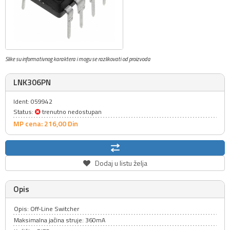
Slike su informativnog karaktera i mogu se razlikovati od proizvoda
LNK306PN
Ident: 059942
Status:
trenutno nedostupan
MP cena: 216,
00
Din
Dodaj u listu želja
Opis
Opis: Off-Line Switcher
Maksimalna jačina struje: 360mA