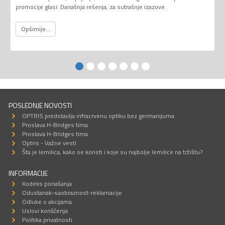
promocije glasi: Današnja rešenja, za sutrašnje izazove.
Opširnije...
POSLEDNJE NOVOSTI
OPTRIS predstavlja infracrvenu optiku bez germanijuma
Proslava H-Bridges tima
Proslava H-Bridges tima
Optris - Važne vesti
Šta je lemilica, kako se koristi i koje su najbolje lemilice na tržištu?
INFORMACIJE
Kodeks ponašanja
Odustanak-saobraznost-reklamacije
Odluke o akcijama
Uslovi korišćenja
Politika privatnosti