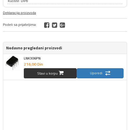
Kućište: DIP8
Deklaracija proizvoda
Podeli sa prijateljima:
Nedavno pregledani proizvodi
LNK306PN
216,
00
Din
Uporedi
Stavi u korpu