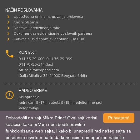
NAČIN POSLOVANJA
Uputstvo za online naručivanje proizvoda
Načini plaćanja
Dostava I preuzimanje robe
Dokument za evidentiranje poslovnih partnera
Potvrda o izvršenom evidentiranju za PDV
KONTAKT
011 36-29-000; 011 36-29-999
011 78-56-314 (fax)
office@mikroprinc.com
Kralja Milutina 31, 11000 Beograd, Srbija
RADNO VREME
Maloprodaja:
radni dani 8-17h, subota 9-15h, nedeljom ne radi
Veleprodaja:
radni dani 9-16h, subotom i nedeljom ne radi
Dobrodošli na sajt Mikro Princ! Ovaj sajt koristi
Prihvatam!
kolačiće kako bi Vam obezbedili pravilno
funkcionisanje web sajta, i kako bi unapredili rad našeg sajta sa
Sve cene su iskazane u dinarima. PDV je uračunat u cenu.
posebnim osvrtom na to da korisnicima omogućimo najbolje
© Mikro Princ 1999 - 2026. Sva prava su zadržana.